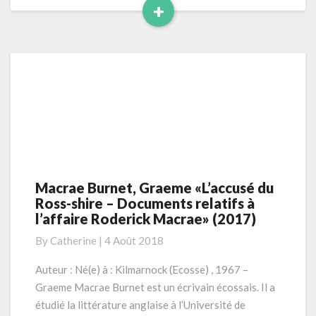
+
Read
More
Macrae Burnet, Graeme «L’accusé du
Macrae
Ross-shire – Documents relatifs à
Burnet,
l’affaire Roderick Macrae» (2017)
Graeme
«L’accusé
By
Catherine
|
4 Août 2018
du
Ross-
Auteur : Né(e) à : Kilmarnock (Ecosse) , 1967 –
shire
Graeme Macrae Burnet est un écrivain écossais. Il a
–
étudié la littérature anglaise à l’Université de
Documents