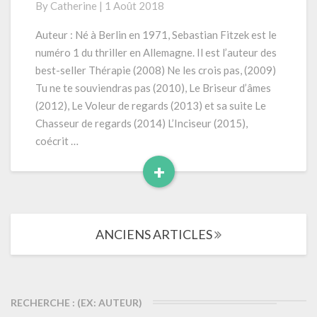
By
Catherine
|
1 Août 2018
les
crois
Auteur : Né à Berlin en 1971, Sebastian Fitzek est le
pas»
numéro 1 du thriller en Allemagne. Il est l’auteur des
(2009)
best-seller Thérapie (2008) Ne les crois pas, (2009)
Tu ne te souviendras pas (2010), Le Briseur d’âmes
(2012), Le Voleur de regards (2013) et sa suite Le
Chasseur de regards (2014) L’Inciseur (2015),
coécrit …
+
Read
More
Navigation
ANCIENS ARTICLES
dans
les
articles
RECHERCHE : (EX: AUTEUR)