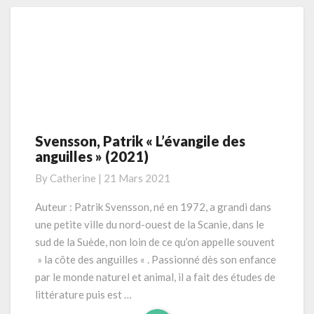
Svensson, Patrik « L’évangile des
Svensson,
anguilles » (2021)
Patrik
«
By
Catherine
|
21 Mars 2021
L’évangile
des
Auteur : Patrik Svensson, né en 1972, a grandi dans
anguilles
une petite ville du nord-ouest de la Scanie, dans le
»
sud de la Suède, non loin de ce qu’on appelle souvent
(2021)
» la côte des anguilles « . Passionné dès son enfance
par le monde naturel et animal, il a fait des études de
littérature puis est …