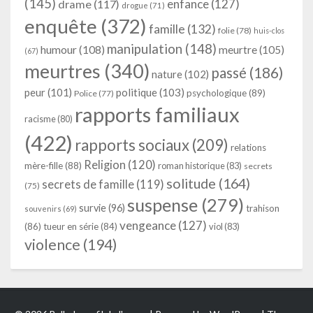
(145)
enfance
(127)
drame
(117)
drogue
(71)
enquête
(372)
famille
(132)
folie
(78)
huis-clos
manipulation
(148)
humour
(108)
meurtre
(105)
(67)
meurtres
(340)
passé
(186)
nature
(102)
peur
(101)
politique
(103)
psychologique
(89)
Police
(77)
rapports familiaux
racisme
(80)
(422)
rapports sociaux
(209)
relations
Religion
(120)
mère-fille
(88)
roman historique
(83)
secrets
solitude
(164)
secrets de famille
(119)
(75)
suspense
(279)
survie
(96)
trahison
souvenirs
(69)
vengeance
(127)
(86)
tueur en série
(84)
viol
(83)
violence
(194)