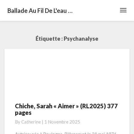
Ballade Au Fil De L'eau …
Toggl
Navig
Étiquette :
Psychanalyse
Chiche, Sarah « Aimer » (RL2025) 377
Chiche,
pages
Sarah
« Aimer »
By
Catherine
|
1 Novembre 2025
(RL2025)
377