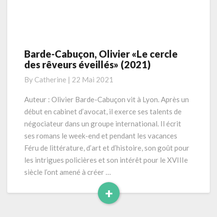
Barde-Cabuçon, Olivier «Le cercle
Barde-
des rêveurs éveillés» (2021)
Cabuçon,
Olivier
By
Catherine
|
22 Mai 2021
«Le
cercle
Auteur : Olivier Barde-Cabuçon vit à Lyon. Après un
des
début en cabinet d’avocat, il exerce ses talents de
rêveurs
négociateur dans un groupe international. Il écrit
éveillés»
ses romans le week-end et pendant les vacances
(2021)
Féru de littérature, d’art et d’histoire, son goût pour
les intrigues policières et son intérêt pour le XVIIIe
siècle l’ont amené à créer …
+
Read
More