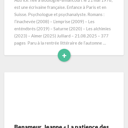
Autrice: née à Boulogne-Billancourt le 21 mai 1976,
pages
est une écrivaine française. Enfance à Paris et en
Suisse. Psychologue et psychanalyste. Romans :
l’inachevée (2008) – L’emprise (2009) – Les
enténébrés (2019) – Saturne (2020) – Les alchimies
(2023) – Aimer (2025) Julliard – 21.08.2025 – 377
pages Paru à la rentrée littéraire de l’automne …
+
Read
More
Benameur, Jeanne « La patience des
Benameur,