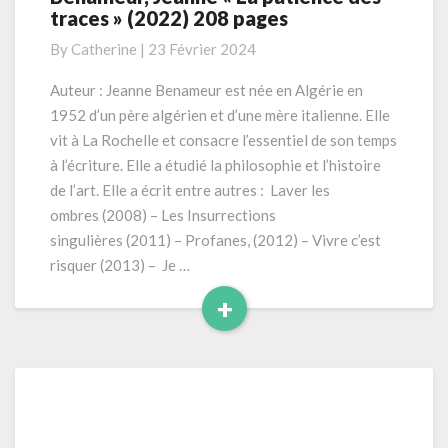
traces » (2022) 208 pages
Jeanne
« La
By
Catherine
|
23 Février 2024
patience
des
Auteur : Jeanne Benameur est née en Algérie en
traces »
1952 d’un père algérien et d’une mère italienne. Elle
(2022)
vit à La Rochelle et consacre l’essentiel de son temps
208
à l’écriture. Elle a étudié la philosophie et l’histoire
pages
de l’art. Elle a écrit entre autres : Laver les
ombres (2008) – Les Insurrections
singulières (2011) – Profanes, (2012) – Vivre c’est
risquer (2013) – Je …
+
Read
More