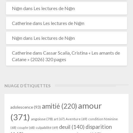
N@n
dans
Les lectures de N@n
Catherine
dans
Les lectures de N@n
N@n
dans
Les lectures de N@n
Catherine
dans
Cassar Scalia, Cristina « Les amants de
Catane » (2026) 320 pages
NUAGE D’ÉTIQUETTES
amour
amitié
(220)
adolescence
(93)
(371)
angoisse
(78)
art
(67)
Aventure
(69)
condition féminine
deuil
(140)
disparition
(68)
couple
(68)
culpabilité
(69)