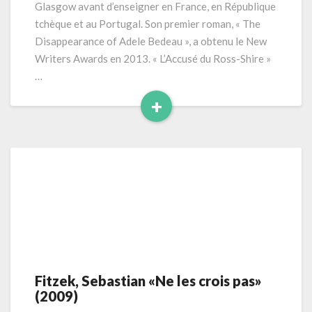
Glasgow avant d’enseigner en France, en République
relatifs
tchèque et au Portugal. Son premier roman, « The
à
l’affaire
Disappearance of Adele Bedeau », a obtenu le New
Roderick
Writers Awards en 2013. « L’Accusé du Ross-Shire »
Macrae»
…
(2017)
+
Read
More
Fitzek, Sebastian «Ne les crois pas»
Fitzek,
(2009)
Sebastian
«Ne