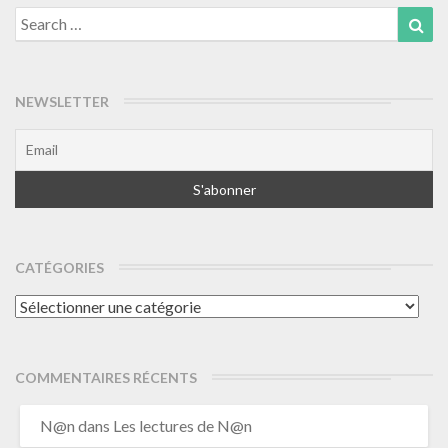
Search
Sea
for:
NEWSLETTER
CATÉGORIES
Catégories
COMMENTAIRES RÉCENTS
N@n
dans
Les lectures de N@n