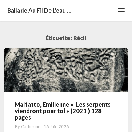
Ballade Au Fil De L'eau …
Toggl
Navig
Étiquette :
Récit
Malfatto, Emilienne « Les serpents
Malfatto,
viendront pour toi » (2021 ) 128
Emilienne
pages
«
Les
By
Catherine
|
16 Juin 2026
serpents