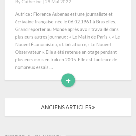
By
Catherine
|
29 Mai 2022
L’inconnu
de
Autrice : Florence Aubenas est une journaliste et
la
écrivaine française, née le 06.02.1961 à Bruxelles.
poste
Grand reporter au Monde après avoir travaillé dans
»
plusieurs autres journaux : « Le Matin de Paris », « Le
(2021)
Nouvel Économiste », « Libération », « Le Nouvel
Observateur ». Elle a été retenue en otage pendant
plusieurs mois en Irak en 2005. Elle est l’auteure de
nombreux essais …
+
Read
More
Navigation
ANCIENS ARTICLES
dans
les
articles