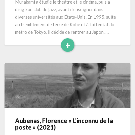
Murakami a étudié le théâtre et le cinéma, puis a
de
dirigé un club de jazz, avant d’enseigner dans
mon
diverses universités aux États-Unis. En 1995, suite
père»
au tremblement de terre de Kobe et à l’attentat du
(2022)
métro de Tokyo, il décide de rentrer au Japon. …
+
Read
More
Aubenas, Florence « L’inconnu de la
Aubenas,
poste » (2021)
Florence
«