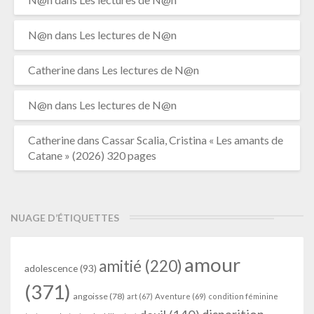
N@n
dans
Les lectures de N@n
Catherine
dans
Les lectures de N@n
N@n
dans
Les lectures de N@n
Catherine
dans
Cassar Scalia, Cristina « Les amants de
Catane » (2026) 320 pages
NUAGE D’ÉTIQUETTES
amour
amitié
(220)
adolescence
(93)
(371)
angoisse
(78)
art
(67)
Aventure
(69)
condition féminine