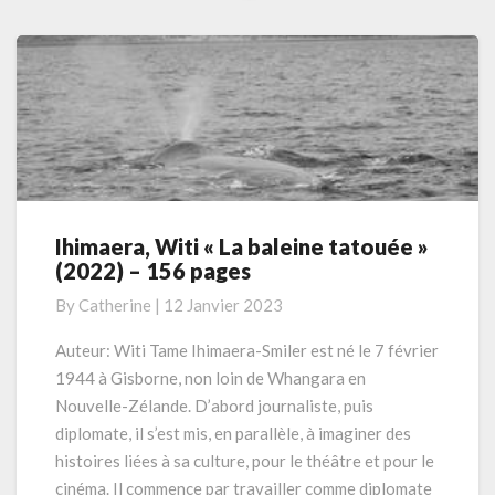
More
Ihimaera, Witi « La baleine tatouée »
Ihimaera,
(2022) – 156 pages
Witi
« La
By
Catherine
|
12 Janvier 2023
baleine
tatouée »
Auteur: Witi Tame Ihimaera-Smiler est né le 7 février
(2022)
1944 à Gisborne, non loin de Whangara en
–
Nouvelle-Zélande. D’abord journaliste, puis
156
diplomate, il s’est mis, en parallèle, à imaginer des
pages
histoires liées à sa culture, pour le théâtre et pour le
cinéma. Il commence par travailler comme diplomate