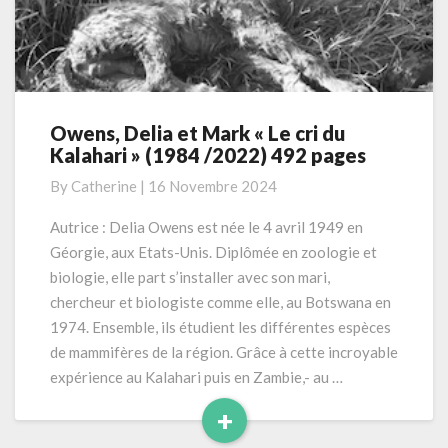
Owens, Delia et Mark « Le cri du
Owens,
Kalahari » (1984 /2022) 492 pages
Delia
et
By
Catherine
|
16 Novembre 2024
Mark
« Le
Autrice : Delia Owens est née le 4 avril 1949 en
cri
Géorgie, aux Etats-Unis. Diplômée en zoologie et
du
biologie, elle part s’installer avec son mari,
Kalahari »
chercheur et biologiste comme elle, au Botswana en
(1984
1974. Ensemble, ils étudient les différentes espèces
/2022)
492
de mammifères de la région. Grâce à cette incroyable
pages
expérience au Kalahari puis en Zambie,- au …
+
Read