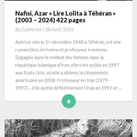
Nafisi, Azar « Lire Lolita à Téhéran »
Nafisi,
(2003 – 2024) 422 pages
Azar
« Lire
By
Catherine
|
28 Août 2025
Lolita
à
Autrice: née le 1ᵉʳ décembre 1948 à Téhéran, est une
Téhéran »
romancière, écrivaine et professeur iranienne.
(2003
Engagée dans le combat des femmes dans la
–
république islamique d’Iran, elle s’est exilée en 1997
2024)
aux Etats Unis, où elle a obtenu la citoyenneté
422
pages
américaine en 2008. Professeur en Iran (1979-
1997) – Elle quitte définitivement l’Iran en 1997 et …
+
Read
More