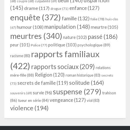
deuil
(140)
disparition
(68)
couple
(68)
culpabilité
(69)
(145)
enfance
(127)
drame
(117)
drogue
(71)
enquête
(372)
famille
(132)
folie
(78)
huis-clos
manipulation
(148)
humour
(108)
meurtre
(105)
(67)
meurtres
(340)
passé
(186)
nature
(102)
peur
(101)
politique
(103)
psychologique
(89)
Police
(77)
rapports familiaux
racisme
(80)
(422)
rapports sociaux
(209)
relations
Religion
(120)
mère-fille
(88)
roman historique
(83)
secrets
solitude
(164)
secrets de famille
(119)
(75)
suspense
(279)
survie
(96)
trahison
souvenirs
(69)
vengeance
(127)
(86)
tueur en série
(84)
viol
(83)
violence
(194)