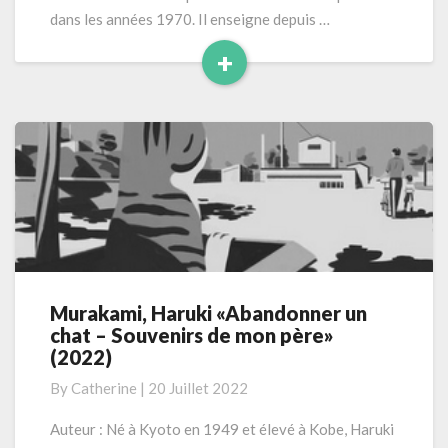
dans les années 1970. Il enseigne depuis …
+
Read
More
Murakami, Haruki «Abandonner un
Murakami,
chat – Souvenirs de mon père»
Haruki
(2022)
«Abandonner
un
By
Catherine
|
20 Juillet 2022
chat
–
Auteur : Né à Kyoto en 1949 et élevé à Kobe, Haruki
Souvenirs