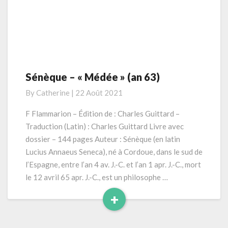
Sénèque – « Médée » (an 63)
Sénèque
–
By
Catherine
|
22 Août 2021
«
Médée
F Flammarion – Édition de : Charles Guittard –
»
Traduction (Latin) : Charles Guittard Livre avec
(an
dossier – 144 pages Auteur : Sénèque (en latin
63)
Lucius Annaeus Seneca), né à Cordoue, dans le sud de
l’Espagne, entre l’an 4 av. J.-C. et l’an 1 apr. J.-C., mort
le 12 avril 65 apr. J.-C., est un philosophe …
+
Read
More