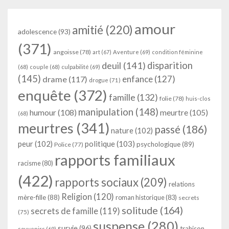
amour
amitié
(220)
adolescence
(93)
(371)
angoisse
(78)
art
(67)
Aventure
(69)
condition féminine
deuil
(141)
disparition
(68)
couple
(68)
culpabilité
(69)
(145)
enfance
(127)
drame
(117)
drogue
(71)
enquête
(372)
famille
(132)
folie
(78)
huis-clos
manipulation
(148)
humour
(108)
meurtre
(105)
(68)
meurtres
(341)
passé
(186)
nature
(102)
peur
(102)
politique
(103)
psychologique
(89)
Police
(77)
rapports familiaux
racisme
(80)
(422)
rapports sociaux
(209)
relations
Religion
(120)
mère-fille
(88)
roman historique
(83)
secrets
solitude
(164)
secrets de famille
(119)
(75)
suspense
(280)
survie
(96)
trahison
souvenirs
(69)