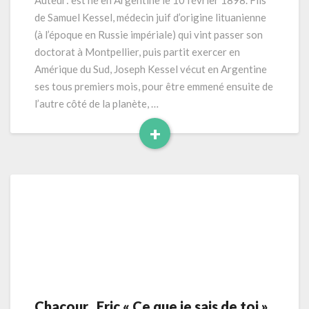
Auteur: est né en Argentine le 10 février 1898. Fils
(1928
de Samuel Kessel, médecin juif d’origine lituanienne
)
(à l’époque en Russie impériale) qui vint passer son
189
doctorat à Montpellier, puis partit exercer en
pages
Amérique du Sud, Joseph Kessel vécut en Argentine
ses tous premiers mois, pour être emmené ensuite de
l’autre côté de la planète, …
+
Read
More
Chacour, Eric « Ce que je sais de toi »
Chacour,