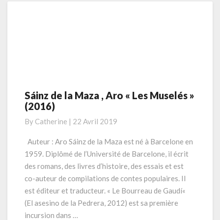
Sáinz de la Maza , Aro « Les Muselés »
Sáinz
(2016)
de
la
By
Catherine
|
22 Avril 2019
Maza
,
Auteur : Aro Sáinz de la Maza est né à Barcelone en
Aro
1959. Diplômé de l’Université de Barcelone, il écrit
«
des romans, des livres d’histoire, des essais et est
Les
co-auteur de compilations de contes populaires. Il
Muselés
est éditeur et traducteur. « Le Bourreau de Gaudí«
»
(2016)
(El asesino de la Pedrera, 2012) est sa première
incursion dans …