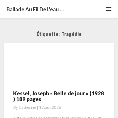
Ballade Au Fil De L'eau …
Toggl
Navig
Étiquette :
Tragédie
Kessel, Joseph « Belle de jour » (1928
Kessel,
) 189 pages
Joseph
« Belle
By
Catherine
|
1 Août 2026
de
jour »