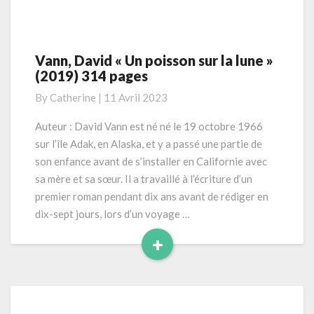
Vann, David « Un poisson sur la lune »
Vann,
(2019) 314 pages
David
« Un
By
Catherine
|
11 Avril 2023
poisson
sur
Auteur : David Vann est né né le 19 octobre 1966
la
sur l’île Adak, en Alaska, et y a passé une partie de
lune »
son enfance avant de s’installer en Californie avec
(2019)
sa mère et sa sœur. Il a travaillé à l’écriture d’un
314
premier roman pendant dix ans avant de rédiger en
pages
dix-sept jours, lors d’un voyage …
+
Read
More