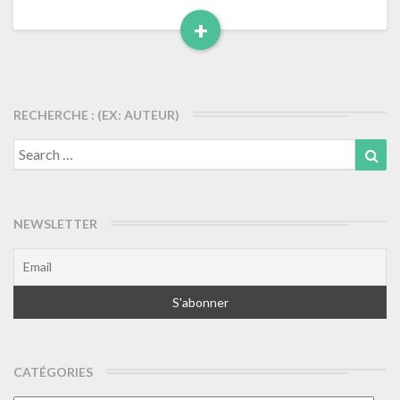
+
Read
More
RECHERCHE : (EX: AUTEUR)
Search
Sea
for:
NEWSLETTER
CATÉGORIES