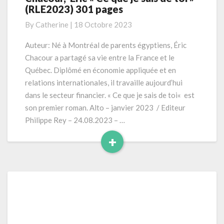
(RLE2023) 301 pages
Eric
« Ce
By
Catherine
|
18 Octobre 2023
que
je
Auteur: Né à Montréal de parents égyptiens, Éric
sais
Chacour a partagé sa vie entre la France et le
de
Québec. Diplômé en économie appliquée et en
toi »
relations internationales, il travaille aujourd’hui
(RLE2023)
dans le secteur financier. « Ce que je sais de toi« est
301
pages
son premier roman. Alto – janvier 2023 / Editeur
Philippe Rey – 24.08.2023 – …
+
Read
More