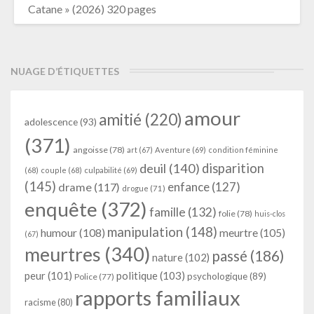
Catane » (2026) 320 pages
NUAGE D’ÉTIQUETTES
amour
amitié
(220)
adolescence
(93)
(371)
angoisse
(78)
art
(67)
Aventure
(69)
condition féminine
deuil
(140)
disparition
(68)
couple
(68)
culpabilité
(69)
(145)
enfance
(127)
drame
(117)
drogue
(71)
enquête
(372)
famille
(132)
folie
(78)
huis-clos
manipulation
(148)
humour
(108)
meurtre
(105)
(67)
meurtres
(340)
passé
(186)
nature
(102)
peur
(101)
politique
(103)
psychologique
(89)
Police
(77)
rapports familiaux
racisme
(80)