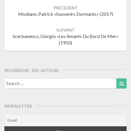
Navigation
PRECEDENT
dans
Modiano, Patrick «Souvenirs Dormants» (2017)
les
articles
SUIVANT
Scerbanenco, Giorgio «Les Amants Du Bord De Mer»
(1950)
RECHERCHE : (EX: AUTEUR)
Search
Sea
for:
NEWSLETTER