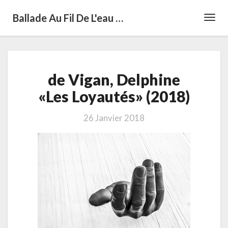
Ballade Au Fil De L'eau …
Toggl
Navig
de
de Vigan, Delphine
Vigan,
Delphine
«Les Loyautés» (2018)
«Les
Loyautés»
26 Janvier 2018
(2018)