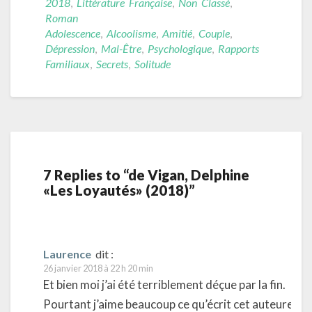
2018
,
Littérature Française
,
Non Classé
,
Roman
Adolescence
,
Alcoolisme
,
Amitié
,
Couple
,
Dépression
,
Mal-Être
,
Psychologique
,
Rapports
Familiaux
,
Secrets
,
Solitude
7 Replies to “de Vigan, Delphine
«Les Loyautés» (2018)”
Laurence
dit :
26 janvier 2018 à 22 h 20 min
Et bien moi j’ai été terriblement déçue par la fin.
Pourtant j’aime beaucoup ce qu’écrit cet auteure en 