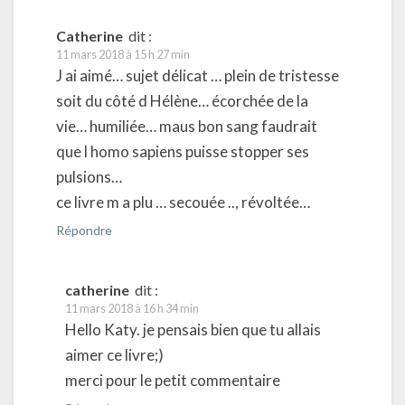
Catherine
dit :
11 mars 2018 à 15 h 27 min
J ai aimé… sujet délicat … plein de tristesse
soit du côté d Hélène… écorchée de la
vie… humiliée… maus bon sang faudrait
que l homo sapiens puisse stopper ses
pulsions…
ce livre m a plu … secouée .., révoltée…
Répondre
catherine
dit :
11 mars 2018 à 16 h 34 min
Hello Katy. je pensais bien que tu allais
aimer ce livre;)
merci pour le petit commentaire