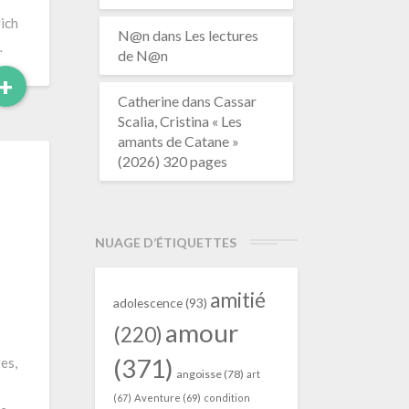
ich
N@n
dans
Les lectures
…
de N@n
Read
+
More
Catherine
dans
Cassar
Scalia, Cristina « Les
amants de Catane »
(2026) 320 pages
NUAGE D’ÉTIQUETTES
amitié
adolescence
(93)
amour
(220)
(371)
es,
angoisse
(78)
art
(67)
Aventure
(69)
condition