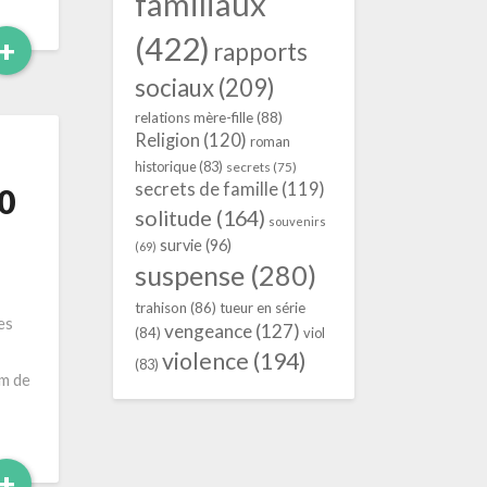
familiaux
(422)
Read
+
rapports
More
sociaux
(209)
relations mère-fille
(88)
Religion
(120)
roman
historique
(83)
secrets
(75)
secrets de famille
(119)
0
solitude
(164)
souvenirs
survie
(96)
(69)
suspense
(280)
trahison
(86)
tueur en série
es
vengeance
(127)
(84)
viol
violence
(194)
(83)
om de
Read
+