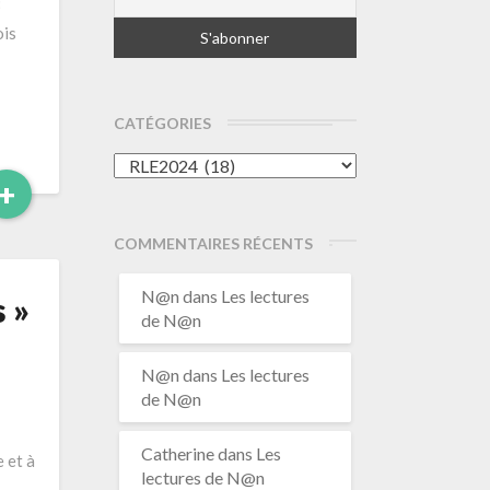
8
ois
CATÉGORIES
Catégories
Read
+
More
COMMENTAIRES RÉCENTS
N@n
dans
Les lectures
 »
de N@n
N@n
dans
Les lectures
de N@n
Catherine
dans
Les
 et à
lectures de N@n