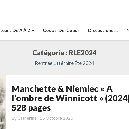
teurs De A À Z
Coups-De-Coeur
Discussions …
N
Catégorie :
RLE2024
Rentrée Littéraire Été 2024
Manchette & Niemiec « A
Manchette
&
l’ombre de Winnicott » (2024
Niemiec
528 pages
« A
l’ombre
By
Catherine
|
15 Octobre 2025
de