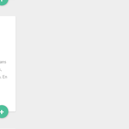
More
dans
,
. En
Read
+
More