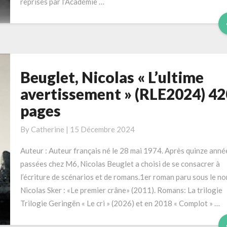
reprises par l’Académie …
Beuglet, Nicolas « L’ultime
Beuglet,
Nicolas
avertissement » (RLE2024) 42
« L’ultime
pages
avertissement »
(RLE2024)
By
Catherine
|
15 Décembre 2024
420
pages
Auteur : Auteur français né le 28 mai 1974. Après quinze anné
passées chez M6, Nicolas Beuglet a choisi de se consacrer à
l’écriture de scénarios et de romans.1er roman paru sous le n
Nicolas Sker : «Le premier crâne» (2011). Romans: La trilogie
Trilogie Geringën « Le cri » (2026) et en 2018 « Complot » …