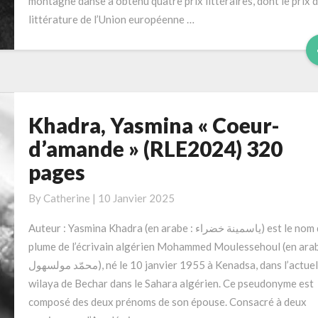
montagne danse a obtenu quatre prix littéraires, dont le prix 
les
littérature de l’Union européenne …
ténèbres »
(2024)
192
pages
Khadra, Yasmina « Coeur-
Khadra,
Yasmina
d’amande » (RLE2024) 320
« Coeur-
pages
d’amande »
(RLE2024)
By
Catherine
|
10 Janvier 2025
320
pages
Auteur : Yasmina Khadra (en arabe : ياسمينة خضراء) est le nom de
plume de l’écrivain algérien Mohammed Moulessehoul (en arab
محمّد مولسهول), né le 10 janvier 1955 à Kenadsa, dans l’actuelle
wilaya de Bechar dans le Sahara algérien. Ce pseudonyme est
composé des deux prénoms de son épouse. Consacré à deux