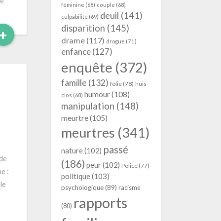
de
féminine
(68)
couple
(68)
deuil
(141)
culpabilité
(69)
disparition
(145)
Read
+
drame
(117)
More
drogue
(71)
enfance
(127)
enquête
(372)
famille
(132)
folie
(78)
huis-
humour
(108)
clos
(68)
manipulation
(148)
meurtre
(105)
meurtres
(341)
passé
nature
(102)
(186)
peur
(102)
Police
(77)
e :
politique
(103)
psychologique
(89)
racisme
rapports
(80)