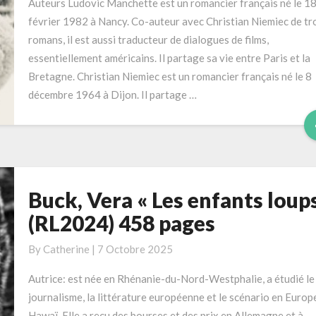
Winnicott »
Auteurs Ludovic Manchette est un romancier français né le 1
(2024)
février 1982 à Nancy. Co-auteur avec Christian Niemiec de tr
528
romans, il est aussi traducteur de dialogues de films,
pages
essentiellement américains. Il partage sa vie entre Paris et la
Bretagne. Christian Niemiec est un romancier français né le 8
décembre 1964 à Dijon. Il partage …
Buck, Vera « Les enfants loups
Buck,
Vera
(RL2024) 458 pages
« Les
enfants
By
Catherine
|
7 Octobre 2025
loups »
Autrice: est née en Rhénanie-du-Nord-Westphalie, a étudié le
(RL2024)
journalisme, la littérature européenne et le scénario en Europe
458
Hawaï. Elle a reçu des bourses et des prix en Allemagne et à