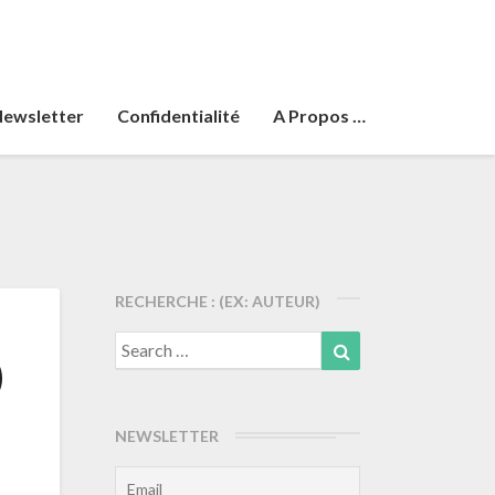
ewsletter
Confidentialité
A Propos …
RECHERCHE : (EX: AUTEUR)
Search
Search
)
for:
NEWSLETTER