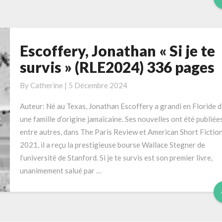
Escoffery, Jonathan « Si je te
Escoffery,
Jonathan
survis » (RLE2024) 336 pages
« Si
je
By
Catherine
|
5 Décembre 2024
te
Auteur: Né au Texas, Jonathan Escoffery a grandi en Floride 
survis »
une famille d’origine jamaïcaine. Ses nouvelles ont été publiées
(RLE2024)
entre autres, dans The Paris Review et American Short Fiction
336
2021, il a reçu la prestigieuse bourse Wallace Stegner de
pages
l’université de Stanford. Si je te survis est son premier livre,
unanimement salué par …