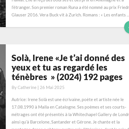
pages
l’étranger. Son premier roman Runa a été nommé au prix Friedr
Glauser 2016. Vera Buck vit à Zurich. Romans : « Les enfants 
Solà, Irene «Je t’ai donné des
Solà,
Irene
yeux et tu as regardé les
«Je
ténèbres » (2024) 192 pages
t’ai
donné
By
Catherine
|
26 Mai 2025
des
yeux
Autrice: Irene Solà est une écrivaine, poète et artiste née le
et
17.08.1990 à Malla en Catalogne. Ses poèmes et ses courts-
tu
métrages ont été présentés à la Whitechapel Gallery de Londr
as
ainsi qu’à Barcelone, Santander et Gérone. Je chante et la
regardé