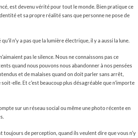
cé, est devenu vérité pour tout le monde. Bien pratique ce
dentité et sa propre réalité sans que personne ne pose de
 qu’il n’y a pas que la lumière électrique, il y a aussi la lune.
 n’aimaient pas le silence. Nous ne connaissons pas ce
tents quand nous pouvons nous abandonner à nos pensées
entendus et de malaises quand on doit parler sans arrêt,
e soit-elle. Et c’est beaucoup plus désagréable que n’importe
e compte sur un réseau social ou même une photo récente en
s.
 toujours de perception, quand ils veulent dire que vous n’y