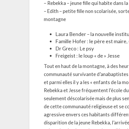
– Rebekka – jeune fille qui habite dans 
– Edith – petite fille non scolarisée, s
montagne
Laura Bender – la nouvelle institu
Famille Hofer : le père est maire, s
Dr Greco : Le psy
Freigeist : le loup « de » Jesse
Tout en haut de la montagne, à des heur
communauté survivante d’anabaptistes 
et parmi elles il y a les « enfants de la 
Rebekka et Jesse fréquentent l’école du 
seulement déscolarisée mais de plus semb
de cette communauté religieuse et se
agressive envers ces habitants différen
disparition de la jeune Rebekka, l’arrivé