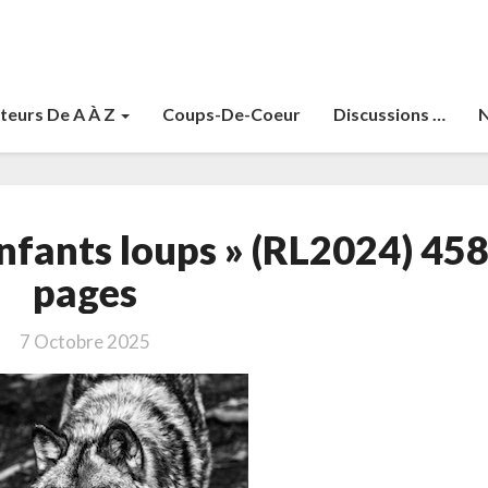
teurs De A À Z
Coups-De-Coeur
Discussions …
N
Buck,
enfants loups » (RL2024) 45
Vera
« Les
pages
enfants
loups »
7 Octobre 2025
(RL2024)
458
pages