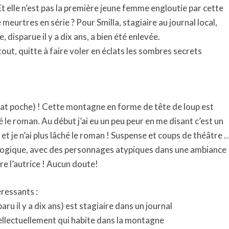
t. Et elle n’est pas la première jeune femme engloutie par cette
e meurtres en série ? Pour Smilla, stagiaire au journal local,
, disparue il y a dix ans, a bien été enlevée.
 tout, quitte à faire voler en éclats les sombres secrets
.
at poche) ! Cette montagne en forme de tête de loup est
 le roman. Au début j’ai eu un peu peur en me disant c’est un
 et je n’ai plus lâché le roman ! Suspense et coups de théâtre 
chologique, avec des personnages atypiques dans une ambiance
vre l’autrice ! Aucun doute!
ressants :
paru il y a dix ans) est stagiaire dans un journal
ntellectuellement qui habite dans la montagne