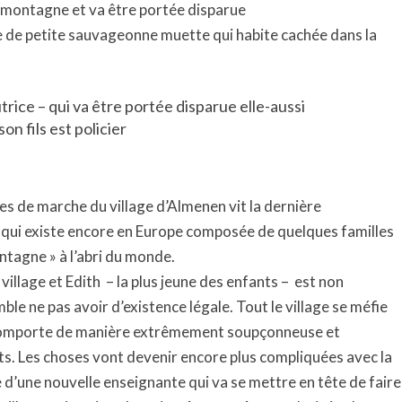
la montagne et va être portée disparue
orte de petite sauvageonne muette qui habite cachée dans la
trice – qui va être portée disparue elle-aussi
on fils est policier
es de marche du village d’Almenen vit la dernière
qui existe encore en Europe composée de quelques familles
montagne » à l’abri du monde.
village et Edith
– la plus jeune des enfants –
est non
le ne pas avoir d’existence légale. Tout le village se méfie
 comporte de manière extrêmement soupçonneuse et
ts. Les choses vont devenir encore plus compliquées avec la
e d’une nouvelle enseignante qui va se mettre en tête de faire