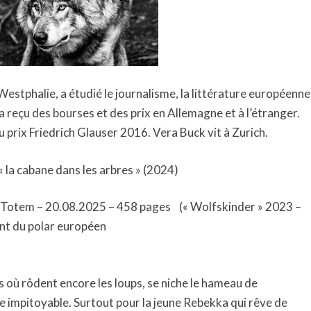
stphalie, a étudié le journalisme, la littérature européenne
 a reçu des bourses et des prix en Allemagne et à l’étranger.
rix Friedrich Glauser 2016. Vera Buck vit à Zurich.
« la cabane dans les arbres » (2024)
/ Totem – 20.08.2025 – 458 pages
(« Wolfskinder » 2023 –
int du polar européen
 où rôdent encore les loups, se niche le hameau de
ure impitoyable. Surtout pour la jeune Rebekka qui rêve de