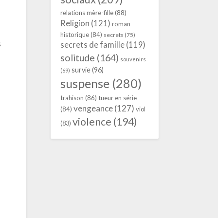
relations mère-fille
(88)
Religion
(121)
roman
historique
(84)
secrets
(75)
s
secrets de famille
(119)
solitude
(164)
souvenirs
survie
(96)
(69)
suspense
(280)
trahison
(86)
tueur en série
vengeance
(127)
(84)
viol
violence
(194)
(83)