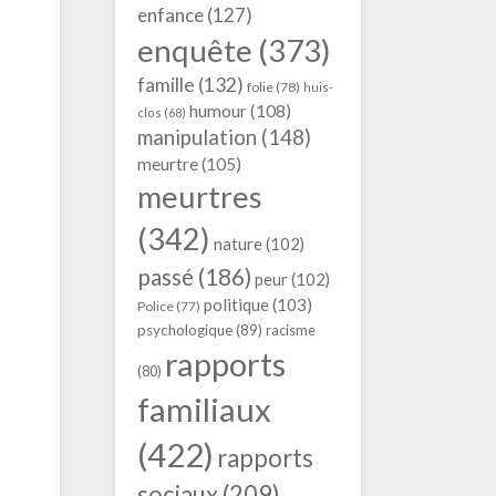
enfance
(127)
enquête
(373)
famille
(132)
folie
(78)
huis-
humour
(108)
clos
(68)
manipulation
(148)
meurtre
(105)
meurtres
(342)
nature
(102)
passé
(186)
peur
(102)
politique
(103)
Police
(77)
psychologique
(89)
racisme
rapports
(80)
familiaux
(422)
rapports
sociaux
(209)