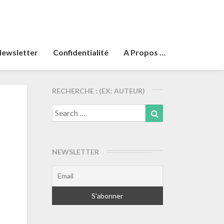
ewsletter
Confidentialité
A Propos …
RECHERCHE : (EX: AUTEUR)
8
Search
Search
for:
NEWSLETTER