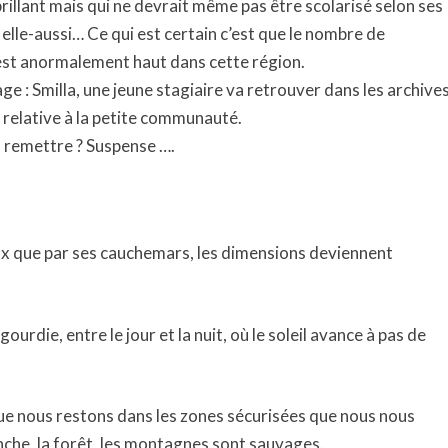
brillant mais qui ne devrait même pas être scolarisé selon ses
elle-aussi… Ce qui est certain c’est que le nombre de
 est anormalement haut dans cette région.
e : Smilla, une jeune stagiaire va retrouver dans les archive
 relative à la petite communauté.
n remettre ? Suspense ….
ux que par ses cauchemars, les dimensions deviennent
ourdie, entre le jour et la nuit, où le soleil avance à pas de
 nous restons dans les zones sécurisées que nous nous
he, la forêt, les montagnes sont sauvages.