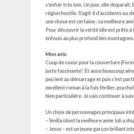
s’enfuir très loin. Un jour, elle disparaî
région hostile. S’agit-il d’accidents ou d
une chose est certaine : sa meilleure amie
Pour découvrir la vérité elle est prête à
enfouis au plus profond des montagnes
Mon avis
:
Coup de coeur pour la couverture (Form
juste fascinante!
Et aussi beaucoup aimé
peu lent au démarrage et puis c’est parti
excellent roman à la fois thriller, psy
bien particulière. Je vais continuer à sui
Un choix de personnages principaux inté
– Smilla (dont la meilleure amie Juli a dis
– Jesse – est un jeune garçon brillant i