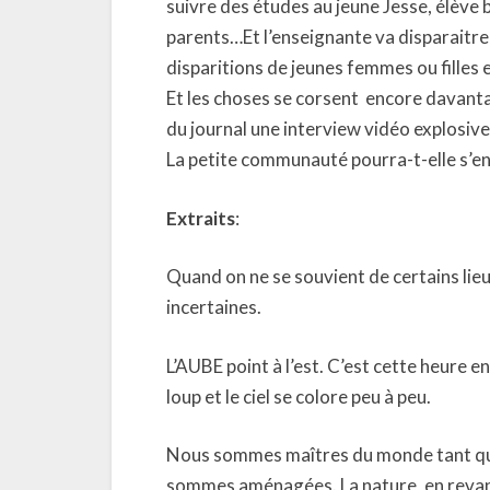
suivre des études au jeune Jesse, élève 
parents…Et l’enseignante va disparaitre 
disparitions de jeunes femmes ou filles
Et les choses se corsent
encore davantag
du journal une interview vidéo explosive
La petite communauté pourra-t-elle s’e
Extraits
:
Quand on ne se souvient de certains lie
incertaines.
L’AUBE point à l’est. C’est cette heure eng
loup et le ciel se colore peu à peu.
Nous sommes maîtres du monde tant que
sommes aménagées. La nature, en revanc