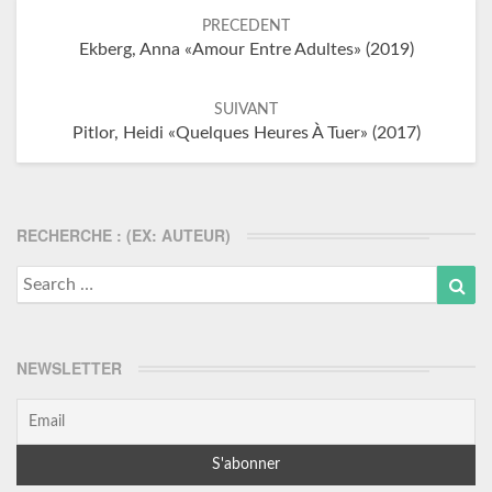
Navigation
dans
PRECEDENT
les
Ekberg, Anna «Amour Entre Adultes» (2019)
articles
SUIVANT
Pitlor, Heidi «Quelques Heures À Tuer» (2017)
RECHERCHE : (EX: AUTEUR)
Search
Sea
for:
NEWSLETTER