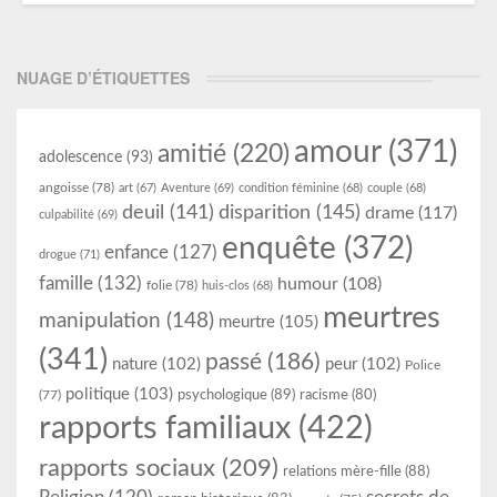
NUAGE D’ÉTIQUETTES
amour
(371)
amitié
(220)
adolescence
(93)
angoisse
(78)
art
(67)
Aventure
(69)
condition féminine
(68)
couple
(68)
deuil
(141)
disparition
(145)
drame
(117)
culpabilité
(69)
enquête
(372)
enfance
(127)
drogue
(71)
famille
(132)
humour
(108)
folie
(78)
huis-clos
(68)
meurtres
manipulation
(148)
meurtre
(105)
(341)
passé
(186)
nature
(102)
peur
(102)
Police
politique
(103)
psychologique
(89)
(77)
racisme
(80)
rapports familiaux
(422)
rapports sociaux
(209)
relations mère-fille
(88)