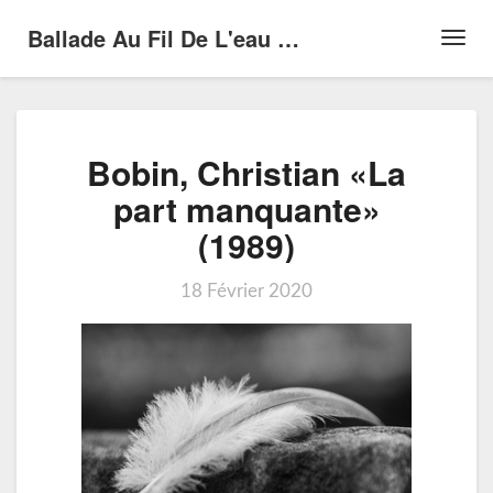
Ballade Au Fil De L'eau …
Toggl
Navig
Bobin,
Bobin, Christian «La
Christian
«La
part manquante»
part
(1989)
manquante»
(1989)
18 Février 2020