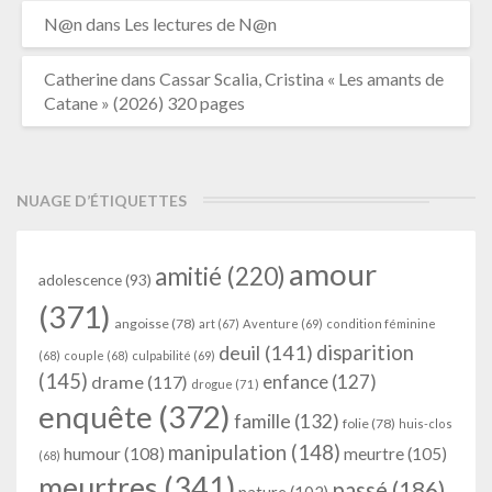
N@n
dans
Les lectures de N@n
Catherine
dans
Cassar Scalia, Cristina « Les amants de
Catane » (2026) 320 pages
NUAGE D’ÉTIQUETTES
amour
amitié
(220)
adolescence
(93)
(371)
angoisse
(78)
art
(67)
Aventure
(69)
condition féminine
deuil
(141)
disparition
(68)
couple
(68)
culpabilité
(69)
(145)
enfance
(127)
drame
(117)
drogue
(71)
enquête
(372)
famille
(132)
folie
(78)
huis-clos
manipulation
(148)
humour
(108)
meurtre
(105)
(68)
meurtres
(341)
passé
(186)