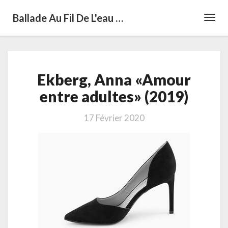
Ballade Au Fil De L'eau …
Toggl
Navig
Ekberg,
Ekberg, Anna «Amour
Anna
«Amour
entre adultes» (2019)
entre
adultes»
17 Février 2020
(2019)