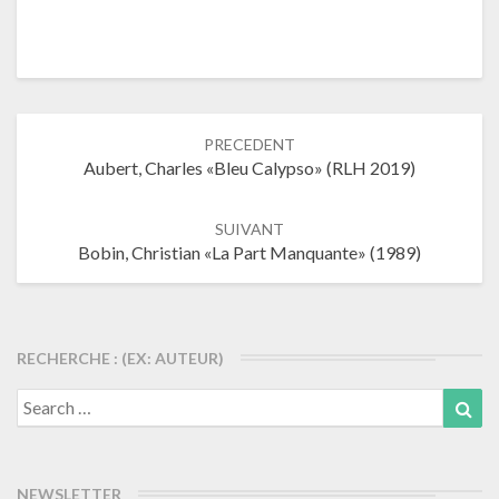
Navigation
PRECEDENT
dans
Aubert, Charles «Bleu Calypso» (RLH 2019)
les
articles
SUIVANT
Bobin, Christian «La Part Manquante» (1989)
RECHERCHE : (EX: AUTEUR)
Search
Sea
for:
NEWSLETTER