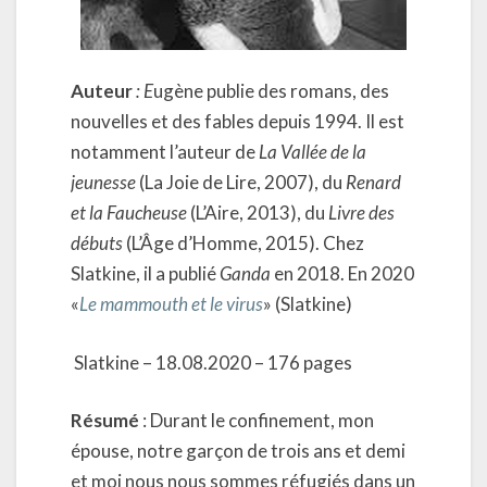
Auteur
: E
ugène publie des romans, des
nouvelles et des fables depuis 1994. Il est
notamment l’auteur de
La Vallée de la
jeunesse
(La Joie de Lire, 2007), du
Renard
et la Faucheuse
(L’Aire, 2013), du
Livre des
débuts
(L’Âge d’Homme, 2015). Chez
Slatkine, il a publié
Ganda
en 2018. En 2020
«
Le mammouth et le virus
» (Slatkine)
Slatkine – 18.08.2020 – 176 pages
Résumé
: Durant le confinement, mon
épouse, notre garçon de trois ans et demi
et moi nous nous sommes réfugiés dans un