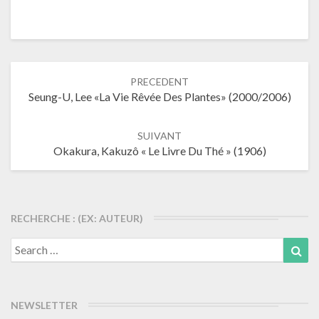
Navigation
PRECEDENT
dans
Seung-U, Lee «La Vie Rêvée Des Plantes» (2000/2006)
les
articles
SUIVANT
Okakura, Kakuzô « Le Livre Du Thé » (1906)
RECHERCHE : (EX: AUTEUR)
Search
Sea
for:
NEWSLETTER