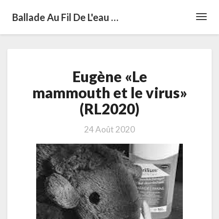
Ballade Au Fil De L'eau …
Toggl
Navig
Eugène
Eugène «Le
«Le
mammouth
mammouth et le virus»
et
(RL2020)
le
virus»
(RL2020)
24 Août 2020