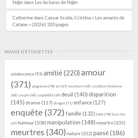
N@n
dans
Les lectures de N@n
Catherine
dans
Cassar Scalia, Cristina « Les amants de
Catane » (2026) 320 pages
NUAGE D’ÉTIQUETTES
amour
amitié
(220)
adolescence
(93)
(371)
angoisse
(78)
art
(67)
Aventure
(69)
condition féminine
deuil
(140)
disparition
(68)
couple
(68)
culpabilité
(69)
(145)
enfance
(127)
drame
(117)
drogue
(71)
enquête
(372)
famille
(132)
folie
(78)
huis-clos
manipulation
(148)
humour
(108)
meurtre
(105)
(67)
meurtres
(340)
passé
(186)
nature
(102)