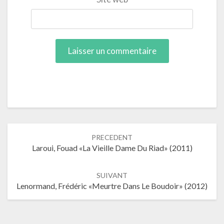
Navigation
PRECEDENT
dans
Laroui, Fouad «La Vieille Dame Du Riad» (2011)
les
articles
SUIVANT
Lenormand, Frédéric «Meurtre Dans Le Boudoir» (2012)