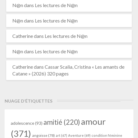
N@n
dans
Les lectures de N@n
N@n
dans
Les lectures de N@n
Catherine
dans
Les lectures de N@n
N@n
dans
Les lectures de N@n
Catherine
dans
Cassar Scalia, Cristina « Les amants de
Catane » (2026) 320 pages
NUAGE D’ÉTIQUETTES
amour
amitié
(220)
adolescence
(93)
(371)
angoisse
(78)
art
(67)
Aventure
(69)
condition féminine