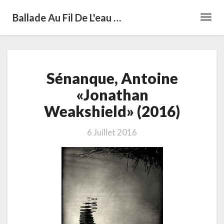
Ballade Au Fil De L'eau …
Toggl
Navig
Sénanque,
Sénanque, Antoine
Antoine
«Jonathan
«Jonathan
Weakshield»
Weakshield» (2016)
(2016)
6 Juillet 2016