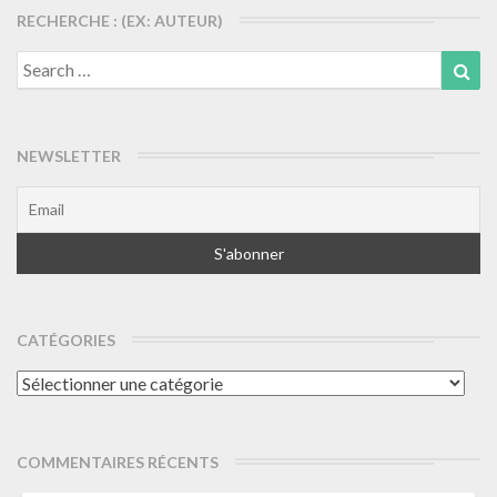
RECHERCHE : (EX: AUTEUR)
Search
Sea
for:
NEWSLETTER
CATÉGORIES
Catégories
COMMENTAIRES RÉCENTS