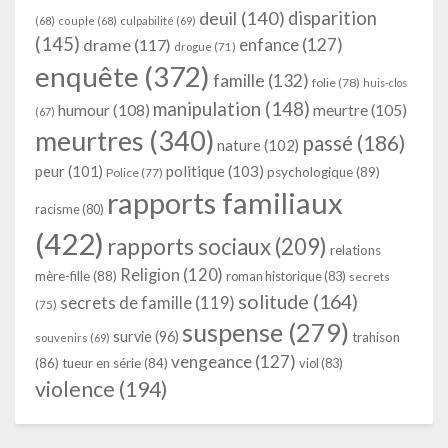
deuil
(140)
disparition
(68)
couple
(68)
culpabilité
(69)
(145)
enfance
(127)
drame
(117)
drogue
(71)
enquête
(372)
famille
(132)
folie
(78)
huis-clos
manipulation
(148)
humour
(108)
meurtre
(105)
(67)
meurtres
(340)
passé
(186)
nature
(102)
peur
(101)
politique
(103)
psychologique
(89)
Police
(77)
rapports familiaux
racisme
(80)
(422)
rapports sociaux
(209)
relations
Religion
(120)
mère-fille
(88)
roman historique
(83)
secrets
solitude
(164)
secrets de famille
(119)
(75)
suspense
(279)
survie
(96)
trahison
souvenirs
(69)
vengeance
(127)
(86)
tueur en série
(84)
viol
(83)
violence
(194)