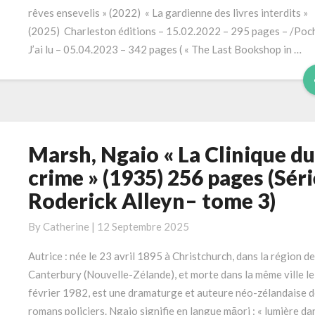
342
rêves ensevelis » (2022) « La gardienne des livres interdits »
pages
(2025) Charleston éditions – 15.02.2022 – 295 pages – /Poc
J’ai lu – 05.04.2023 – 342 pages ( « The Last Bookshop in …
Marsh, Ngaio « La Clinique du
Marsh,
Ngaio
crime » (1935) 256 pages (Séri
« La
Roderick Alleyn– tome 3)
Clinique
du
By
Catherine
|
12 Septembre 2025
crime »
(1935)
Autrice : née le 23 avril 1895 à Christchurch, dans la région de
256
Canterbury (Nouvelle-Zélande), et morte dans la même ville le
pages
février 1982, est une dramaturge et auteure néo-zélandaise d
(Série
romans policiers. Ngaio signifie en langue māori : « lumière da