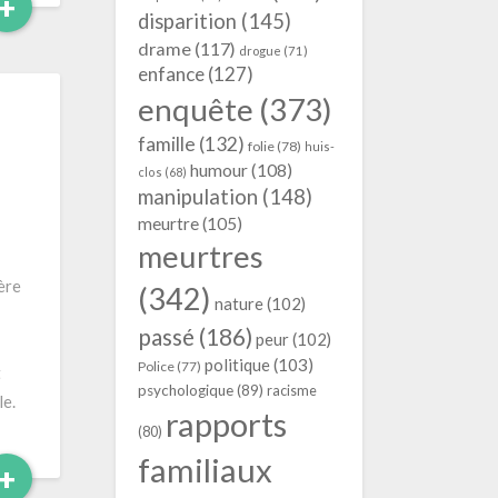
Read
+
disparition
(145)
More
drame
(117)
drogue
(71)
enfance
(127)
enquête
(373)
famille
(132)
folie
(78)
huis-
humour
(108)
clos
(68)
manipulation
(148)
meurtre
(105)
meurtres
ère
(342)
nature
(102)
passé
(186)
peur
(102)
politique
(103)
Police
(77)
t
psychologique
(89)
racisme
le.
rapports
(80)
familiaux
Read
+