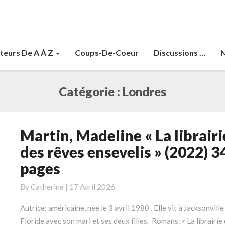
teurs De A À Z
Coups-De-Coeur
Discussions …
N
Catégorie :
Londres
Martin, Madeline « La librairi
Martin,
Madeline
des rêves ensevelis » (2022) 3
« La
pages
librairie
des
By
Catherine
|
17 Avril 2026
rêves
ensevelis »
Autrice: américaine, née le 3 avril 1980 . Elle vit à Jacksonville
(2022)
Floride avec son mari et ses deux filles. Romans: « La librairie