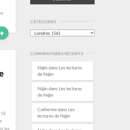
he
CATÉGORIES
Read
+
Catégories
More
COMMENTAIRES RÉCENTS
N@n
dans
Les lectures
e
de N@n
N@n
dans
Les lectures
de N@n
Catherine
dans
Les
 18
lectures de N@n
e
ns les