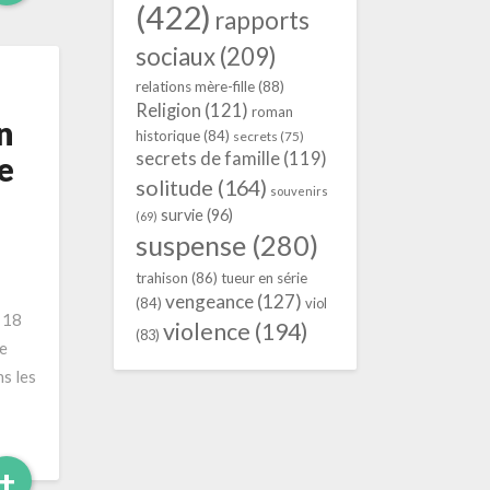
More
(422)
rapports
sociaux
(209)
relations mère-fille
(88)
Religion
(121)
roman
n
historique
(84)
secrets
(75)
secrets de famille
(119)
e
solitude
(164)
souvenirs
survie
(96)
(69)
suspense
(280)
trahison
(86)
tueur en série
vengeance
(127)
(84)
viol
 18
violence
(194)
(83)
e
ns les
Read
+