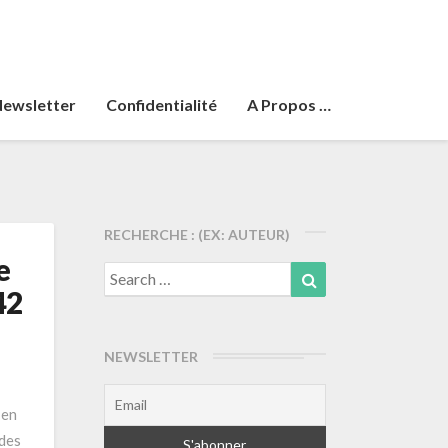
ewsletter
Confidentialité
A Propos …
RECHERCHE : (EX: AUTEUR)
e
Search
Search
42
for:
NEWSLETTER
 en
 des