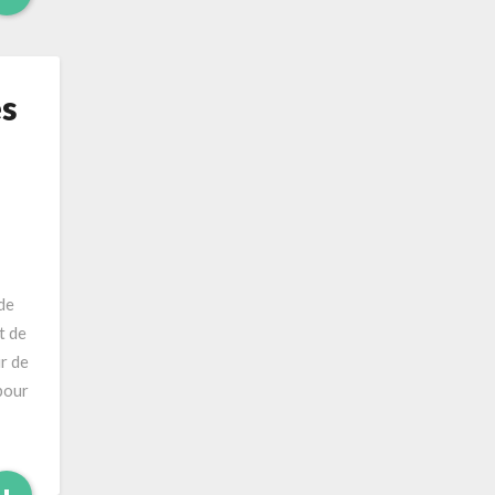
More
es
de
t de
ur de
pour
Read