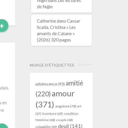
N@n
dans
Les lectures
de N@n
Catherine
dans
Cassar
Read
+
Scalia, Cristina « Les
More
amants de Catane »
(2026) 320 pages
NUAGE D’ÉTIQUETTES
amitié
adolescence
(93)
dais.
amour
(220)
(371)
s en
angoisse
(78)
art
The
(67)
Aventure
(69)
condition
féminine
(68)
couple
(68)
deuil
(141)
culpabilité
(69)