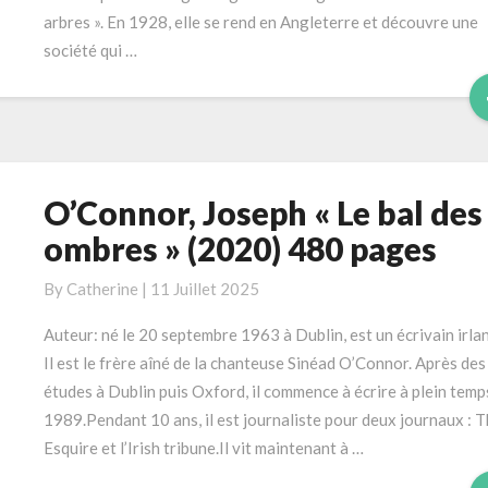
Roderick
arbres ». En 1928, elle se rend en Angleterre et découvre une
Alleyn–
société qui …
tome
3)
O’Connor, Joseph « Le bal des
O’Connor,
Joseph
ombres » (2020) 480 pages
« Le
bal
By
Catherine
|
11 Juillet 2025
des
Auteur: né le 20 septembre 1963 à Dublin, est un écrivain irlan
ombres »
Il est le frère aîné de la chanteuse Sinéad O’Connor. Après des
(2020)
études à Dublin puis Oxford, il commence à écrire à plein temp
480
1989.Pendant 10 ans, il est journaliste pour deux journaux : 
pages
Esquire et l’Irish tribune.Il vit maintenant à …