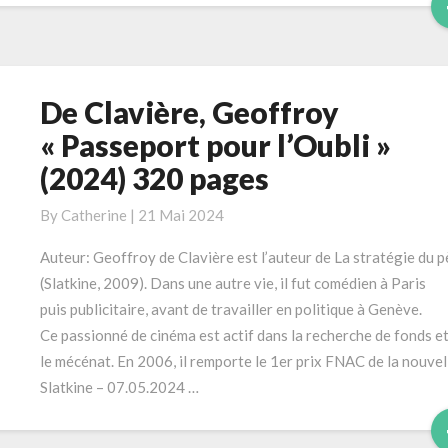
De Clavière, Geoffroy
De
Clavière,
« Passeport pour l’Oubli »
Geoffroy
(2024) 320 pages
« Passeport
pour
By
Catherine
|
21 Mai 2024
l’Oubli »
(2024)
Auteur: Geoffroy de Clavière est l’auteur de La stratégie du p
320
(Slatkine, 2009). Dans une autre vie, il fut comédien à Paris
pages
puis publicitaire, avant de travailler en politique à Genève.
Ce passionné de cinéma est actif dans la recherche de fonds e
le mécénat. En 2006, il remporte le 1er prix FNAC de la nouvel
Slatkine – 07.05.2024 …