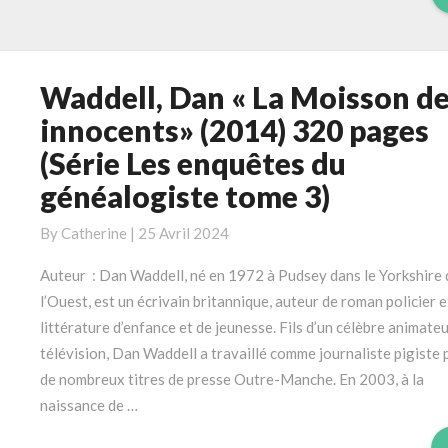
Alleyn–
tome
2)
Waddell, Dan « La Moisson d
Waddell,
Dan
innocents» (2014) 320 pages
«
(Série Les enquêtes du
La
généalogiste tome 3)
Moisson
des
By
Catherine
|
25 Avril 2024
innocents»
(2014)
Auteur : Dan Waddell, né en 1972 à Pudsey dans le Yorkshire 
320
l’Ouest, est un écrivain britannique, auteur de roman policier e
pages
littérature d’enfance et de jeunesse. Fils d’un célèbre animate
(Série
télévision, Dan Waddell a travaillé comme journaliste pigiste 
Les
de nombreux titres de presse Outre-Manche. En 2003, à la
enquêtes
naissance de …
du
généalogiste