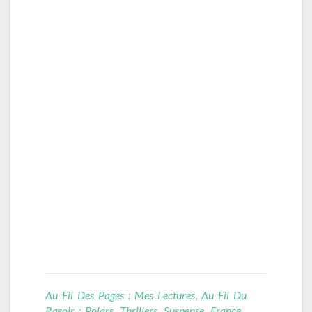
Au Fil Des Pages : Mes Lectures
,
Au Fil Du
Rasoir : Polars, Thrillers, Suspense
,
France
,