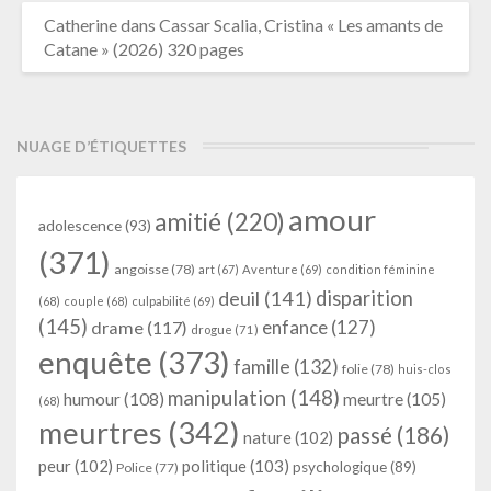
Catherine
dans
Cassar Scalia, Cristina « Les amants de
Catane » (2026) 320 pages
NUAGE D’ÉTIQUETTES
amour
amitié
(220)
adolescence
(93)
(371)
angoisse
(78)
art
(67)
Aventure
(69)
condition féminine
deuil
(141)
disparition
(68)
couple
(68)
culpabilité
(69)
(145)
enfance
(127)
drame
(117)
drogue
(71)
enquête
(373)
famille
(132)
folie
(78)
huis-clos
manipulation
(148)
humour
(108)
meurtre
(105)
(68)
meurtres
(342)
passé
(186)
nature
(102)
peur
(102)
politique
(103)
psychologique
(89)
Police
(77)