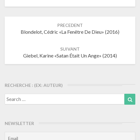
Navigation
PRECEDENT
dans
Blondelot, Cédric «La Fenêtre De Dieu» (2016)
les
articles
SUIVANT
Giebel, Karine «Satan Était Un Ange» (2014)
RECHERCHE : (EX: AUTEUR)
Search
Sea
for:
NEWSLETTER