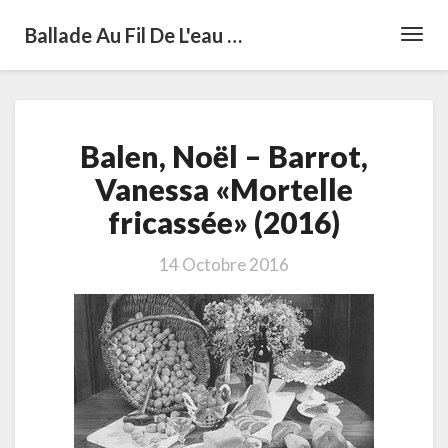
Ballade Au Fil De L'eau …
Toggl
Navig
Balen,
Balen, Noël – Barrot,
Noël
–
Vanessa «Mortelle
Barrot,
fricassée» (2016)
Vanessa
«Mortelle
fricassée»
14 Octobre 2016
(2016)