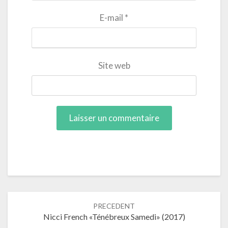
E-mail
*
Site web
Navigation
PRECEDENT
dans
Nicci French «Ténébreux Samedi» (2017)
les