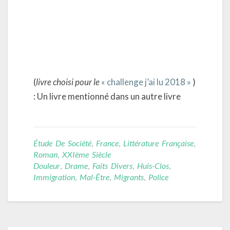
(
livre choisi pour le
« challenge j’ai lu 2018 »
)
: Un livre mentionné dans un autre livre
Étude De Société
,
France
,
Littérature Française
,
Roman
,
XXIème Siècle
Douleur
,
Drame
,
Faits Divers
,
Huis-Clos
,
Immigration
,
Mal-Être
,
Migrants
,
Police