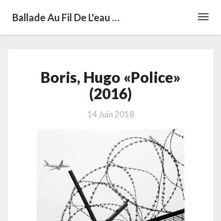
Ballade Au Fil De L'eau …
Toggl
Navig
Boris,
Boris, Hugo «Police»
Hugo
«Police»
(2016)
(2016)
14 Juin 2018