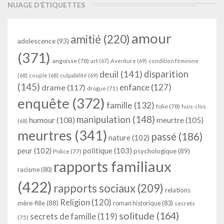
NUAGE D’ÉTIQUETTES
amour
amitié
(220)
adolescence
(93)
(371)
angoisse
(78)
art
(67)
Aventure
(69)
condition féminine
deuil
(141)
disparition
(68)
couple
(68)
culpabilité
(69)
(145)
enfance
(127)
drame
(117)
drogue
(71)
enquête
(372)
famille
(132)
folie
(78)
huis-clos
manipulation
(148)
humour
(108)
meurtre
(105)
(68)
meurtres
(341)
passé
(186)
nature
(102)
peur
(102)
politique
(103)
psychologique
(89)
Police
(77)
rapports familiaux
racisme
(80)
(422)
rapports sociaux
(209)
relations
Religion
(120)
mère-fille
(88)
roman historique
(83)
secrets
solitude
(164)
secrets de famille
(119)
(75)