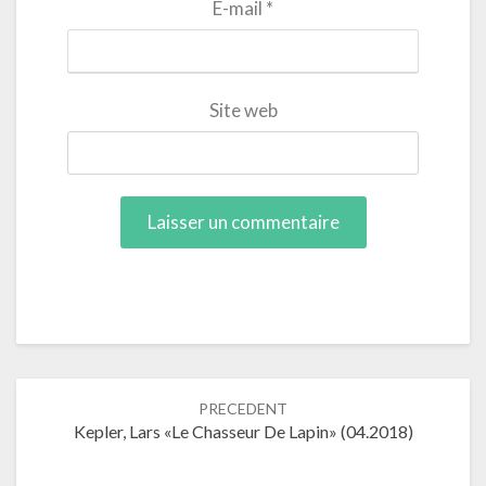
E-mail
*
Site web
Navigation
PRECEDENT
dans
Kepler, Lars «Le Chasseur De Lapin» (04.2018)
les
articles