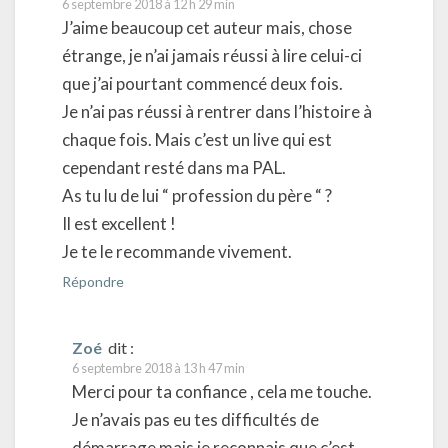
6 septembre 2018 à 12 h 29 min
J’aime beaucoup cet auteur mais, chose
étrange, je n’ai jamais réussi à lire celui-ci
que j’ai pourtant commencé deux fois.
Je n’ai pas réussi à rentrer dans l’histoire à
chaque fois. Mais c’est un live qui est
cependant resté dans ma PAL.
As tu lu de lui “ profession du père “ ?
Il est excellent !
Je te le recommande vivement.
Répondre
Zoé
dit :
6 septembre 2018 à 13 h 47 min
Merci pour ta confiance , cela me touche.
Je n’avais pas eu tes difficultés de
démarrage mais je reconnais que c’est