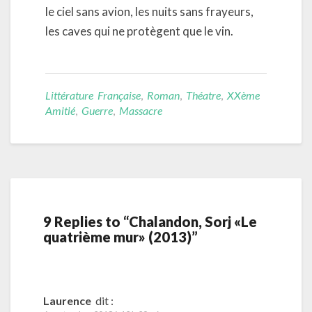
le ciel sans avion, les nuits sans frayeurs,
les caves qui ne protègent que le vin.
Littérature Française
,
Roman
,
Théatre
,
XXème
Amitié
,
Guerre
,
Massacre
9 Replies to “Chalandon, Sorj «Le
quatrième mur» (2013)”
Laurence
dit :