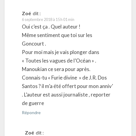
Zoé
dit :
6 septembre 2018 à 15 h 01 min
Oui c’est ça . Quel auteur !
Même sentiment que toi sur les
Goncourt .
Pour moi mais je vais plonger dans
« Toutes les vagues de l’Océan » .
Manoukian ce sera pour après.
Connais-tu « Furie divine » de J.R. Dos
Santos ? il m’a été offert pour mon anniv’
. L’auteur est aussi journaliste , reporter
de guerre
Répondre
Zoé
dit :