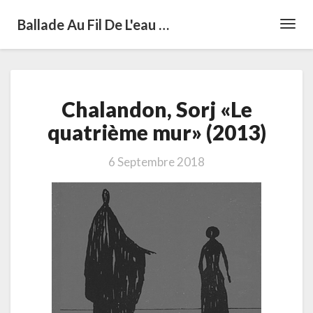
Ballade Au Fil De L'eau …
Toggl
Navig
Chalandon,
Chalandon, Sorj «Le
Sorj
«Le
quatrième mur» (2013)
quatrième
mur»
6 Septembre 2018
(2013)