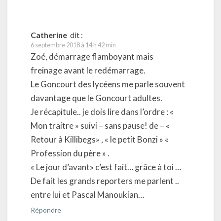
Catherine
dit :
6 septembre 2018 à 14 h 42 min
Zoé, démarrage flamboyant mais
freinage avant le redémarrage.
Le Goncourt des lycéens me parle souvent
davantage que le Goncourt adultes.
Je récapitule.. je dois lire dans l’ordre : «
Mon traitre » suivi – sans pause! de – «
Retour à Killibegs» , « le petit Bonzi » «
Profession du père » .
« Le jour d’avant» c’est fait… grâce à toi …
De fait les grands reporters me parlent ..
entre lui et Pascal Manoukian…
Répondre