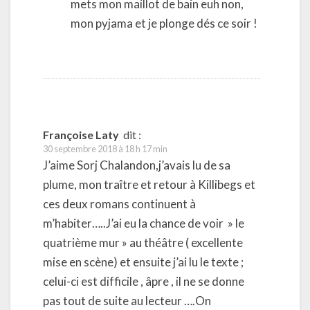
mets mon maillot de bain euh non,
mon pyjama et je plonge dés ce soir !
Françoise Laty
dit :
30 septembre 2018 à 18 h 17 min
J’aime Sorj Chalandon,j’avais lu de sa
plume, mon traître et retour à Killibegs et
ces deux romans continuent à
m’habiter…..J’ai eu la chance de voir » le
quatrième mur » au théâtre ( excellente
mise en scène) et ensuite j’ai lu le texte ;
celui-ci est difficile , âpre , il ne se donne
pas tout de suite au lecteur ….On