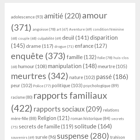
amour
amitié
(220)
adolescence
(93)
(371)
angoisse
(78)
art
(67)
Aventure
(69)
condition féminine
deuil
(141)
disparition
(68)
couple
(68)
culpabilité
(69)
(145)
enfance
(127)
drame
(117)
drogue
(71)
enquête
(373)
famille
(132)
folie
(78)
huis-clos
manipulation
(148)
humour
(108)
meurtre
(105)
(68)
meurtres
(342)
passé
(186)
nature
(102)
peur
(102)
politique
(103)
psychologique
(89)
Police
(77)
rapports familiaux
racisme
(80)
(422)
rapports sociaux
(209)
relations
Religion
(121)
mère-fille
(88)
roman historique
(84)
secrets
solitude
(164)
secrets de famille
(119)
(75)
suspense
(280)
survie
(96)
trahison
souvenirs
(69)