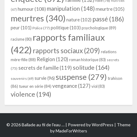
folie
(78)
huis-clos
manipulation
(148)
humour
(108)
meurtre
(105)
(67)
meurtres
(340)
passé
(186)
nature
(102)
peur
(101)
politique
(103)
psychologique
(89)
Police
(77)
rapports familiaux
racisme
(80)
(422)
rapports sociaux
(209)
relations
Religion
(120)
mère-fille
(88)
roman historique
(83)
secrets
solitude
(164)
secrets de famille
(119)
(75)
suspense
(279)
survie
(96)
trahison
souvenirs
(69)
vengeance
(127)
(86)
tueur en série
(84)
viol
(83)
violence
(194)
© 2026 Ballade au fil de l'eau … | Powered by
WordPress
| Theme
by
MadeForWriters