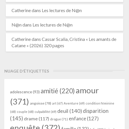
Catherine
dans
Les lectures de N@n
N@n
dans
Les lectures de N@n
Catherine
dans
Cassar Scalia, Cristina « Les amants de
Catane » (2026) 320 pages
NUAGE D’ÉTIQUETTES
amour
amitié
(220)
adolescence
(93)
(371)
angoisse
(78)
art
(67)
Aventure
(69)
condition féminine
deuil
(140)
disparition
(68)
couple
(68)
culpabilité
(69)
(145)
enfance
(127)
drame
(117)
drogue
(71)
enquête
(372)
famille
(132)