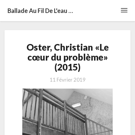
Ballade Au Fil De L'eau …
Toggl
Navig
Oster,
Oster, Christian «Le
Christian
«Le
cœur du problème»
cœur
(2015)
du
problème»
(2015)
11 Février 2019