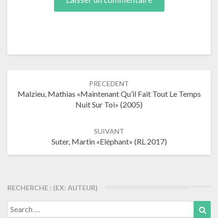
Navigation
PRECEDENT
dans
Malzieu, Mathias «Maintenant Qu’il Fait Tout Le Temps
les
Nuit Sur Toi» (2005)
articles
SUIVANT
Suter, Martin «Eléphant» (RL 2017)
RECHERCHE : (EX: AUTEUR)
Search
Sea
for: