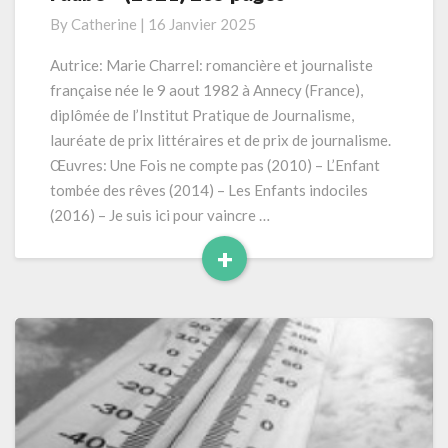
«
By
Catherine
|
16 Janvier 2025
Les
danseurs
Autrice: Marie Charrel: romancière et journaliste
de
française née le 9 aout 1982 à Annecy (France),
l’aube »
diplômée de l’Institut Pratique de Journalisme,
(2021)
lauréate de prix littéraires et de prix de journalisme.
285
Œuvres: Une Fois ne compte pas (2010) – L’Enfant
pages
tombée des rêves (2014) – Les Enfants indociles
(2016) – Je suis ici pour vaincre …
+
Read
More