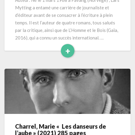
Auteur: Né le 1 mars 1968 à Fåvang (Norvège) , Lars
(2022)
Mytting a entamé une carrière de journaliste et
448
d’éditeur avant de se consacrer à l’écriture à plein
pages
temps. Il est l’auteur de quatre romans, tous salués
par la critique, ainsi que de L’Homme et le Bois (Gaïa,
2016), qui a connu un succès international. …
+
Read
More
Charrel, Marie « Les danseurs de
Charrel,
l’aube » (2021) 285 pages
Marie