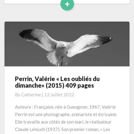
+
sœurs
Read
–
Tome
More
2
–
Perrin, Valérie « Les oubliés du
Perrin,
dimanche» (2015) 409 pages
Valérie
«
By
Catherine
|
12 Juillet 2022
Les
oubliés
Auteure : Française, née à Gueugnon, 1967, Valérie
du
Perrin est une photographe, scénariste et écrivaine.
dimanche»
Elle travaille aux côtés de son mari, le réalisateur
(2015)
Claude Lelouch (1937). Son premier roman, « Les
409