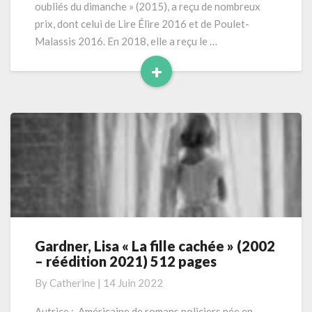
oubliés du dimanche » (2015), a reçu de nombreux
pages
prix, dont celui de Lire Élire 2016 et de Poulet-
Malassis 2016. En 2018, elle a reçu le …
+
Read
More
Gardner, Lisa « La fille cachée » (2002
Gardner,
– réédition 2021) 512 pages
Lisa
«
By
Catherine
|
14 Juin 2022
La
fille
Autrice : Américaine de romans policiers née en