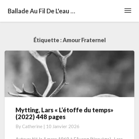
Ballade Au Fil De L'eau …
Toggl
Navig
Étiquette :
Amour Fraternel
Mytting, Lars « L’étoffe du temps»
Mytting,
(2022) 448 pages
Lars
« L’étoffe
By
Catherine
|
10 Janvier 2026
du
temps»