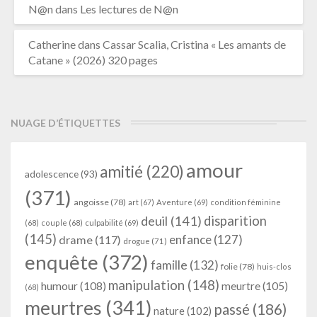
N@n
dans
Les lectures de N@n
Catherine
dans
Cassar Scalia, Cristina « Les amants de
Catane » (2026) 320 pages
NUAGE D’ÉTIQUETTES
amour
amitié
(220)
adolescence
(93)
(371)
angoisse
(78)
art
(67)
Aventure
(69)
condition féminine
deuil
(141)
disparition
(68)
couple
(68)
culpabilité
(69)
(145)
enfance
(127)
drame
(117)
drogue
(71)
enquête
(372)
famille
(132)
folie
(78)
huis-clos
manipulation
(148)
humour
(108)
meurtre
(105)
(68)
meurtres
(341)
passé
(186)
nature
(102)