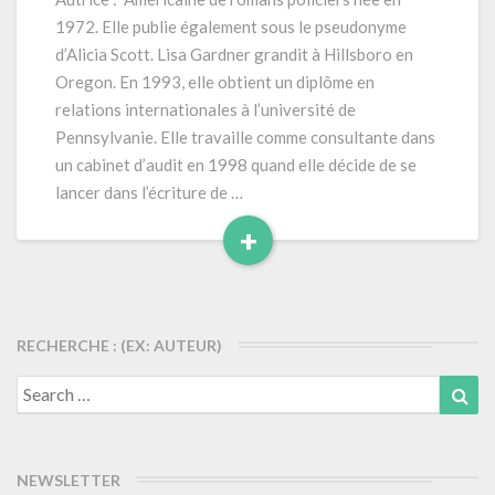
cachée
1972. Elle publie également sous le pseudonyme
»
d’Alicia Scott. Lisa Gardner grandit à Hillsboro en
(2002
Oregon. En 1993, elle obtient un diplôme en
–
relations internationales à l’université de
réédition
2021)
Pennsylvanie. Elle travaille comme consultante dans
512
un cabinet d’audit en 1998 quand elle décide de se
pages
lancer dans l’écriture de …
+
Read
More
RECHERCHE : (EX: AUTEUR)
Search
Sea
for:
NEWSLETTER