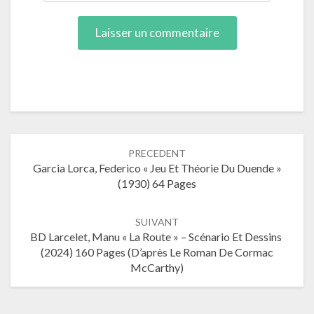
Navigation
PRECEDENT
dans
Garcia Lorca, Federico « Jeu Et Théorie Du Duende »
les
(1930) 64 Pages
articles
SUIVANT
BD Larcelet, Manu « La Route » – Scénario Et Dessins
(2024) 160 Pages (d’après Le Roman De Cormac
McCarthy)