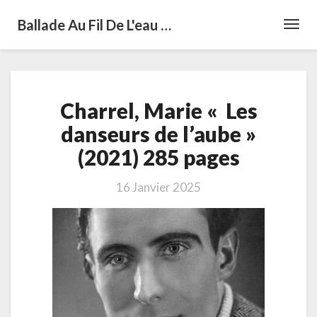
Ballade Au Fil De L'eau …
Toggl
Navig
Charrel,
Charrel, Marie « Les
Marie
«
danseurs de l’aube »
Les
(2021) 285 pages
danseurs
de
l’aube »
16 Janvier 2025
(2021)
285
pages