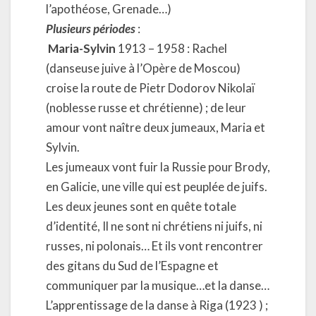
l’apothéose, Grenade…)
Plusieurs périodes
:
Maria-Sylvin
1913 – 1958 : Rachel
(danseuse juive à l’Opère de Moscou)
croise la route de Pietr Dodorov Nikolaï
(noblesse russe et chrétienne) ; de leur
amour vont naître deux jumeaux, Maria et
Sylvin.
Les jumeaux vont fuir la Russie pour Brody,
en Galicie, une ville qui est peuplée de juifs.
Les deux jeunes sont en quête totale
d’identité, Il ne sont ni chrétiens ni juifs, ni
russes, ni polonais… Et ils vont rencontrer
des gitans du Sud de l’Espagne et
communiquer par la musique…et la danse…
L’apprentissage de la danse à Riga (1923 ) ;