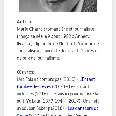
Autrice
:
Marie Charrel: romancière et journaliste
française née le 9 aout 1982 à Annecy
(France), diplômée de l’Institut Pratique de
Journalisme,
lauréate de prix littéraires et
de prix de journalisme.
Œuvres
:
Une Fois ne compte pas (2010) –
L’Enfant
tombée des rêves
(2014) – Les Enfants
indociles (2016) – Je suis ici pour vaincre la
nuit. Yo Laur (1879-1944) (2017) -Une nuit
avec Jean Seberg (2018) –
Les danseurs de
l’aube
(2021) – Qui a peur des Vieilles