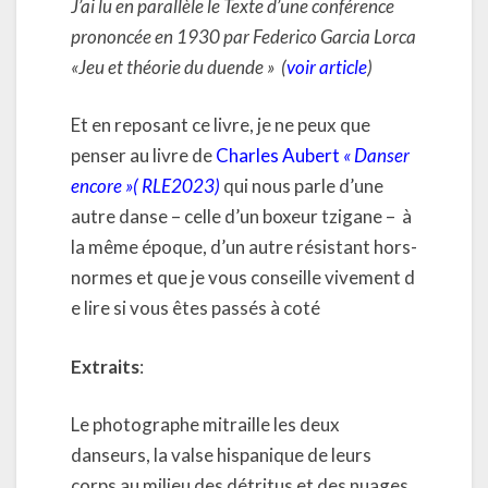
J’ai lu en parallèle le Texte d’une conférence
prononcée en 1930 par Federico Garcia Lorca
«Jeu et théorie du duende
» (
voir article
)
Et en reposant ce livre, je ne peux que
penser au livre de
Charles Aubert
« Danser
encore »( RLE2023)
qui nous parle d’une
autre danse – celle d’un boxeur tzigane –
à
la même époque, d’un autre résistant hors-
normes et que je vous conseille vivement d
e lire si vous êtes passés à coté
Extraits
:
Le photographe mitraille les deux
danseurs, la valse hispanique de leurs
corps au milieu des détritus et des nuages