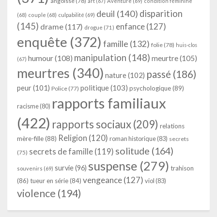
angoisse
(78)
art
(67)
Aventure
(69)
condition féminine
deuil
(140)
disparition
(68)
couple
(68)
culpabilité
(69)
(145)
enfance
(127)
drame
(117)
drogue
(71)
enquête
(372)
famille
(132)
folie
(78)
huis-clos
manipulation
(148)
humour
(108)
meurtre
(105)
(67)
meurtres
(340)
passé
(186)
nature
(102)
peur
(101)
politique
(103)
psychologique
(89)
Police
(77)
rapports familiaux
racisme
(80)
(422)
rapports sociaux
(209)
relations
Religion
(120)
mère-fille
(88)
roman historique
(83)
secrets
solitude
(164)
secrets de famille
(119)
(75)
suspense
(279)
survie
(96)
trahison
souvenirs
(69)
vengeance
(127)
(86)
tueur en série
(84)
viol
(83)
violence
(194)