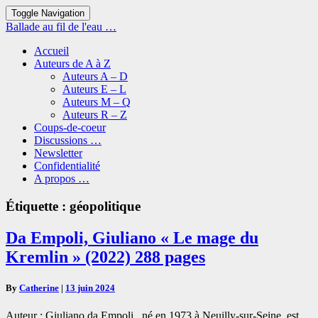
Toggle Navigation
Ballade au fil de l'eau …
Accueil
Auteurs de A à Z
Auteurs A – D
Auteurs E – L
Auteurs M – Q
Auteurs R – Z
Coups-de-coeur
Discussions …
Newsletter
Confidentialité
A propos …
Étiquette :
géopolitique
Da
Da Empoli, Giuliano « Le mage du
Empoli,
Kremlin » (2022) 288 pages
Giuliano
« Le
mage
By
Catherine
|
13 juin 2024
du
Kremlin »
Auteur : Giuliano da Empoli , né en 1973 à Neuilly-sur-Seine, est