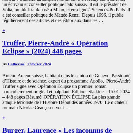
(2022)
un écrivain et conseiller politique italo-suisse. Il est le président de
288
Volta, un think tank basé à Milan, et enseigne à Sciences-Po Paris. Il
pages
a été conseiller politique de Mattéo Renzi Depuis 1996, il publie
régulièrement des articles et des éditoriaux dans les …
Read
+
More
Truffer,
Truffer, Pierre-André « Opération
Pierre-
Eclipse » (2024) 448 pages
André
« Opération
Eclipse »
By
Catherine
|
7 février 2024
(2024)
448
Auteur: Auteur suisse, habitant dans le canton de Geneve. Passionné
pages
d’Histoire et de science, expert du programme Apollo, Pierre-André
Truffer signe avec Opération Eclipse un premier roman
particulièrement original et palpitant. Editions Slatkine – 15.01.2024
– 448 pages Résumé: OPÉRATION ÉCLIPSE La plus grande
attaque terroriste de l’Histoire Début des années 1970. Le dictateur
roumain Nicolae Ceauşescu veut …
Read
+
More
Burger,
Burger, Laurence « Les inconnus de