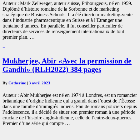
Auteur : Mark Zellweger, auteur suisse, Fribourgeois, né en 1959.
Salève
Diplômé d’histoire romaine de la Sorbonne et de marketing
04»
stratégique de Business Schools. Il a été directeur marketing-vente
(2023)
dans l’industrie pharmaceutique en Suisse et à l’Etranger une
294
trentaine d’années. En parallèle, il fut conseiller particulier de
pages
directeurs de services de renseignement internationaux de tout
premier plan. …
Read
+
More
Mukherjee,
Mukherjee, Abir «Avec la permission de
Abir
Gandhi» (RLH2022) 384 pages
«Avec
la
permission
By
Catherine
|
3 avril 2023
de
Gandhi»
Auteur : Abir Mukherjee est né en 1974 à Londres, est un romancier
(RLH2022)
britannique d’origine indienne qui a grandi dans l’ouest de l’Écosse
384
dans une famille d’immigrés indiens. Fan de romans policiers depuis
pages
l’adolescence, il a décidé́ de situer son premier roman à une période
cruciale de l’histoire anglo-indienne, celle de l’entre-deux-guerres.
Premier d’une série qui compte …
Read
+
More