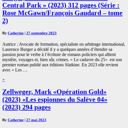
Laurence
Central Park » (2023) 312 pages (Série :
« Les
inconnus
Rose McGawn/François Gaudard – tome
de
2)
Central
Park »
(2023)
By
Catherine
|
27 septembre 2023
312
pages
Autrice : Avocate de formation, spécialiste en arbitrage international,
(Série
Laurence Burger a décidé il y a quelques années d’étendre sa
:
passion pour le verbe à l’écriture de romans policiers qui allient
Rose
mystère, voyages et, bien sûr, crimes. « Le cadavre du 25« est son
McGawn/François
premier roman publié aux éditions Slatkine. En 2023 elle revient
Gaudard
avec « Les …
–
tome
Read
+
2)
More
Zellweger,
Zellweger, Mark «Opération Gold»
Mark
(2023) «Les espionnes du Salève 04»
«Opération
Gold»
(2023) 294 pages
(2023)
«Les
By
Catherine
|
27 mai 2023
espionnes
du