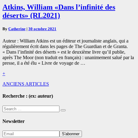
Atkins,
Atkins, William «Dans l’infinité des
William
déserts» (RL2021)
«Dans
l’infinité
des
By
Catherine
|
30 octobre 2021
déserts»
(RL2021)
Auteur : William Atkins est un éditeur et journaliste anglais, qui a
régulièrement écrit dans les pages de The Guardian et de Granta.
« Dans l’infinité des déserts » est le deuxième livre qu’il publie,
après The Moor (non traduit en français) : unanimement salué par la
presse, il a été élu « Livre de voyage de …
Read
+
More
Navigation
ANCIENS ARTICLES
dans
Recherche : (ex: auteur)
les
Search
articles
Search
for:
Newsletter