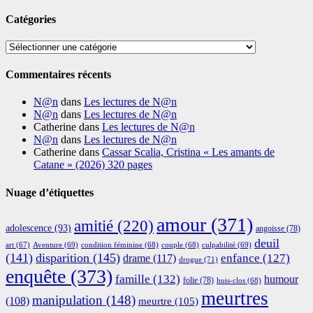
Catégories
Catégories
Commentaires récents
N@n
dans
Les lectures de N@n
N@n
dans
Les lectures de N@n
Catherine
dans
Les lectures de N@n
N@n
dans
Les lectures de N@n
Catherine
dans
Cassar Scalia, Cristina « Les amants de
Catane » (2026) 320 pages
Nuage d’étiquettes
amour
(371)
amitié
(220)
adolescence
(93)
angoisse
(78)
deuil
Aventure
(69)
condition féminine
(68)
couple
(68)
culpabilité
(69)
art
(67)
(141)
disparition
(145)
enfance
(127)
drame
(117)
drogue
(71)
enquête
(373)
famille
(132)
humour
folie
(78)
huis-clos
(68)
meurtres
manipulation
(148)
(108)
meurtre
(105)