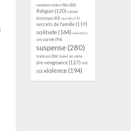
relations mère-fille
(88)
Religion
(120)
roman
historique
(83)
secrets
(75)
secrets de famille
(119)
s
solitude
(164)
souvenirs
survie
(96)
(69)
suspense
(280)
trahison
(86)
tueur en série
vengeance
(127)
(84)
viol
violence
(194)
(83)