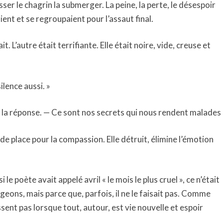
isser le chagrin la submerger. La peine, la perte, le désespoir
ient et se regroupaient pour l’assaut final.
. L’autre était terrifiante. Elle était noire, vide, creuse et
silence aussi. »
int la réponse. — Ce sont nos secrets qui nous rendent malades
as de place pour la compassion. Elle détruit, élimine l’émotion
si le poète avait appelé avril « le mois le plus cruel », ce n’était
urgeons, mais parce que, parfois, il ne le faisait pas. Comme
ssent pas lorsque tout, autour, est vie nouvelle et espoir