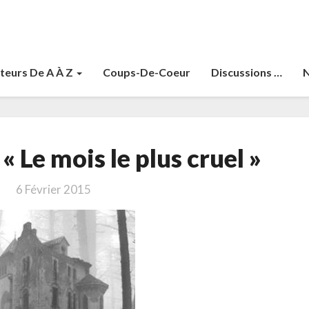
teurs De A À Z
Coups-De-Coeur
Discussions …
N
Penny,
« Le mois le plus cruel »
Louise
« Le
6 Février 2015
mois
le
plus
cruel »