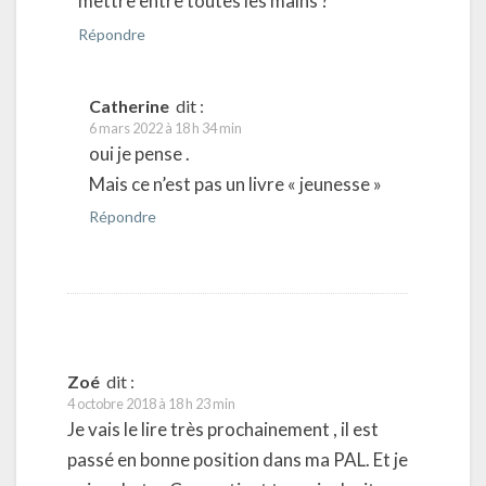
mettre entre toutes les mains ?
Répondre
Catherine
dit :
6 mars 2022 à 18 h 34 min
oui je pense .
Mais ce n’est pas un livre « jeunesse »
Répondre
Zoé
dit :
4 octobre 2018 à 18 h 23 min
Je vais le lire très prochainement , il est
passé en bonne position dans ma PAL. Et je