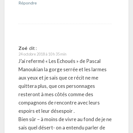
Répondre
Zoé
dit :
24 octobre 2018 à 10 h 35 min
J’ai refermé « Les Echoués » de Pascal
Manoukian la gorge serrée et les larmes
aux yeux et je sais que ce récit ne me
quittera plus, que ces personnages
resteront à mes côtés comme des
compagnons de rencontre avec leurs
espoirs et leur désespoir .
Bien sûr – à moins de vivre au fond de je ne
sais quel désert- on a entendu parler de