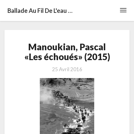
Ballade Au Fil De L'eau …
Toggl
Navig
Manoukian,
Manoukian, Pascal
Pascal
«Les
«Les échoués» (2015)
échoués»
(2015)
25 Avril 2016