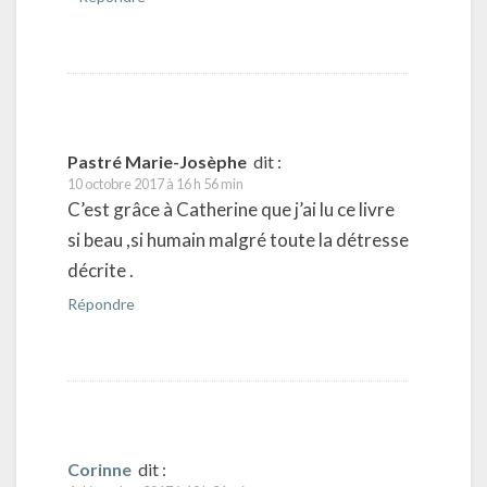
Pastré Marie-Josèphe
dit :
10 octobre 2017 à 16 h 56 min
C’est grâce à Catherine que j’ai lu ce livre
si beau ,si humain malgré toute la détresse
décrite .
Répondre
Corinne
dit :