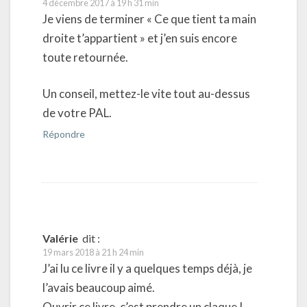
4 décembre 2017 à 19 h 31 min
Je viens de terminer « Ce que tient ta main
droite t’appartient » et j’en suis encore
toute retournée.
Un conseil, mettez-le vite tout au-dessus
de votre PAL.
Répondre
Valérie
dit :
19 mars 2018 à 21 h 24 min
J’ai lu ce livre il y a quelques temps déjà, je
l’avais beaucoup aimé.
Ouvrir ce livre, c’est prendre un claque !