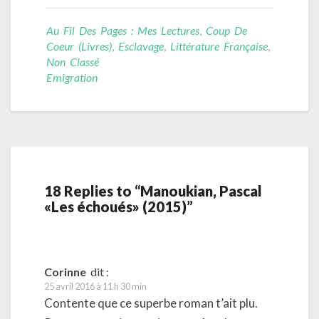
Au Fil Des Pages : Mes Lectures
,
Coup De
Coeur (livres)
,
Esclavage
,
Littérature Française
,
Non Classé
Emigration
18 Replies to “Manoukian, Pascal
«Les échoués» (2015)”
Corinne
dit :
25 avril 2016 à 11 h 30 min
Contente que ce superbe roman t’ait plu.