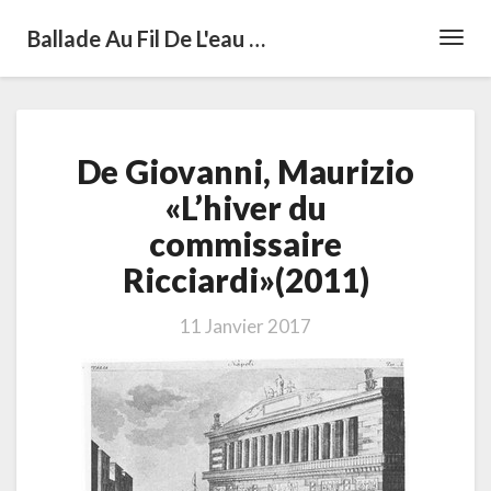
Ballade Au Fil De L'eau …
Toggl
Navig
De
De Giovanni, Maurizio
Giovanni,
Maurizio
«L’hiver du
«L’hiver
commissaire
du
commissaire
Ricciardi»(2011)
Ricciardi»(2011)
11 Janvier 2017