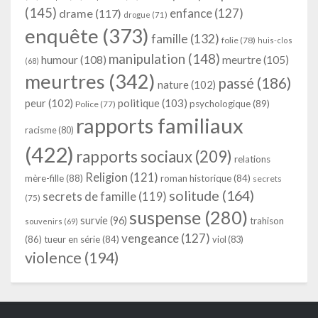
(145)
enfance
(127)
drame
(117)
drogue
(71)
enquête
(373)
famille
(132)
folie
(78)
huis-clos
manipulation
(148)
humour
(108)
meurtre
(105)
(68)
meurtres
(342)
passé
(186)
nature
(102)
peur
(102)
politique
(103)
psychologique
(89)
Police
(77)
rapports familiaux
racisme
(80)
(422)
rapports sociaux
(209)
relations
Religion
(121)
mère-fille
(88)
roman historique
(84)
secrets
solitude
(164)
secrets de famille
(119)
(75)
suspense
(280)
survie
(96)
trahison
souvenirs
(69)
vengeance
(127)
(86)
tueur en série
(84)
viol
(83)
violence
(194)