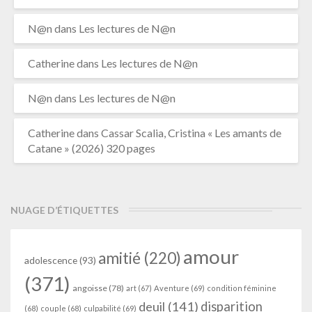
N@n
dans
Les lectures de N@n
Catherine
dans
Les lectures de N@n
N@n
dans
Les lectures de N@n
Catherine
dans
Cassar Scalia, Cristina « Les amants de
Catane » (2026) 320 pages
NUAGE D’ÉTIQUETTES
amour
amitié
(220)
adolescence
(93)
(371)
angoisse
(78)
art
(67)
Aventure
(69)
condition féminine
deuil
(141)
disparition
(68)
couple
(68)
culpabilité
(69)