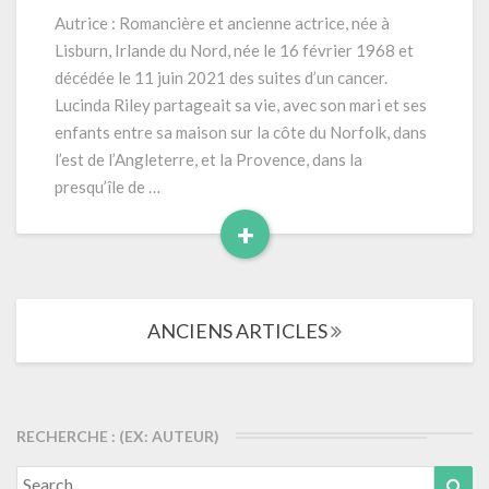
L’histoire
Autrice : Romancière et ancienne actrice, née à
de
Lisburn, Irlande du Nord, née le 16 février 1968 et
Pa
décédée le 11 juin 2021 des suites d’un cancer.
Salt
Lucinda Riley partageait sa vie, avec son mari et ses
–
enfants entre sa maison sur la côte du Norfolk, dans
(2023)
–
l’est de l’Angleterre, et la Provence, dans la
Série
presqu’île de …
Les
+
sept
Read
sœurs
–
More
Tome
Navigation
8
ANCIENS ARTICLES
dans
–
les
764
articles
pages
RECHERCHE : (EX: AUTEUR)
Search
Sea