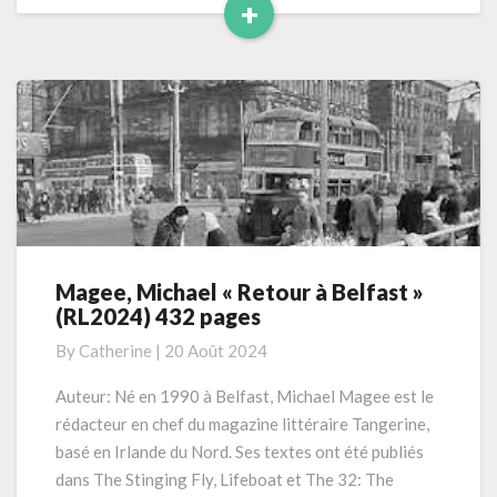
+
Read
More
Magee, Michael « Retour à Belfast »
Magee,
(RL2024) 432 pages
Michael
« Retour
By
Catherine
|
20 Août 2024
à
Belfast »
Auteur: Né en 1990 à Belfast, Michael Magee est le
(RL2024)
rédacteur en chef du magazine littéraire Tangerine,
432
basé en Irlande du Nord. Ses textes ont été publiés
pages
dans The Stinging Fly, Lifeboat et The 32: The