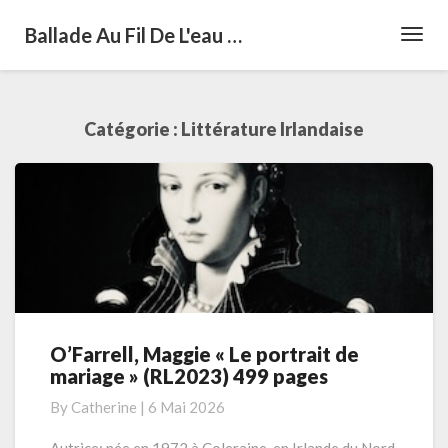
Ballade Au Fil De L'eau …
Toggl
Navig
Catégorie :
Littérature Irlandaise
O’Farrell, Maggie « Le portrait de
O’Farrell,
mariage » (RL2023) 499 pages
Maggie
« Le
By
Catherine
|
6 Mai 2026
portrait
de