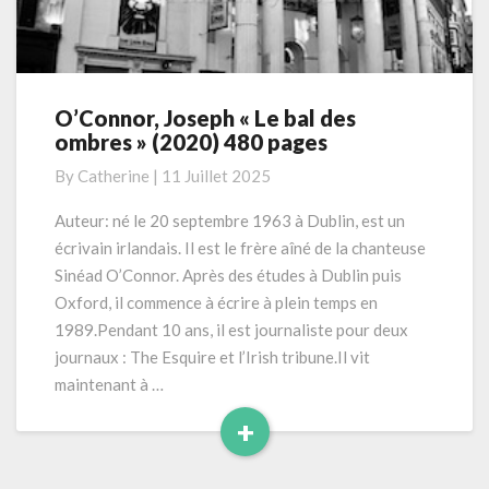
O’Connor, Joseph « Le bal des
O’Connor,
ombres » (2020) 480 pages
Joseph
« Le
By
Catherine
|
11 Juillet 2025
bal
des
Auteur: né le 20 septembre 1963 à Dublin, est un
ombres »
écrivain irlandais. Il est le frère aîné de la chanteuse
(2020)
Sinéad O’Connor. Après des études à Dublin puis
480
Oxford, il commence à écrire à plein temps en
pages
1989.Pendant 10 ans, il est journaliste pour deux
journaux : The Esquire et l’Irish tribune.Il vit
maintenant à …
+
Read
More