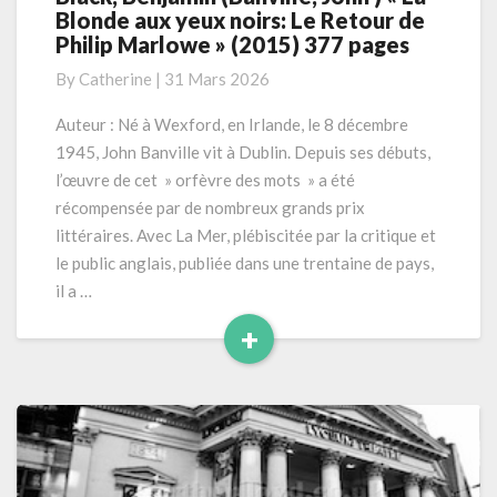
Blonde aux yeux noirs: Le Retour de
Benjamin
Philip Marlowe » (2015) 377 pages
(Banville,
John
By
Catherine
|
31 Mars 2026
)
« La
Auteur : Né à Wexford, en Irlande, le 8 décembre
Blonde
1945, John Banville vit à Dublin. Depuis ses débuts,
aux
l’œuvre de cet » orfèvre des mots » a été
yeux
récompensée par de nombreux grands prix
noirs:
littéraires. Avec La Mer, plébiscitée par la critique et
Le
Retour
le public anglais, publiée dans une trentaine de pays,
de
il a …
Philip
+
Marlowe »
Read
(2015)
377
More
pages