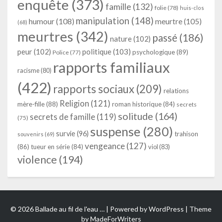
enquête
(373)
famille
(132)
folie
(78)
huis-clos
manipulation
(148)
humour
(108)
meurtre
(105)
(68)
meurtres
(342)
passé
(186)
nature
(102)
peur
(102)
politique
(103)
psychologique
(89)
Police
(77)
rapports familiaux
racisme
(80)
(422)
rapports sociaux
(209)
relations
Religion
(121)
mère-fille
(88)
roman historique
(84)
secrets
solitude
(164)
secrets de famille
(119)
(75)
suspense
(280)
survie
(96)
trahison
souvenirs
(69)
vengeance
(127)
(86)
tueur en série
(84)
viol
(83)
violence
(194)
© 2026 Ballade au fil de l'eau … | Powered by
WordPress
| Theme
by
MadeForWriters