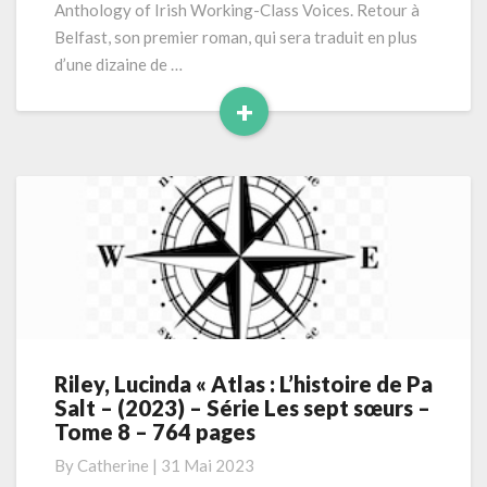
Anthology of Irish Working-Class Voices. Retour à
Belfast, son premier roman, qui sera traduit en plus
d’une dizaine de …
+
Read
More
Riley, Lucinda « Atlas : L’histoire de Pa
Riley,
Salt – (2023) – Série Les sept sœurs –
Lucinda
Tome 8 – 764 pages
«
Atlas
By
Catherine
|
31 Mai 2023
: