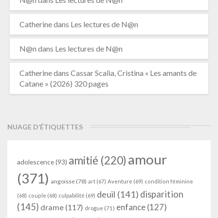
Catherine
dans
Les lectures de N@n
N@n
dans
Les lectures de N@n
Catherine
dans
Cassar Scalia, Cristina « Les amants de
Catane » (2026) 320 pages
NUAGE D’ÉTIQUETTES
amour
amitié
(220)
adolescence
(93)
(371)
angoisse
(78)
art
(67)
Aventure
(69)
condition féminine
deuil
(141)
disparition
(68)
couple
(68)
culpabilité
(69)
(145)
enfance
(127)
drame
(117)
drogue
(71)