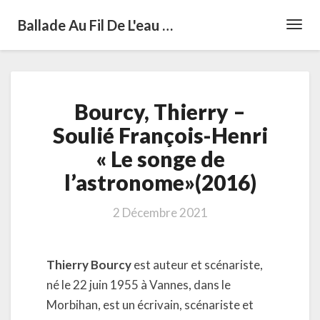
Ballade Au Fil De L'eau …
Toggl
Navig
Bourcy,
Bourcy, Thierry –
Thierry
–
Soulié François-Henri
Soulié
« Le songe de
François-
Henri
l’astronome»(2016)
«
Le
2 Décembre 2021
songe
de
l’astronome»(2016)
Thierry Bourcy
est auteur et scénariste,
né le 22 juin 1955 à Vannes, dans le
Morbihan, est un écrivain, scénariste et