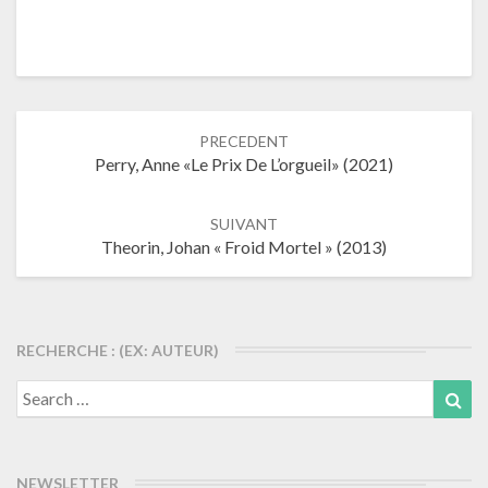
Navigation
PRECEDENT
dans
Perry, Anne «Le Prix De L’orgueil» (2021)
les
articles
SUIVANT
Theorin, Johan « Froid Mortel » (2013)
RECHERCHE : (EX: AUTEUR)
Search
Sea
for:
NEWSLETTER