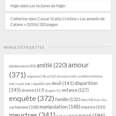
N@n
dans
Les lectures de N@n
Catherine
dans
Cassar Scalia, Cristina « Les amants de
Catane » (2026) 320 pages
NUAGE D’ÉTIQUETTES
amour
amitié
(220)
adolescence
(93)
(371)
angoisse
(78)
art
(67)
Aventure
(69)
condition féminine
deuil
(141)
disparition
(68)
couple
(68)
culpabilité
(69)
(145)
enfance
(127)
drame
(117)
drogue
(71)
enquête
(372)
famille
(132)
folie
(78)
huis-clos
manipulation
(148)
humour
(108)
meurtre
(105)
(68)
meurtres
(341)
passé
(186)
nature
(102)