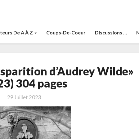
teurs De A À Z
Coups-De-Coeur
Discussions …
N
Chase,
isparition d’Audrey Wilde»
Eve
«La
23) 304 pages
disparition
d’Audrey
29 Juillet 2023
Wilde»
(2023)
304
pages