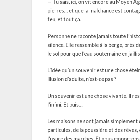
— Tu sais, ici, on vit encore au Moyen Âg
pierres… et que la malchance est contag
feu, et tout ça.
Personne ne raconte jamais toute l’histoi
silence. Elle ressemble à la berge, près d
le sol pour que l’eau souterraine en jail
L’idée qu’un souvenir est une chose étei
illusion d’adulte, n’est-ce pas ?
Un souvenir est une chose vivante. Il res
l’infini. Et puis…
Les maisons ne sont jamais simplement d
particules, de la poussière et des rêves,
l’usure des marches. Et nous emportons