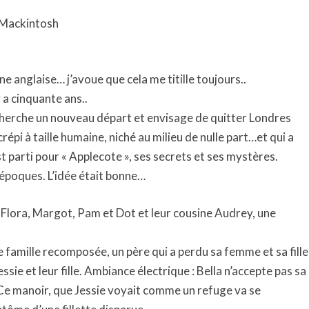
e Mackintosh
e anglaise… j’avoue que cela me titille toujours..
 a cinquante ans..
e cherche un nouveau départ et envisage de quitter Londres
répi à taille humaine, niché au milieu de nulle part…et qui a
t parti pour « Applecote », ses secrets et ses mystères.
 époques. L’idée était bonne…
s Flora, Margot, Pam et Dot et leur cousine Audrey, une
e famille recomposée, un père qui a perdu sa femme et sa fille
essie et leur fille. Ambiance électrique : Bella n’accepte pas sa
. Ce manoir, que Jessie voyait comme un refuge va se