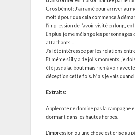
transformer en maison hantée par le fan
Gros bémol : J’ai ramé pour arriver au 
moitié pour que cela commence à démarrer
l’impression de l’avoir visité en long, en 
En plus
je me mélange les personnages d’
attachants…
J’ai été intéressée par les relations entre
Et même si il y a de jolis moments, je dois
été jusqu’au bout mais rien à voir avec 
déception cette fois. Mais je vais quan
Extraits
:
Applecote ne domine pas la campagne env
dormant dans les hautes herbes.
L’impression qu’une chose est prise au p