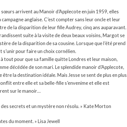
 sœurs arrivent au Manoir d’Applecote en juin 1959, elles
a campagne anglaise. C’est compter sans leur oncle et leur
re de la disparition de leur fille Audrey, cinq ans auparavant.
randissent suite à la visite de deux beaux voisins, Margot se
stère de la disparition de sa cousine. Lorsque que l’été prend
s’unir pour faire un choix cornélien.
 à tout pour que sa famille quitte Londres et leur maison,
emme décédée de son mari. Le splendide manoir d’Applecote,
être la destination idéale. Mais Jesse se sent de plus en plus
lit entre elle et sa belle-fille s’envenime et elle est
rent sur le manoir…
, des secrets et un mystère non résolu. » Kate Morton
ntes du moment. » Lisa Jewell