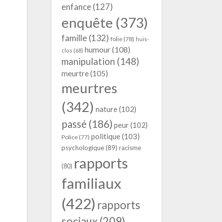
enfance
(127)
enquête
(373)
famille
(132)
folie
(78)
huis-
humour
(108)
clos
(68)
manipulation
(148)
meurtre
(105)
meurtres
(342)
nature
(102)
passé
(186)
peur
(102)
politique
(103)
Police
(77)
psychologique
(89)
racisme
rapports
(80)
familiaux
(422)
rapports
sociaux
(209)