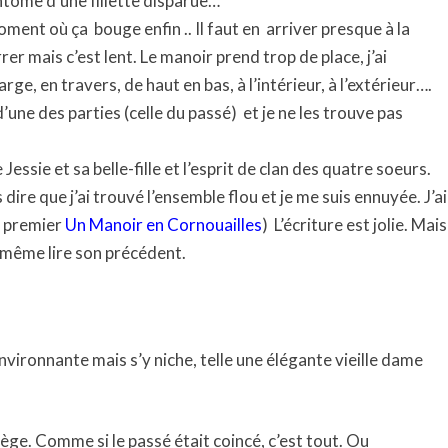
tôme d’une fillette disparue…
moment où ça
bouge enfin .. Il faut en
arriver presque à la
 mais c’est lent. Le manoir prend trop de place, j’ai
large, en travers, de haut en bas, à l’intérieur, à l’extérieur….
une des parties (celle du passé)
et je ne les trouve pas
 Jessie et sa belle-fille et l’esprit de clan des quatre soeurs.
 dire que j’ai trouvé l’ensemble flou et je me suis ennuyée. J’ai
le premier
Un Manoir en Cornouailles
)
L’écriture est jolie. Mais
d même lire son précédent.
ironnante mais s’y niche, telle une élégante vieille dame
iège. Comme si le passé était coincé, c’est tout. Ou