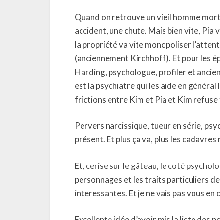
Quand on retrouve un vieil homme mort d
accident, une chute. Mais bien vite, Pia
la propriété va vite monopoliser l’atte
(anciennement Kirchhoff). Et pour les épa
Harding, psychologue, profiler et ancien
est la psychiatre qui les aide en général 
frictions entre Kim et Pia et Kim refuse 
Pervers narcissique, tueur en série, psyc
présent. Et plus ça va, plus les cadavres
Et, cerise sur le gâteau, le coté psycholo
personnages et les traits particuliers 
interessantes. Et je ne vais pas vous en 
Excellente idée d’avoir mis la liste des 