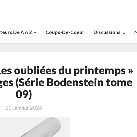
teurs De A À Z
Coups-De-Coeur
Discussions …
N
Neuhaus,
Les oubliées du printemps »
Nele
«
es (Série Bodenstein tome
Les
09)
oubliées
du
printemps
21 Janvier 2024
»
(RL2020)
704