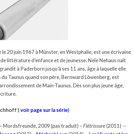
pages
(Série
Bodenstein
tome
09)
e le 20 juin 1967 à Münster, en Westphalie, est une écrivaine
de littérature d’enfance et de jeunesse. Nele Nehaus naît
grandit à Paderborn jusqu’à ses 11 ans, âge à laquelle elle
on du Taunus quand son père, Bernward Löwenberg, est
arrondissement de Main-Taunus. Dès son plus jeune âge,
criture.
rchhoff (
voir page sur la série
)
) – Mordsfreunde, 2009 (pas traduit) –
Flétrissure
(2011) –