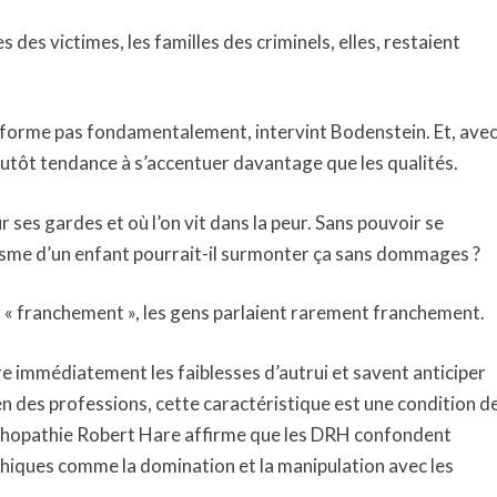
 des victimes, les familles des criminels, elles, restaient
nsforme pas fondamentalement, intervint Bodenstein. Et, ave
lutôt tendance à s’accentuer davantage que les qualités.
ses gardes et où l’on vit dans la peur. Sans pouvoir se
sme d’un enfant pourrait-il surmonter ça sans dommages ?
 « franchement », les gens parlaient rarement franchement.
 immédiatement les faiblesses d’autrui et savent anticiper
n des professions, cette caractéristique est une condition d
sychopathie Robert Hare affirme que les DRH confondent
ques comme la domination et la manipulation avec les