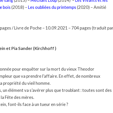
de sang
(2013) –
Méchant Loup
(2014) –
Les Vivants et les
e bois
(2018) –
Les oubliées du printemps
(2020) – Amitié
ages / Livre de Poche – 10.09.2021 – 704 pages (traduit pa
n et Pia Sander (Kirchhoff )
sionnée pour enquêter sur la mort du vieux Theodor
’ampleur que va prendre l’affaire. En effet, de nombreux
a propriété du vieil homme.
s, un élément va s’avérer plus que troublant : toutes sont des
 la Fête des mères.
in, font-ils face à un tueur en série ?