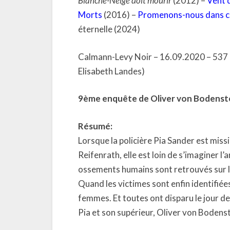
Blanche-Neige doit mourir
(2012) –
Vent 
Morts
(2016) –
Promenons-nous dans c
éternelle (2024)
Calmann-Levy Noir – 16.09.2020 – 537 p
Elisabeth Landes)
9ème enquête de Oliver von Bodenstei
Résumé:
Lorsque la policière Pia Sander est mis
Reifenrath, elle est loin de s’imaginer l
ossements humains sont retrouvés sur l
Quand les victimes sont enfin identifiée
femmes. Et toutes ont disparu le jour de
Pia et son supérieur, Oliver von Bodenste