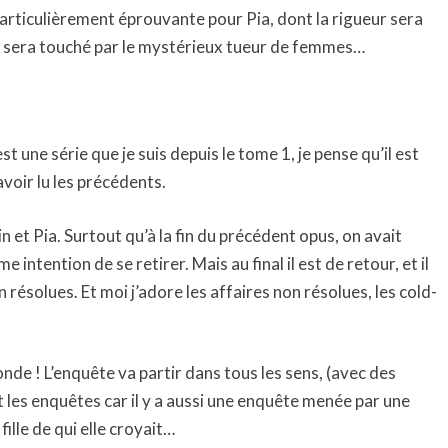
rticulièrement éprouvante pour Pia, dont la rigueur sera
me sera touché par le mystérieux tueur de femmes…
t une série que je suis depuis le tome 1, je pense qu’il est
avoir lu les précédents.
 et Pia. Surtout qu’à la fin du précédent opus, on avait
 intention de se retirer. Mais au final il est de retour, et il
n résolues. Et moi j’adore les affaires non résolues, les cold-
nde ! L’enquête va partir dans tous les sens, (avec des
t les enquêtes car il y a aussi une enquête menée par une
 fille de qui elle croyait…