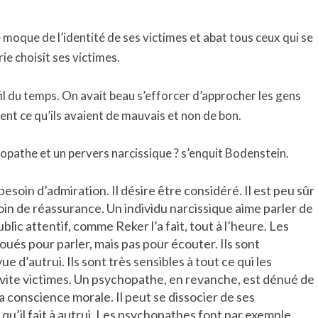
moque de l’identité de ses victimes et abat tous ceux qui se
ie choisit ses victimes.
fil du temps. On avait beau s’efforcer d’approcher les gens
ent ce qu’ils avaient de mauvais et non de bon.
hopathe et un pervers narcissique ? s’enquit Bodenstein.
esoin d’admiration. Il désire être considéré. Il est peu sûr
oin de réassurance. Un individu narcissique aime parler de
blic attentif, comme Reker l’a fait, tout à l’heure. Les
oués pour parler, mais pas pour écouter. Ils sont
e d’autrui. Ils sont très sensibles à tout ce qui les
 vite victimes. Un psychopathe, en revanche, est dénué de
conscience morale. Il peut se dissocier de ses
qu’il fait à autrui. Les psychopathes font par exemple