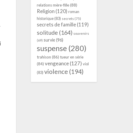
relations mère-fille
(88)
Religion
(120)
roman
historique
(83)
secrets
(75)
secrets de famille
(119)
r
solitude
(164)
souvenirs
survie
(96)
(69)
i
suspense
(280)
trahison
(86)
tueur en série
vengeance
(127)
(84)
viol
violence
(194)
(83)