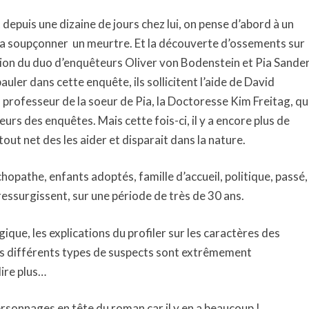
epuis une dizaine de jours chez lui, on pense d’abord à un
 va soupçonner
un meurtre. Et la découverte d’ossements sur
ntion du duo d’enquêteurs Oliver von Bodenstein et Pia Sande
uler dans cette enquête, ils sollicitent l’aide de David
 professeur de la soeur de Pia, la Doctoresse Kim Freitag, qu
leurs des enquêtes. Mais cette fois-ci, il y a encore plus de
tout net des les aider et disparait dans la nature.
hopathe, enfants adoptés, famille d’accueil, politique, passé,
 ressurgissent, sur une période de très de 30 ans.
gique, les explications du profiler sur les caractères des
des différents types de suspects sont extrêmement
dire plus…
personnages en tête du roman car il y en a beaucoup !