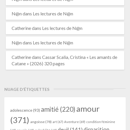
N@n
dans
Les lectures de N@n
Catherine
dans
Les lectures de N@n
N@n
dans
Les lectures de N@n
Catherine
dans
Cassar Scalia, Cristina « Les amants de
Catane » (2026) 320 pages
NUAGE D’ÉTIQUETTES
amour
amitié
(220)
adolescence
(93)
(371)
angoisse
(78)
art
(67)
Aventure
(69)
condition féminine
deuil
(141)
disparition