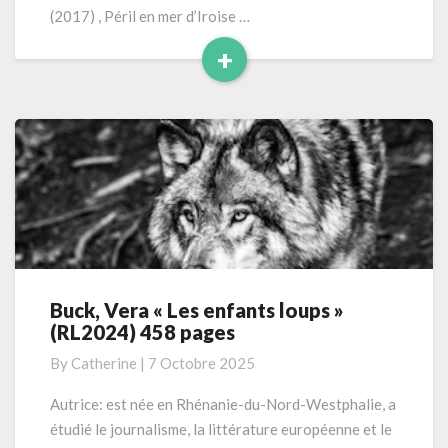
Dupin
(2017) , Péril en mer d’Iroise …
tome
+
9)
Read
More
Buck, Vera « Les enfants loups »
Buck,
(RL2024) 458 pages
Vera
« Les
By
Catherine
|
7 Octobre 2025
enfants
loups »
Autrice: est née en Rhénanie-du-Nord-Westphalie, a
(RL2024)
étudié le journalisme, la littérature européenne et le
458