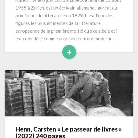
Auteur: né le 6 juin 1875 à Lübeck et mort le 12 août
Venise
1955 à Zurich, est un écrivain allemand, lauréat du
» (1912)
prix Nobel de littérature en 1929. Il est l’une des
176
figures les plus éminentes de la littérature
pages
européenne de la première moitié du xxe siècle et il
est considéré comme un grand conteur moderne …
+
Read
More
Henn, Carsten « Le passeur de livres »
Henn,
(2022) 240 pages
Carsten