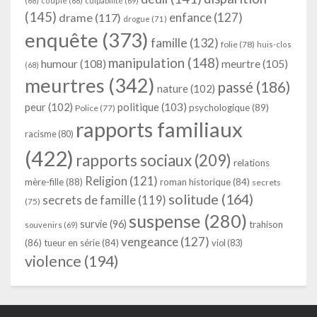
(68)
couple
(68)
culpabilité
(69)
(145)
enfance
(127)
drame
(117)
drogue
(71)
enquête
(373)
famille
(132)
folie
(78)
huis-clos
manipulation
(148)
humour
(108)
meurtre
(105)
(68)
meurtres
(342)
passé
(186)
nature
(102)
peur
(102)
politique
(103)
psychologique
(89)
Police
(77)
rapports familiaux
racisme
(80)
(422)
rapports sociaux
(209)
relations
Religion
(121)
mère-fille
(88)
roman historique
(84)
secrets
solitude
(164)
secrets de famille
(119)
(75)
suspense
(280)
survie
(96)
trahison
souvenirs
(69)
vengeance
(127)
(86)
tueur en série
(84)
viol
(83)
violence
(194)