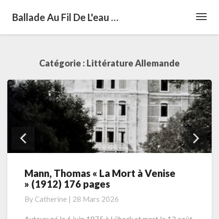
Ballade Au Fil De L'eau …
Toggl
Navig
Catégorie :
Littérature Allemande
Mann, Thomas « La Mort à Venise
Mann,
» (1912) 176 pages
Thomas
« La
By
Catherine
|
28 Mars 2026
Mort
à