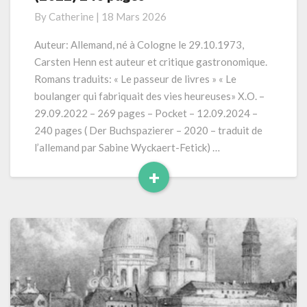
«
By
Catherine
|
18 Mars 2026
Le
passeur
Auteur: Allemand, né à Cologne le 29.10.1973,
de
Carsten Henn est auteur et critique gastronomique.
livres
Romans traduits: « Le passeur de livres » « Le
»
boulanger qui fabriquait des vies heureuses» X.O. –
(2022)
29.09.2022 – 269 pages – Pocket – 12.09.2024 –
240
pages
240 pages ( Der Buchspazierer – 2020 – traduit de
l’allemand par Sabine Wyckaert-Fetick) …
+
Read
More