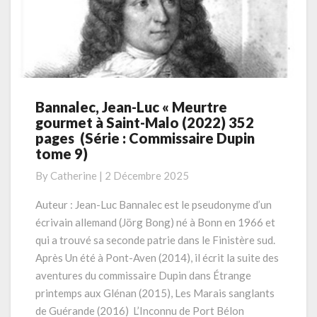
Bannalec, Jean-Luc « Meurtre
Bannalec,
gourmet à Saint-Malo (2022) 352
Jean-
pages (Série : Commissaire Dupin
Luc
tome 9)
« Meurtre
gourmet
By
Catherine
|
2 Décembre 2025
à
Saint-
Auteur : Jean-Luc Bannalec est le pseudonyme d’un
Malo
écrivain allemand (Jörg Bong) né à Bonn en 1966 et
(2022)
qui a trouvé sa seconde patrie dans le Finistère sud.
352
Après Un été à Pont-Aven (2014), il écrit la suite des
pages
aventures du commissaire Dupin dans Étrange
(Série
:
printemps aux Glénan (2015), Les Marais sanglants
Commissaire
de Guérande (2016) L’Inconnu de Port Bélon