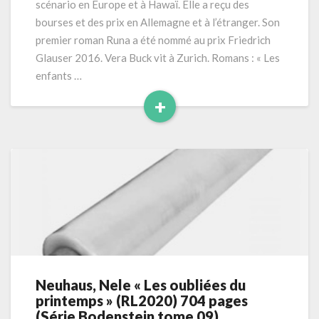
scénario en Europe et à Hawaï. Elle a reçu des
pages
bourses et des prix en Allemagne et à l’étranger. Son
premier roman Runa a été nommé au prix Friedrich
Glauser 2016. Vera Buck vit à Zurich. Romans : « Les
enfants …
+
Read
More
Neuhaus, Nele « Les oubliées du
Neuhaus,
printemps » (RL2020) 704 pages
Nele
(Série Bodenstein tome 09)
«