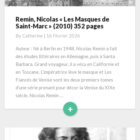
Remin, Nicolas « Les Masques de
Remin,
Saint-Marc » (2010) 352 pages
Nicolas
« Les
By
Catherine
|
16 Février 2026
Masques
de
Auteur : Né à Berlin en 1948, Nicolas Remin a fait
Saint-
des études littéraires en Allemagne, puis à Santa
Marc »
Barbara. Grand voyageur, il a vécu en Californie et
(2010)
en Toscane. L’impératrice lève le masque et Les
352
Fiancés de Venise sont les deux premiers tomes
pages
d’une série prenant pour décor la Venise du XIXe
siècle. Nicolas Remin …
+
Read
More