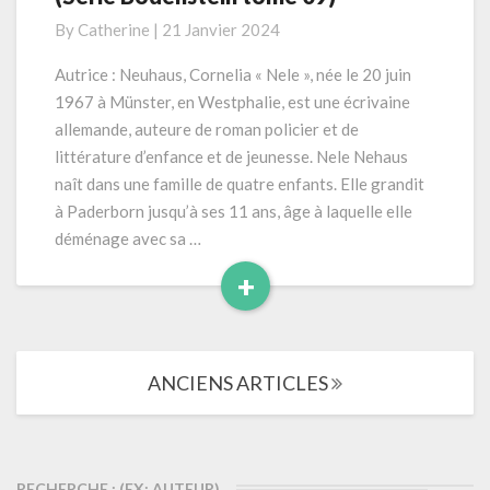
Les
By
Catherine
|
21 Janvier 2024
oubliées
du
Autrice : Neuhaus, Cornelia « Nele », née le 20 juin
printemps
1967 à Münster, en Westphalie, est une écrivaine
»
allemande, auteure de roman policier et de
(RL2020)
littérature d’enfance et de jeunesse. Nele Nehaus
704
naît dans une famille de quatre enfants. Elle grandit
pages
(Série
à Paderborn jusqu’à ses 11 ans, âge à laquelle elle
Bodenstein
déménage avec sa …
tome
+
09)
Read
More
Navigation
ANCIENS ARTICLES
dans
les
articles
RECHERCHE : (EX: AUTEUR)