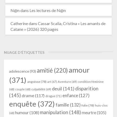
N@n
dans
Les lectures de N@n
Catherine
dans
Cassar Scalia, Cristina « Les amants de
Catane » (2026) 320 pages
NUAGE D’ÉTIQUETTES
amour
amitié
(220)
adolescence
(93)
(371)
angoisse
(78)
art
(67)
Aventure
(69)
condition féminine
deuil
(141)
disparition
(68)
couple
(68)
culpabilité
(69)
(145)
enfance
(127)
drame
(117)
drogue
(71)
enquête
(372)
famille
(132)
folie
(78)
huis-clos
manipulation
(148)
humour
(108)
meurtre
(105)
(68)