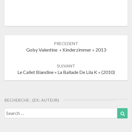
Navigation
PRECEDENT
dans
Goby Valentine » Kinderzimmer » 2013
les
articles
SUIVANT
Le Callet Blandine « La Ballade De Lila K » (2010)
RECHERCHE : (EX: AUTEUR)
Search
Sea
for: