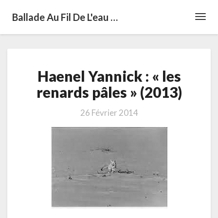
Ballade Au Fil De L'eau …
Toggl
Navig
Haenel
Haenel Yannick : « les
Yannick
:
renards pâles » (2013)
« les
renards
26 Février 2014
pâles »
(2013)