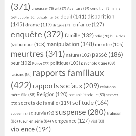
(371)
angoisse
(78)
art
(67)
Aventure
(69)
condition féminine
deuil
(141)
disparition
(68)
couple
(68)
culpabilité
(69)
(145)
enfance
(127)
drame
(117)
drogue
(71)
enquête
(372)
famille
(132)
folie
(78)
huis-clos
manipulation
(148)
humour
(108)
meurtre
(105)
(68)
meurtres
(341)
passé
(186)
nature
(102)
peur
(102)
politique
(103)
psychologique
(89)
Police
(77)
rapports familiaux
racisme
(80)
(422)
rapports sociaux
(209)
relations
Religion
(120)
mère-fille
(88)
roman historique
(83)
secrets
solitude
(164)
secrets de famille
(119)
(75)
suspense
(280)
survie
(96)
trahison
souvenirs
(69)
vengeance
(127)
(86)
tueur en série
(84)
viol
(83)
violence
(194)