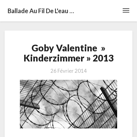
Ballade Au Fil De L'eau …
Toggl
Navig
Goby
Goby Valentine »
Valentine
»
Kinderzimmer » 2013
Kinderzimmer »
2013
26 Février 2014