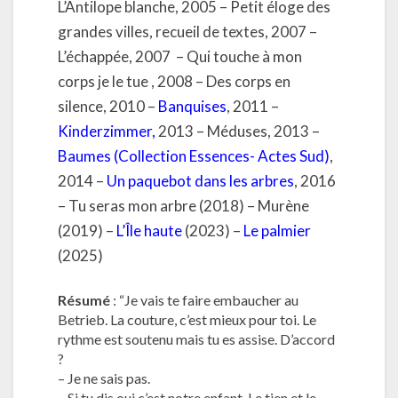
L’Antilope blanche, 2005 – Petit éloge des
grandes villes, recueil de textes, 2007 –
L’échappée, 2007 – Qui touche à mon
corps je le tue , 2008 – Des corps en
silence, 2010 –
Banquises
, 2011 –
Kinderzimmer
,
2013 – Méduses, 2013 –
Baumes
(
Collection Essences- Actes Sud
)
,
2014 –
Un paquebot dans les arbres
, 2016
– Tu seras mon arbre (2018) – Murène
(2019) –
L’Île haute
(2023) –
Le palmier
(2025)
Résumé
: “Je vais te faire embaucher au
Betrieb. La couture, c’est mieux pour toi. Le
rythme est soutenu mais tu es assise. D’accord
?
– Je ne sais pas.
– Si tu dis oui c’est notre enfant. Le tien et le