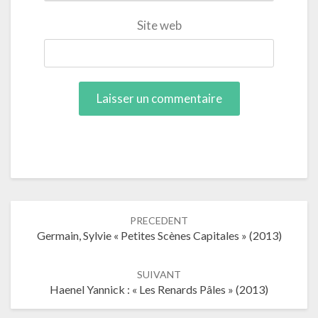
Site web
Navigation
PRECEDENT
dans
Germain, Sylvie « Petites Scènes Capitales » (2013)
les
articles
SUIVANT
Haenel Yannick : « Les Renards Pâles » (2013)