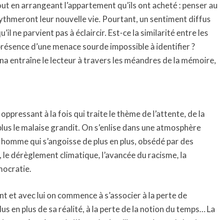
 tout en arrangeant l’appartement qu’ils ont acheté : penser au
 rythmeront leur nouvelle vie. Pourtant, un sentiment diffus
l ne parvient pas à éclaircir. Est-ce la similarité entre les
présence d’une menace sourde impossible à identifier ?
a entraîne le lecteur à travers les méandres de la mémoire,
oppressant à la fois qui traite le thème de l’attente, de la
plus le malaise grandit. On s’enlise dans une atmosphère
homme qui s’angoisse de plus en plus, obsédé par des
 le dérèglement climatique, l’avancée du racisme, la
mocratie.
t et avec lui on commence à s’associer à la perte de
lus en plus de sa réalité, à la perte de la notion du temps… La