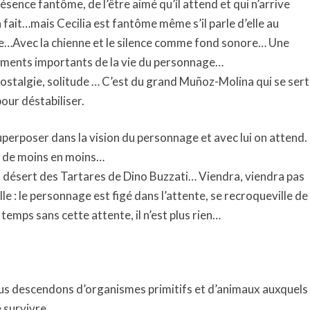
sence fantôme, de l’être aimé qu’il attend et qui n’arrive
ia fait…mais Cecilia est fantôme même s’il parle d’elle au
nte…Avec la chienne et le silence comme fond sonore… Une
léments importants de la vie du personnage…
nostalgie, solitude … C’est du grand Muñoz-Molina qui se sert
our déstabiliser.
perposer dans la vision du personnage et avec lui on attend.
ds de moins en moins…
du désert des Tartares de Dino Buzzati… Viendra, viendra pas
le : le personnage est figé dans l’attente, se recroqueville de
temps sans cette attente, il n’est plus rien…
Nous descendons d’organismes primitifs et d’animaux auxquels
 survivre.