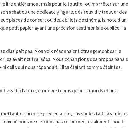
r le lire entièrement mais pour le toucher ou m’arrêter sur une
e son achat ou une dédicace y figure, désireux d’y trouver des
deux places de concert ou deux billets de cinéma, la note d’un
ue petit papier ayant une précision testimoniale oubliée : la
 se dissipait pas. Nos voix résonnaient étrangement car le
iser les avait neutralisées. Nous échangions des propos banals
x ni celle qui nous répondait. Elles étaient comme éteintes,
infligeait à l’autre, en même temps qu’un remords et une
ettant de tirer de précieuses leçons sur les faits à venir, le
 lieux où nous ne devrions pas retourner, les aliments nocifs