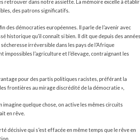
les retrouver dans notre assiette. La mémoire excelle à établir
les, des patrons significatifs.
fin des démocraties européennes. Il parle de l’avenir avec
 historique qu’il connaît si bien. Il dit que depuis des année
écheresse irréversible dans les pays de l’Afrique
t impossibles l’agriculture et l’élevage, contraignant les
ntage pour des partis politiques racistes, préférant la
es frontières au mirage discrédité de la démocratie »,
’on imagine quelque chose, on active les mêmes circuits
ait en rêve.
arté décisive qui s’est effacée en même temps que le rêve en
tion.