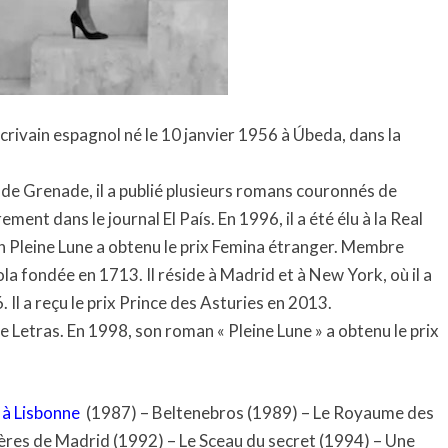
crivain espagnol né le 10 janvier 1956 à Úbeda, dans la
ité de Grenade, il a publié plusieurs romans couronnés de
ement dans le journal El País. En 1996, il a été élu à la Real
 Pleine Lune a obtenu le prix Femina étranger. Membre
a fondée en 1713. Il réside à Madrid et à New York, où il a
. Il a reçu le prix Prince des Asturies en 2013.
de Letras. En 1998, son roman « Pleine Lune » a obtenu le prix
 à Lisbonne
(1987) – Beltenebros (1989) – Le Royaume des
stères de Madrid (1992) – Le Sceau du secret (1994) – Une