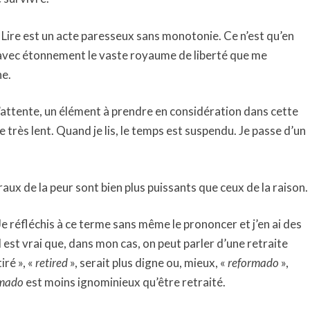
. Lire est un acte paresseux sans monotonie. Ce n’est qu’en
t avec étonnement le vaste royaume de liberté que me
ne.
l’attente, un élément à prendre en considération dans cette
e très lent. Quand je lis, le temps est suspendu. Je passe d’un
ux de la peur sont bien plus puissants que ceux de la raison.
 Je réfléchis à ce terme sans même le prononcer et j’en ai des
 Il est vrai que, dans mon cas, on peut parler d’une retraite
iré », «
retired
», serait plus digne ou, mieux, «
reformado
»,
rmado
est moins ignominieux qu’être retraité.