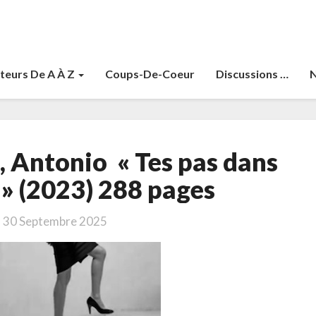
teurs De A À Z
Coups-De-Coeur
Discussions …
N
Muñoz
 Antonio « Tes pas dans
Molina,
Antonio
r » (2023) 288 pages
« Tes
pas
30 Septembre 2025
dans
l’escalier »
(2023)
288
pages