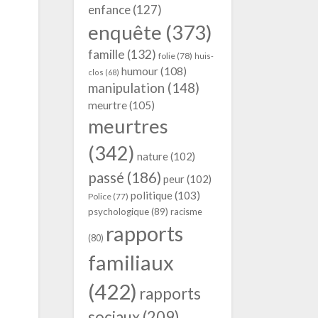
enfance
(127)
enquête
(373)
famille
(132)
folie
(78)
huis-
humour
(108)
clos
(68)
manipulation
(148)
meurtre
(105)
meurtres
(342)
nature
(102)
passé
(186)
peur
(102)
politique
(103)
Police
(77)
psychologique
(89)
racisme
rapports
(80)
familiaux
(422)
rapports
sociaux
(209)