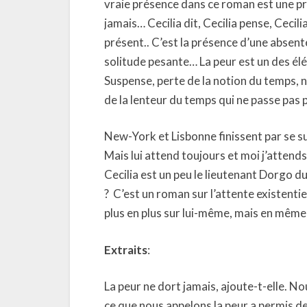
vraie présence dans ce roman est une pré
jamais… Cecilia dit, Cecilia pense, Cecil
présent.. C’est la présence d’une abse
solitude pesante… La peur est un des é
Suspense, perte de la notion du temps, 
de la lenteur du temps qui ne passe pas p
New-York et Lisbonne finissent par se su
Mais lui attend toujours et moi j’atten
Cecilia est un peu le lieutenant Dorgo 
?
C’est un roman sur l’attente existentiel
plus en plus sur lui-même, mais en même 
Extraits
:
La peur ne dort jamais, ajoute-t-elle. 
ce que nous appelons la peur a permis de