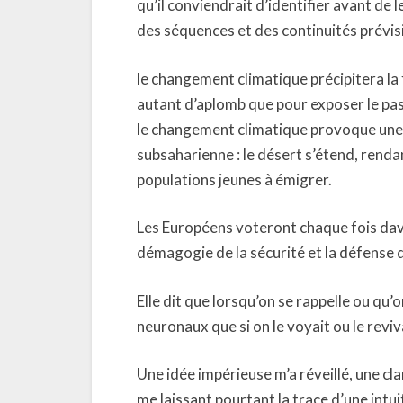
qu’il conviendrait d’identifier avant de 
des séquences et des continuités prévisib
le changement climatique précipitera la 
autant d’aplomb que pour exposer le passé
le changement climatique provoque une s
subsaharienne : le désert s’étend, rendan
populations jeunes à émigrer.
Les Européens voteront chaque fois dava
démagogie de la sécurité et la défense d
Elle dit que lorsqu’on se rappelle ou qu
neuronaux que si on le voyait ou le reviv
Une idée impérieuse m’a réveillé, une cl
me laissant pourtant la trace d’une intui