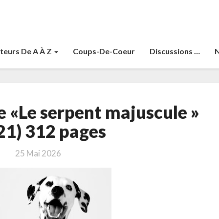
teurs De A À Z
Coups-De-Coeur
Discussions …
N
Lemaitre,
e «Le serpent majuscule »
Pierre
«Le
21) 312 pages
serpent
majuscule
25 Mai 2026
»
(2021)
312
pages