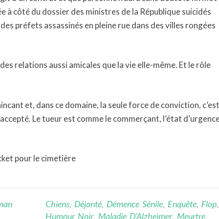
sée à côté du dossier des ministres de la République suicidés
es préfets assassinés en pleine rue dans des villes rongées
 des relations aussi amicales que la vie elle-même. Et le rôle
ncant et, dans ce domaine, la seule force de conviction, c’es
 l’a accepté. Le tueur est comme le commerçant, l’état d’urgenc
icket pour le cimetière
man
Chiens
,
Déjanté
,
Démence Sénile
,
Enquête
,
Flop
,
Humour Noir
,
Maladie D'Alzheimer
,
Meurtre
,