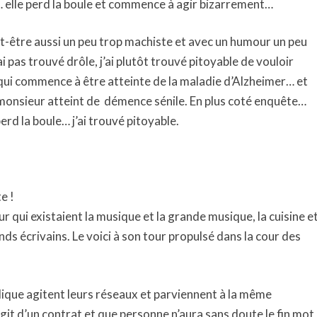
 … elle perd la boule et commence à agir bizarrement…
t-être aussi un peu trop machiste et avec un humour un peu
n’ai pas trouvé drôle, j’ai plutôt trouvé pitoyable de vouloir
 qui commence à être atteinte de la maladie d’Alzheimer… et
 monsieur atteint de
démence sénile. En plus coté enquête…
erd la boule… j’ai trouvé pitoyable.
e !
our qui existaient la musique et la grande musique, la cuisine e
ands écrivains. Le voici à son tour propulsé dans la cour des
blique agitent leurs réseaux et parviennent à la même
’agit d’un contrat et que personne n’aura sans doute le fin mot