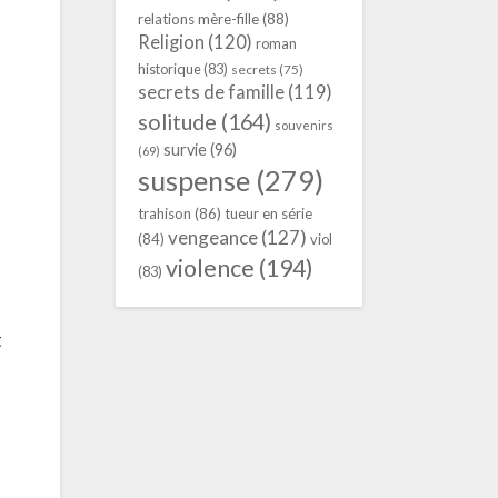
relations mère-fille
(88)
Religion
(120)
roman
historique
(83)
secrets
(75)
secrets de famille
(119)
solitude
(164)
souvenirs
survie
(96)
(69)
suspense
(279)
trahison
(86)
tueur en série
vengeance
(127)
(84)
viol
violence
(194)
(83)
t