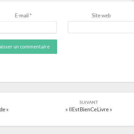
E-mail
*
Site web
SUIVANT
de »
« IlEstBienCeLivre »