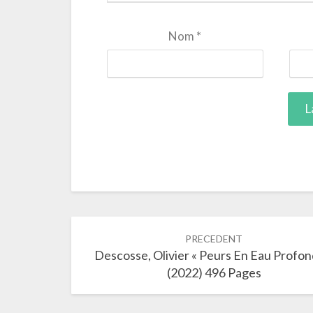
Nom
*
Navigation
PRECEDENT
dans
Descosse, Olivier « Peurs En Eau Profon
les
(2022) 496 Pages
articles