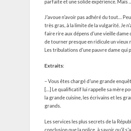
parfaite et une solide expérience. Mais
J’avoue n’avoir pas adhéré du tout… Peu
très gras, à la limite de la vulgarité. Je 
faire rire aux dépens d’une vieille dame
de tourner presque en ridicule un vieux
Les tribulations d’une pauvre dame qui p
Extraits
:
– Vous êtes chargé d’une grande enquêt
[…] Le qualificatif lui rappelle sa mère p
la grande cuisine, les écrivains et les gr
grands.
Les services les plus secrets de la Répu
conclusion que la police, à savoir qu’il s