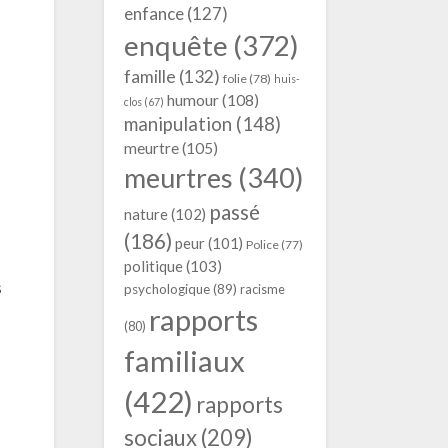
enfance
(127)
enquête
(372)
famille
(132)
folie
(78)
huis-
humour
(108)
clos
(67)
manipulation
(148)
meurtre
(105)
meurtres
(340)
passé
nature
(102)
(186)
peur
(101)
Police
(77)
politique
(103)
s
psychologique
(89)
racisme
rapports
(80)
familiaux
(422)
rapports
sociaux
(209)