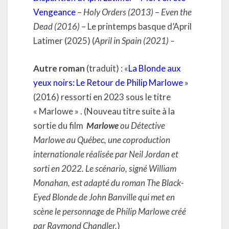
Vengeance
–
Holy Orders (2013)
–
Even the
Dead (2016)
– Le printemps basque d’April
Latimer (2025) (
April in Spain (2021) –
Autre roman
(traduit) : «
La Blonde aux
yeux noirs: Le Retour de Philip Marlowe
»
(2016) ressorti en 2023 sous le titre
« Marlowe » . (Nouveau titre suite à la
sortie du film
Marlowe
ou Détective
Marlowe au Québec, une coproduction
internationale réalisée par Neil Jordan et
sorti en 2022
. Le scénario, signé William
Monahan, est adapté du roman The Black-
Eyed Blonde de John Banville qui met en
scène le personnage de Philip Marlowe créé
par Raymond Chandler.
)