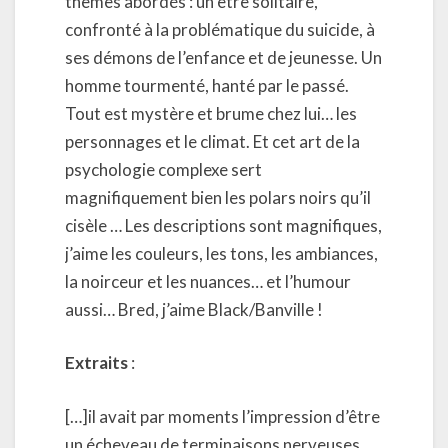
thèmes abordés : un être solitaire,
confronté à la problématique du suicide, à
ses démons de l’enfance et de jeunesse. Un
homme tourmenté, hanté par le passé.
Tout est mystère et brume chez lui… les
personnages et le climat. Et cet art de la
psychologie complexe sert
magnifiquement bien les polars noirs qu’il
cisèle … Les descriptions sont magnifiques,
j’aime les couleurs, les tons, les ambiances,
la noirceur et les nuances… et l’humour
aussi… Bred, j’aime Black/Banville !
Extraits
:
[…]il avait par moments l’impression d’être
un écheveau de terminaisons nerveuses