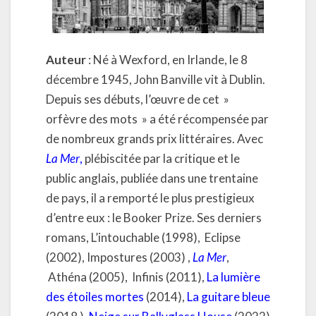
Auteur
: Né à Wexford, en Irlande, le 8
décembre 1945, John Banville vit à Dublin.
Depuis ses débuts, l’œuvre de cet »
orfèvre des mots » a été récompensée par
de nombreux grands prix littéraires. Avec
La Mer
,
plébiscitée par la critique et le
public anglais, publiée dans une trentaine
de pays, il a remporté le plus prestigieux
d’entre eux : le Booker Prize. Ses derniers
romans, L’intouchable (1998), Eclipse
(2002), Impostures (2003) ,
La Mer
,
Athéna (2005), Infinis (2011),
La lumière
des étoiles mortes
(2014),
La guitare bleue