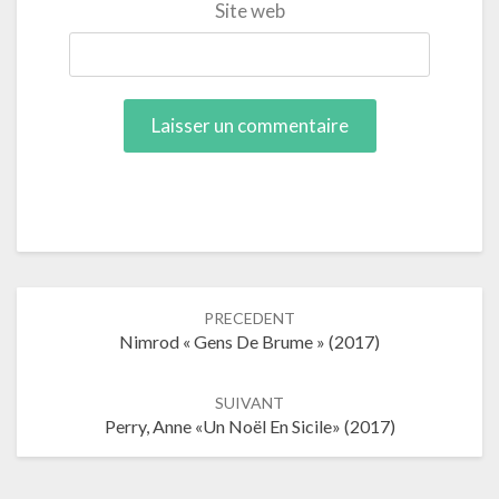
Site web
Navigation
PRECEDENT
dans
Nimrod « Gens De Brume » (2017)
les
articles
SUIVANT
Perry, Anne «Un Noël En Sicile» (2017)