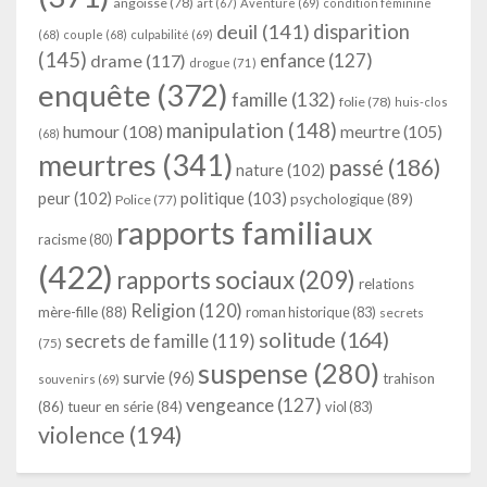
angoisse
(78)
art
(67)
Aventure
(69)
condition féminine
deuil
(141)
disparition
(68)
couple
(68)
culpabilité
(69)
(145)
enfance
(127)
drame
(117)
drogue
(71)
enquête
(372)
famille
(132)
folie
(78)
huis-clos
manipulation
(148)
humour
(108)
meurtre
(105)
(68)
meurtres
(341)
passé
(186)
nature
(102)
peur
(102)
politique
(103)
psychologique
(89)
Police
(77)
rapports familiaux
racisme
(80)
(422)
rapports sociaux
(209)
relations
Religion
(120)
mère-fille
(88)
roman historique
(83)
secrets
solitude
(164)
secrets de famille
(119)
(75)
suspense
(280)
survie
(96)
trahison
souvenirs
(69)
vengeance
(127)
(86)
tueur en série
(84)
viol
(83)
violence
(194)