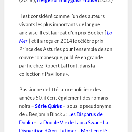
(2018 ),
Neige sur Ballyglass House
(2022)
Il est considéré comme l’un des auteurs
vivants les plus importants de langue
anglaise. Il est lauréat d’un prix Booker [
La
Mer
,
] et il a reçu en 2014 le célèbre prix
Prince des Asturies pour l’ensemble de son
œuvre romanesque, publiée en grande
partie chez Robert Laffont, dans la
collection « Pavillons ».
Passionné de littérature policière des
années 50, il écrit également des romans
noirs –
Série
Quirke
– sous le pseudonyme
de « Benjamin Black » :
Les Disparus de
Dublin
–
La Double Vie de Laura Swan
–
La
Disparition d’April Latimer
–
Mort en été
–