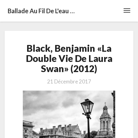
Ballade Au Fil De L'eau …
Toggl
Navig
Black,
Black, Benjamin «La
Benjamin
«La
Double Vie De Laura
Double
Swan» (2012)
Vie
De
Laura
21 Décembre 2017
Swan»
(2012)