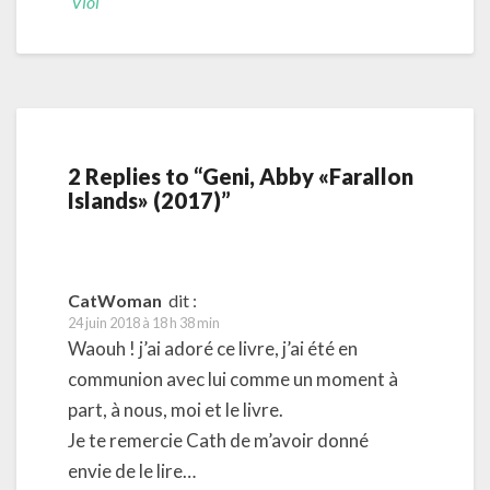
Viol
2 Replies to “Geni, Abby «Farallon
Islands» (2017)”
CatWoman
dit :
24 juin 2018 à 18 h 38 min
Waouh ! j’ai adoré ce livre, j’ai été en
communion avec lui comme un moment à
part, à nous, moi et le livre.
Je te remercie Cath de m’avoir donné
envie de le lire…