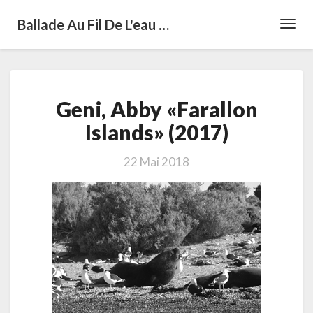
Ballade Au Fil De L'eau …
Toggl
Navig
Geni,
Geni, Abby «Farallon
Abby
«Farallon
Islands» (2017)
Islands»
(2017)
22 Mai 2018