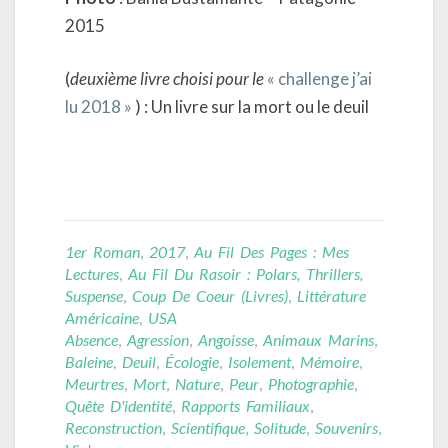
2015
(
deuxième livre choisi pour le
« challenge j’ai
lu 2018 »
) : Un livre sur la mort ou le deuil
1er Roman
,
2017
,
Au Fil Des Pages : Mes
Lectures
,
Au Fil Du Rasoir : Polars, Thrillers,
Suspense
,
Coup De Coeur (livres)
,
Littérature
Américaine
,
USA
Absence
,
Agression
,
Angoisse
,
Animaux Marins
,
Baleine
,
Deuil
,
Écologie
,
Isolement
,
Mémoire
,
Meurtres
,
Mort
,
Nature
,
Peur
,
Photographie
,
Quête D'identité
,
Rapports Familiaux
,
Reconstruction
,
Scientifique
,
Solitude
,
Souvenirs
,