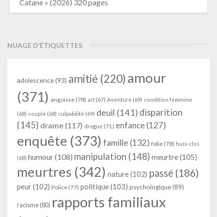
Catane » (2026) 320 pages
NUAGE D’ÉTIQUETTES
amour
amitié
(220)
adolescence
(93)
(371)
angoisse
(78)
art
(67)
Aventure
(69)
condition féminine
deuil
(141)
disparition
(68)
couple
(68)
culpabilité
(69)
(145)
enfance
(127)
drame
(117)
drogue
(71)
enquête
(373)
famille
(132)
folie
(78)
huis-clos
manipulation
(148)
humour
(108)
meurtre
(105)
(68)
meurtres
(342)
passé
(186)
nature
(102)
peur
(102)
politique
(103)
psychologique
(89)
Police
(77)
rapports familiaux
racisme
(80)