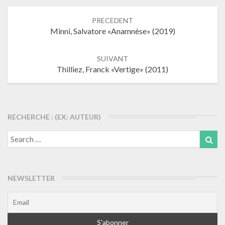
Navigation
PRECEDENT
dans
Minni, Salvatore «Anamnèse» (2019)
les
articles
SUIVANT
Thilliez, Franck «Vertige» (2011)
RECHERCHE : (EX: AUTEUR)
Search
Sea
for:
NEWSLETTER