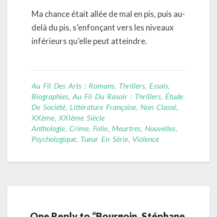
Ma chance était allée de mal en pis, puis au-
delà du pis, s’enfonçant vers les niveaux
inférieurs qu’elle peut atteindre.
Au Fil Des Arts : Romans, Thrillers, Essais,
Biographies
,
Au Fil Du Rasoir : Thrillers
,
Étude
De Société
,
Littérature Française
,
Non Classé
,
XXème
,
XXIème Siècle
Anthologie
,
Crime
,
Folie
,
Meurtres
,
Nouvelles
,
Psychologique
,
Tueur En Série
,
Violence
One Reply to “Bourgoin, Stéphane