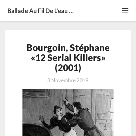
Ballade Au Fil De L'eau …
Toggl
Navig
Bourgoin,
Bourgoin, Stéphane
Stéphane
«12
«12 Serial Killers»
Serial
(2001)
Killers»
(2001)
3 Novembre 2019