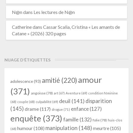
N@n
dans
Les lectures de N@n
Catherine
dans
Cassar Scalia, Cristina « Les amants de
Catane » (2026) 320 pages
NUAGE D’ÉTIQUETTES
amour
amitié
(220)
adolescence
(93)
(371)
angoisse
(78)
art
(67)
Aventure
(69)
condition féminine
deuil
(141)
disparition
(68)
couple
(68)
culpabilité
(69)
(145)
enfance
(127)
drame
(117)
drogue
(71)
enquête
(373)
famille
(132)
folie
(78)
huis-clos
manipulation
(148)
humour
(108)
meurtre
(105)
(68)