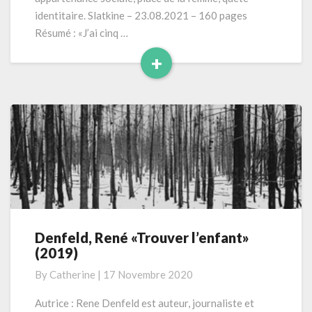
identitaire. Slatkine – 23.08.2021 – 160 pages
Résumé : «J’ai cinq …
+
Read
More
Denfeld, René «Trouver l’enfant»
Denfeld,
(2019)
René
«Trouver
By
Catherine
|
17 Novembre 2020
l’enfant»
(2019)
Autrice : Rene Denfeld est auteur, journaliste et