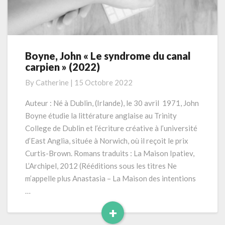
Boyne, John « Le syndrome du canal
Boyne,
carpien » (2022)
John
«
By
Catherine
|
15 Octobre 2022
Le
syndrome
Auteur : Né à Dublin, (Irlande), le 30 avril 1971, John
du
Boyne étudie la littérature anglaise au Trinity
canal
College de Dublin et l’écriture créative à l’université
carpien
d’East Anglia, située à Norwich, où il reçoit le prix
»
Curtis-Brown. Romans traduits : La Maison Ipatiev,
(2022)
L’Archipel, 2012 (Rééditions sous les titres Ne
m’appelle plus Anastasia – La Maison des intentions
…
+
Read