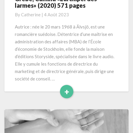
larmes» (2020) 571 pages
Camilla
«L’archipel
By
Catherine
|
4 Août 2023
des
larmes»
Autrice : née le 20 mars 1968 à Älvsjö, est une
(2020)
romancière suédoise. Détentrice d’une maîtrise en
571
administration des affaires (MBA) de l’École
pages
d’économie de Stockholm, elle fonde la maison
d’éditions Storyside, spécialisée dans le livre audio.
Elle y cumule les fonctions de directrice du
marketing et de directrice générale, puis dirige une
société de conseil. …
+
Read
More