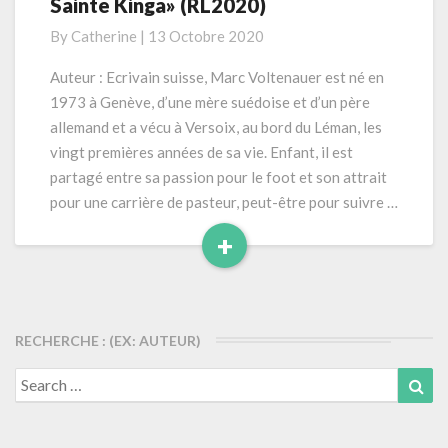
Sainte Kinga» (RL2020)
Marc
«Les
By
Catherine
|
13 Octobre 2020
protégés
de
Auteur : Ecrivain suisse, Marc Voltenauer est né en
Sainte
1973 à Genève, d’une mère suédoise et d’un père
Kinga»
allemand et a vécu à Versoix, au bord du Léman, les
(RL2020)
vingt premières années de sa vie. Enfant, il est
partagé entre sa passion pour le foot et son attrait
pour une carrière de pasteur, peut-être pour suivre …
+
Read
More
RECHERCHE : (EX: AUTEUR)
Search
Sea
for: