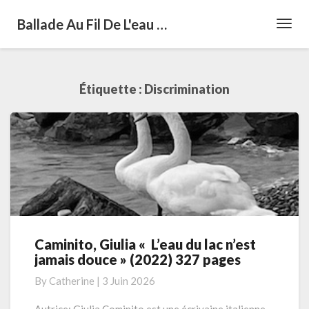
Ballade Au Fil De L'eau …
Toggl
Navig
Étiquette :
Discrimination
Caminito, Giulia « L’eau du lac n’est
Caminito,
jamais douce » (2022) 327 pages
Giulia
«
By
Catherine
|
3 Juin 2026
L’eau
du