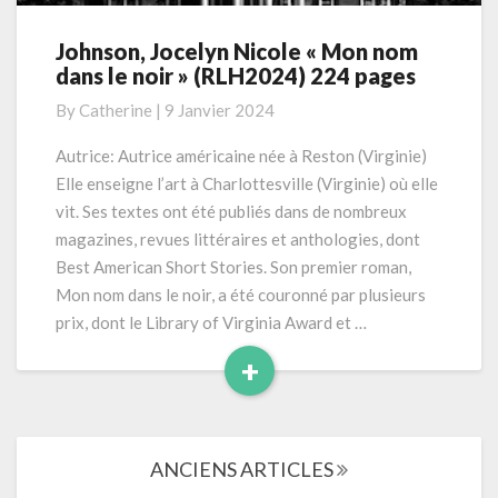
Johnson, Jocelyn Nicole « Mon nom
Johnson,
dans le noir » (RLH2024) 224 pages
Jocelyn
Nicole
By
Catherine
|
9 Janvier 2024
« Mon
nom
Autrice: Autrice américaine née à Reston (Virginie)
dans
Elle enseigne l’art à Charlottesville (Virginie) où elle
le
vit. Ses textes ont été publiés dans de nombreux
noir »
magazines, revues littéraires et anthologies, dont
(RLH2024)
Best American Short Stories. Son premier roman,
224
pages
Mon nom dans le noir, a été couronné par plusieurs
prix, dont le Library of Virginia Award et …
+
Read
More
Navigation
ANCIENS ARTICLES
dans
les