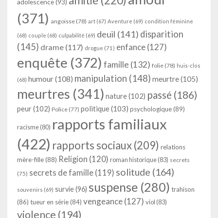
amitié
(220)
adolescence
(93)
(371)
angoisse
(78)
art
(67)
Aventure
(69)
condition féminine
deuil
(141)
disparition
(68)
couple
(68)
culpabilité
(69)
(145)
enfance
(127)
drame
(117)
drogue
(71)
enquête
(372)
famille
(132)
folie
(78)
huis-clos
manipulation
(148)
humour
(108)
meurtre
(105)
(68)
meurtres
(341)
passé
(186)
nature
(102)
peur
(102)
politique
(103)
psychologique
(89)
Police
(77)
rapports familiaux
racisme
(80)
(422)
rapports sociaux
(209)
relations
Religion
(120)
mère-fille
(88)
roman historique
(83)
secrets
solitude
(164)
secrets de famille
(119)
(75)
suspense
(280)
survie
(96)
trahison
souvenirs
(69)
vengeance
(127)
(86)
tueur en série
(84)
viol
(83)
violence
(194)