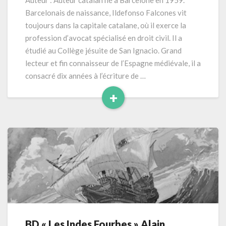
Auteur : Auteur catalan né à Barcelone en 1959.
liberté »
Barcelonais de naissance, Ildefonso Falcones vit
(2025)
toujours dans la capitale catalane, où il exerce la
576
profession d’avocat spécialisé en droit civil. Il a
pages
étudié au Collège jésuite de San Ignacio. Grand
lecteur et fin connaisseur de l’Espagne médiévale, il a
consacré dix années à l’écriture de …
+
Read
More
BD « Les Indes Fourbes » Alain
BD