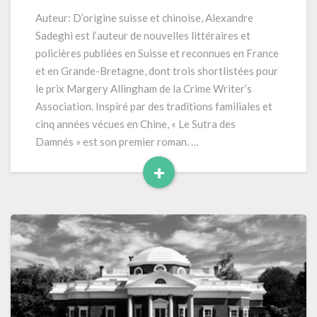
des
Auteur: D’origine suisse et chinoise, Alexandre
Damnés »
Sadeghi est l’auteur de nouvelles littéraires et
(RLE2024)
policières publiées en Suisse et reconnues en France
–
et en Grande-Bretagne, dont trois shortlistées pour
434
le prix Margery Allingham de la Crime Writer’s
pages
Association. Inspiré par des traditions familiales et
cinq années vécues en Chine, « Le Sutra des
Damnés » est son premier roman. …
+
Read
More