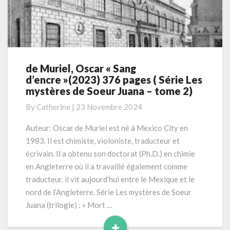
de Muriel, Oscar « Sang
de
d’encre »(2023) 376 pages ( Série Les
Muriel,
mystères de Soeur Juana – tome 2)
Oscar
« Sang
By
Catherine
|
23 Novembre 2024
d’encre »(2023)
376
Auteur: Oscar de Muriel est né à Mexico City en
pages
1983. Il est chimiste, violoniste, traducteur et
(
écrivain. Il a obtenu son doctorat (Ph.D.) en chimie
Série
en Angleterre où il a travaillé également comme
Les
traducteur. il vit aujourd’hui entre le Mexique et le
mystères
de
nord de l’Angleterre. Série Les mystères de Soeur
Soeur
Juana (trilogie) : « Mort …
Juana
+
–