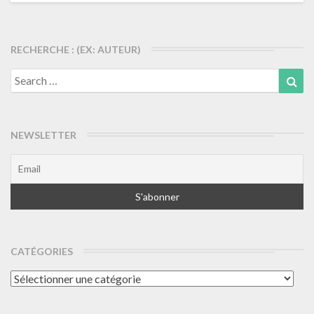
articles
RECHERCHE : (EX: AUTEUR)
Search
Sea
for:
NEWSLETTER
CATÉGORIES
Catégories