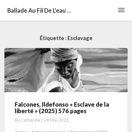
Ballade Au Fil De L'eau …
Toggl
Navig
Étiquette :
Esclavage
Falcones, Ildefonso « Esclave de la
Falcones,
liberté » (2025) 576 pages
Ildefonso
« Esclave
By
Catherine
|
24 Mai 2025
de
la