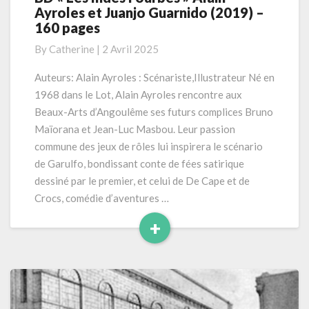
Ayroles et Juanjo Guarnido (2019) –
« Les
160 pages
Indes
Fourbes »
By
Catherine
|
2 Avril 2025
Alain
Ayroles
Auteurs: Alain Ayroles : Scénariste,Illustrateur Né en
et
1968 dans le Lot, Alain Ayroles rencontre aux
Juanjo
Beaux-Arts d’Angoulême ses futurs complices Bruno
Guarnido
Maïorana et Jean-Luc Masbou. Leur passion
(2019)
commune des jeux de rôles lui inspirera le scénario
–
160
de Garulfo, bondissant conte de fées satirique
pages
dessiné par le premier, et celui de De Cape et de
Crocs, comédie d’aventures …
+
Read
More