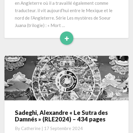
en Angleterre où il a travaillé également comme
Série
traducteur. il vit aujourd’hui entre le Mexique et le
Les
mystères
nord de l’Angleterre. Série Les mystères de Soeur
de
Juana (trilogie) : « Mort …
Soeur
+
Juana
Read
–
tome
More
1)
Sadeghi, Alexandre « Le Sutra des
Sadeghi,
Damnés » (RLE2024) – 434 pages
Alexandre
« Le
By
Catherine
|
17 Septembre 2024
Sutra