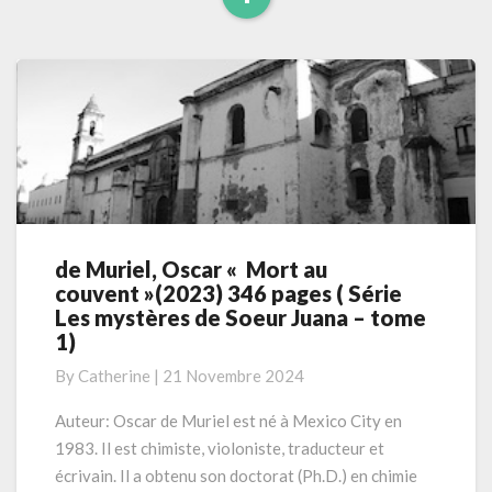
Read
tome
2)
More
de Muriel, Oscar « Mort au
de
couvent »(2023) 346 pages ( Série
Muriel,
Les mystères de Soeur Juana – tome
Oscar
1)
«
Mort
By
Catherine
|
21 Novembre 2024
au
couvent »(2023)
Auteur: Oscar de Muriel est né à Mexico City en
346
1983. Il est chimiste, violoniste, traducteur et
pages
écrivain. Il a obtenu son doctorat (Ph.D.) en chimie
(