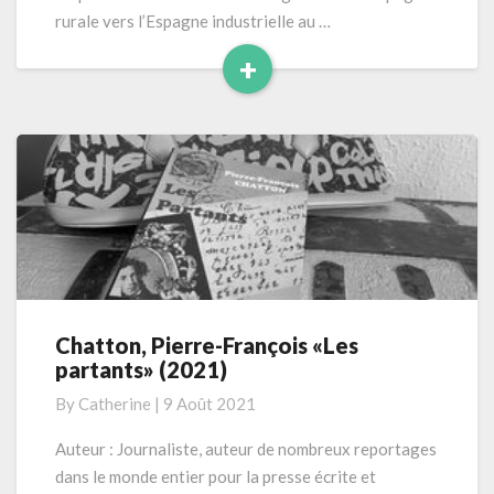
padre»
rurale vers l’Espagne industrielle au …
(2021)
+
Read
More
Chatton, Pierre-François «Les
Chatton,
partants» (2021)
Pierre-
François
By
Catherine
|
9 Août 2021
«Les
partants»
Auteur : Journaliste, auteur de nombreux reportages
(2021)
dans le monde entier pour la presse écrite et