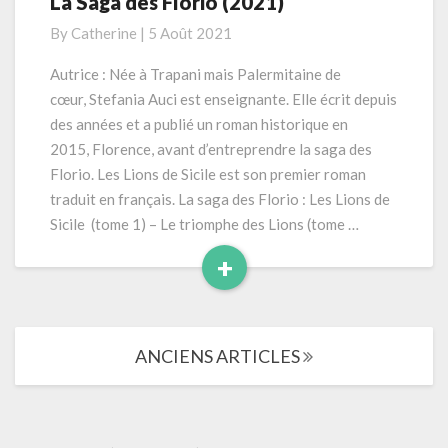
La Saga des Florio (2021)
Stefania
«
By
Catherine
|
5 Août 2021
Les
lions
Autrice : Née à Trapani mais Palermitaine de
de
cœur, Stefania Auci est enseignante. Elle écrit depuis
Sicile
des années et a publié un roman historique en
»
2015, Florence, avant d’entreprendre la saga des
–
Florio. Les Lions de Sicile est son premier roman
La
Saga
traduit en français. La saga des Florio : Les Lions de
des
Sicile (tome 1) – Le triomphe des Lions (tome …
Florio
+
(2021)
Read
More
Navigation
ANCIENS ARTICLES
dans
les
articles