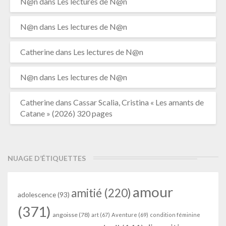
N@n
dans
Les lectures de N@n
N@n
dans
Les lectures de N@n
Catherine
dans
Les lectures de N@n
N@n
dans
Les lectures de N@n
Catherine
dans
Cassar Scalia, Cristina « Les amants de
Catane » (2026) 320 pages
NUAGE D’ÉTIQUETTES
amour
amitié
(220)
adolescence
(93)
(371)
angoisse
(78)
art
(67)
Aventure
(69)
condition féminine