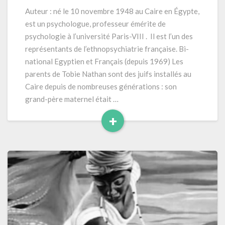
belles
Auteur : né le 10 novembre 1948 au Caire en Égypte,
personnes »
est un psychologue, professeur émérite de
(RL2020)
psychologie à l’université Paris-VIII . Il est l’un des
384
représentants de l’ethnopsychiatrie française. Bi-
pages
national Egyptien et Français (depuis 1969) Les
parents de Tobie Nathan sont des juifs installés au
Caire depuis de nombreuses générations : son
grand-père maternel était …
+
Read
More