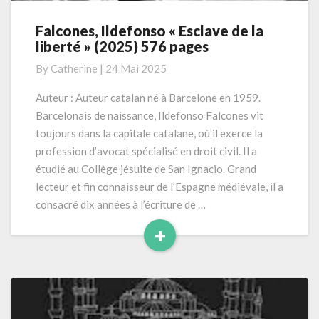
Falcones, Ildefonso « Esclave de la
Falcones,
liberté » (2025) 576 pages
Ildefonso
« Esclave
By
Catherine
|
24 Mai 2025
de
la
Auteur : Auteur catalan né à Barcelone en 1959.
liberté »
Barcelonais de naissance, Ildefonso Falcones vit
(2025)
toujours dans la capitale catalane, où il exerce la
576
profession d’avocat spécialisé en droit civil. Il a
pages
étudié au Collège jésuite de San Ignacio. Grand
lecteur et fin connaisseur de l’Espagne médiévale, il a
consacré dix années à l’écriture de …
+
Read
More