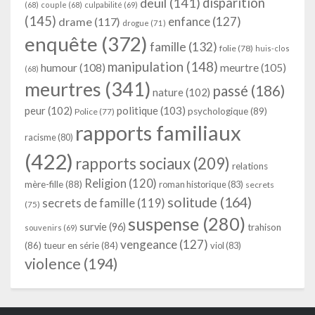
deuil
(141)
disparition
(68)
couple
(68)
culpabilité
(69)
(145)
enfance
(127)
drame
(117)
drogue
(71)
enquête
(372)
famille
(132)
folie
(78)
huis-clos
manipulation
(148)
humour
(108)
meurtre
(105)
(68)
meurtres
(341)
passé
(186)
nature
(102)
peur
(102)
politique
(103)
psychologique
(89)
Police
(77)
rapports familiaux
racisme
(80)
(422)
rapports sociaux
(209)
relations
Religion
(120)
mère-fille
(88)
roman historique
(83)
secrets
solitude
(164)
secrets de famille
(119)
(75)
suspense
(280)
survie
(96)
trahison
souvenirs
(69)
vengeance
(127)
(86)
tueur en série
(84)
viol
(83)
violence
(194)