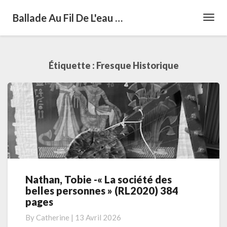
Ballade Au Fil De L'eau …
Toggl
Navig
Étiquette :
Fresque Historique
Nathan, Tobie -« La société des
Nathan,
belles personnes » (RL2020) 384
Tobie
pages
-« La
société
By
Catherine
|
13 Avril 2026
des