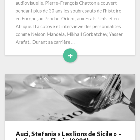
audiovisuelle, Pierre-François Chatton a couvert
pendant plus de 30 ans les soubresauts de l’histoire
en Europe, au Proche-Orient, aux Etats-Unis et en
Afrique. Il a côtoyé et interviewé des personnalités
comme Nelson Mandela, Mikhail Gorbatchev, Yasser
Arafat.. Durant sa carrière …
+
Read
More
Auci, Stefania « Les lions de Sicile » –
Auci,