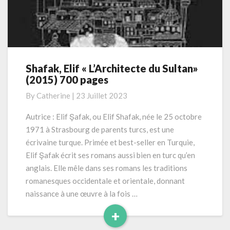
Shafak, Elif « L’Architecte du Sultan»
Shafak,
(2015) 700 pages
Elif
«
By
Catherine
|
23 Juillet 2023
L’Architecte
du
Autrice : Elif Şafak, ou Elif Shafak, née le 25 octobre
Sultan»
1971 à Strasbourg de parents turcs, est une
(2015)
écrivaine turque. Primée et best-seller en Turquie,
700
Elif Şafak écrit ses romans aussi bien en turc qu’en
pages
anglais. Elle mêle dans ses romans les traditions
romanesques occidentale et orientale, donnant
naissance à une œuvre à la fois …
+
Read