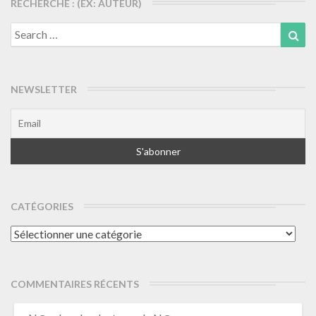
RECHERCHE : (EX: AUTEUR)
Search
Sea
for:
NEWSLETTER
CATÉGORIES
Catégories
COMMENTAIRES RÉCENTS