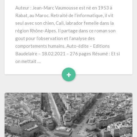
Ou
Auteur : Jean-Marc Vaumousse est né en 1953 à
Une
Rabat, au Maroc. Retraité de l’informatique, il vit
Image
seul avec son chien, Cali, labrador femelle dans la
De
région Rhône-Alpes. Il partage dans ce roman son
La
gout pour l’observation et l’analyse des
Vérité
»
comportements humains. Auto-édite – Editions
(2021)
Baudelaire – 18.02.2021 – 276 pages Résumé : Et si
on mettait …
+
Read
More