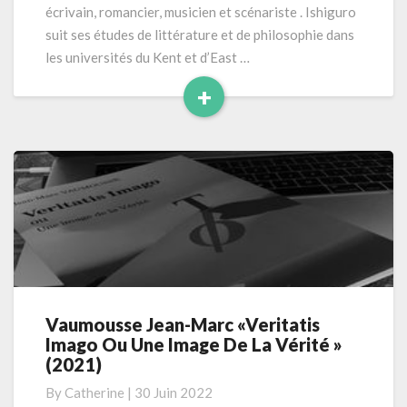
écrivain, romancier, musicien et scénariste . Ishiguro
suit ses études de littérature et de philosophie dans
les universités du Kent et d’East …
+
Read
More
Vaumousse Jean-Marc «Veritatis
Vaumousse
Imago Ou Une Image De La Vérité »
Jean-
(2021)
Marc
«Veritatis
By
Catherine
|
30 Juin 2022
Imago