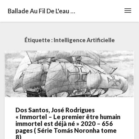
Ballade Au Fil De L'eau …
Toggl
Navig
Étiquette :
Intelligence Artificielle
Dos Santos, José Rodrigues
Dos
« Immortel – Le premier être humain
Santos,
immortel est déjà né » 2020 – 656
José
pages ( Série Tomás Noronha tome
Rodrigues
8)
« Immortel