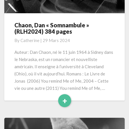
Chaon, Dan « Somnambule »
Chaon,
(RLH2024) 384 pages
Dan
« Somnambule »
By
Catherine
|
29 Mars 2024
(RLH2024)
384
Auteur: Dan Chaon, né le 11 juin 1964 à Sidney dans
pages
le Nebraska, est un romancier et nouvelliste
américain. Il enseigne à l’université à Cleveland
(Ohio), où il vit aujourd’hui. Romans : Le Livre de
Jonas (2006) You remind Me of Me, 2004 – Cette
vie ou une autre (2011) You remind Me of Me, …
+
Read
More