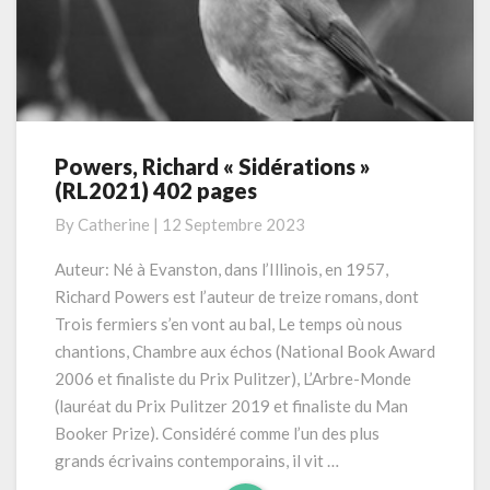
Powers, Richard « Sidérations »
Powers,
(RL2021) 402 pages
Richard
« Sidérations »
By
Catherine
|
12 Septembre 2023
(RL2021)
402
Auteur: Né à Evanston, dans l’Illinois, en 1957,
pages
Richard Powers est l’auteur de treize romans, dont
Trois fermiers s’en vont au bal, Le temps où nous
chantions, Chambre aux échos (National Book Award
2006 et finaliste du Prix Pulitzer), L’Arbre-Monde
(lauréat du Prix Pulitzer 2019 et finaliste du Man
Booker Prize). Considéré comme l’un des plus
grands écrivains contemporains, il vit …