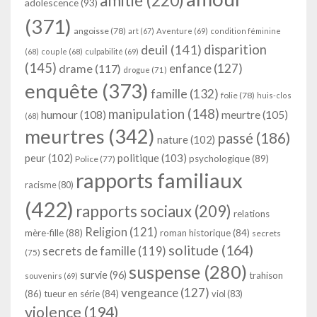
amitié
(220)
adolescence
(93)
(371)
angoisse
(78)
art
(67)
Aventure
(69)
condition féminine
deuil
(141)
disparition
(68)
couple
(68)
culpabilité
(69)
(145)
enfance
(127)
drame
(117)
drogue
(71)
enquête
(373)
famille
(132)
folie
(78)
huis-clos
manipulation
(148)
humour
(108)
meurtre
(105)
(68)
meurtres
(342)
passé
(186)
nature
(102)
peur
(102)
politique
(103)
psychologique
(89)
Police
(77)
rapports familiaux
racisme
(80)
(422)
rapports sociaux
(209)
relations
Religion
(121)
mère-fille
(88)
roman historique
(84)
secrets
solitude
(164)
secrets de famille
(119)
(75)
suspense
(280)
survie
(96)
trahison
souvenirs
(69)
vengeance
(127)
(86)
tueur en série
(84)
viol
(83)
violence
(194)