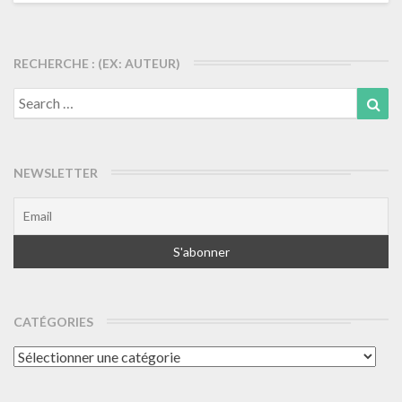
articles
RECHERCHE : (EX: AUTEUR)
Search
Sea
for:
NEWSLETTER
CATÉGORIES
Catégories