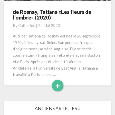
de Rosnay, Tatiana «Les fleurs de
de
l’ombre» (2020)
Rosnay,
Tatiana
By
Catherine
|
22 Mai 2020
«Les
fleurs
Autrice : Tatiana de Rosnay est née le 28 septembre
de
1961, à Neuilly-sur-Seine. Son père est français
l’ombre»
d’origine russe, sa mère, anglaise. Elle se décrit
(2020)
comme étant « franglaise » et a été élevée à Boston
et à Paris. Après des études littéraires en
Angleterre, à l’Université de East Anglia, Tatiana a
travaillé à Paris comme …
+
Read
More
Navigation
ANCIENS ARTICLES
dans
les