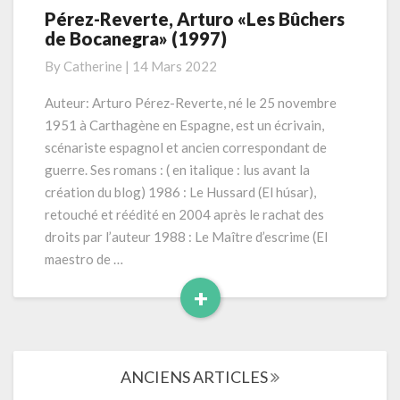
Pérez-Reverte, Arturo «Les Bûchers
Pérez-
de Bocanegra» (1997)
Reverte,
Arturo
By
Catherine
|
14 Mars 2022
«Les
Bûchers
Auteur: Arturo Pérez-Reverte, né le 25 novembre
de
1951 à Carthagène en Espagne, est un écrivain,
Bocanegra»
scénariste espagnol et ancien correspondant de
(1997)
guerre. Ses romans : ( en italique : lus avant la
création du blog) 1986 : Le Hussard (El húsar),
retouché et réédité en 2004 après le rachat des
droits par l’auteur 1988 : Le Maître d’escrime (El
maestro de …
+
Read
More
Navigation
ANCIENS ARTICLES
dans
les