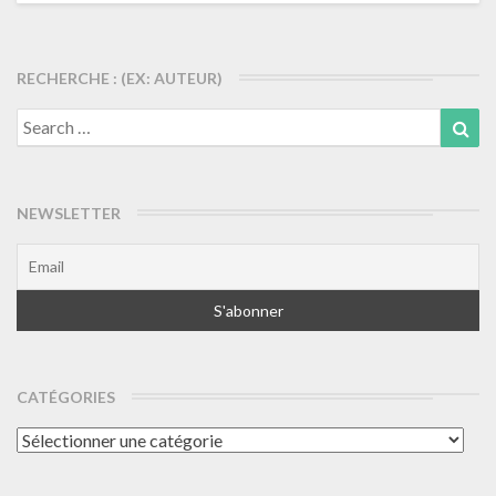
articles
RECHERCHE : (EX: AUTEUR)
Search
Sea
for:
NEWSLETTER
CATÉGORIES
Catégories