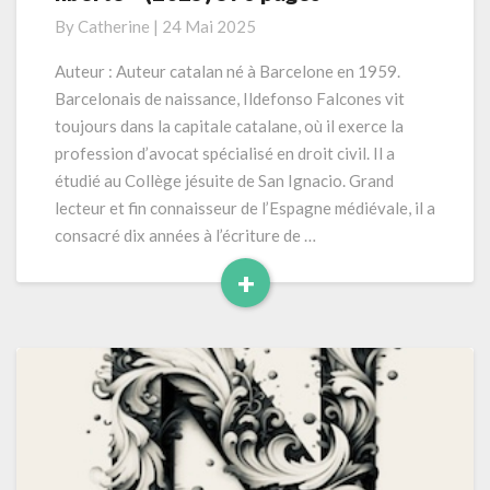
« Esclave
By
Catherine
|
24 Mai 2025
de
la
Auteur : Auteur catalan né à Barcelone en 1959.
liberté »
Barcelonais de naissance, Ildefonso Falcones vit
(2025)
toujours dans la capitale catalane, où il exerce la
576
profession d’avocat spécialisé en droit civil. Il a
pages
étudié au Collège jésuite de San Ignacio. Grand
lecteur et fin connaisseur de l’Espagne médiévale, il a
consacré dix années à l’écriture de …
+
Read
More