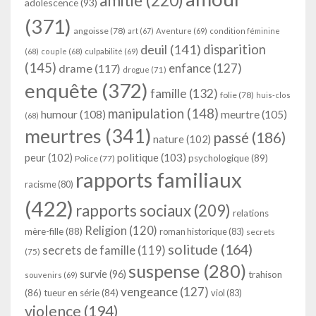
amitié
(220)
adolescence
(93)
(371)
angoisse
(78)
art
(67)
Aventure
(69)
condition féminine
deuil
(141)
disparition
(68)
couple
(68)
culpabilité
(69)
(145)
enfance
(127)
drame
(117)
drogue
(71)
enquête
(372)
famille
(132)
folie
(78)
huis-clos
manipulation
(148)
humour
(108)
meurtre
(105)
(68)
meurtres
(341)
passé
(186)
nature
(102)
peur
(102)
politique
(103)
psychologique
(89)
Police
(77)
rapports familiaux
racisme
(80)
(422)
rapports sociaux
(209)
relations
Religion
(120)
mère-fille
(88)
roman historique
(83)
secrets
solitude
(164)
secrets de famille
(119)
(75)
suspense
(280)
survie
(96)
trahison
souvenirs
(69)
vengeance
(127)
(86)
tueur en série
(84)
viol
(83)
violence
(194)