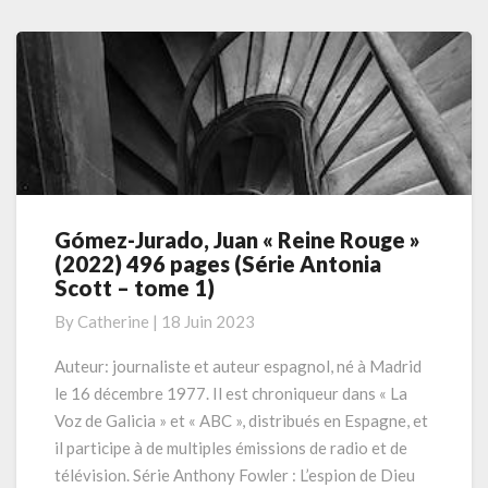
–
More
tome1)
Gómez-Jurado, Juan « Reine Rouge »
Gómez-
(2022) 496 pages (Série Antonia
Jurado,
Scott – tome 1)
Juan
« Reine
By
Catherine
|
18 Juin 2023
Rouge »
(2022)
Auteur: journaliste et auteur espagnol, né à Madrid
496
le 16 décembre 1977. Il est chroniqueur dans « La
pages
Voz de Galicia » et « ABC », distribués en Espagne, et
(Série
il participe à de multiples émissions de radio et de
Antonia
télévision. Série Anthony Fowler : L’espion de Dieu
Scott