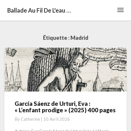
Ballade Au Fil De L'eau …
Toggl
Navig
Étiquette :
Madrid
García Sáenz de Urturi, Eva :
García
« L’enfant prodige » (2025) 400 pages
Sáenz
de
By
Catherine
|
10 Avril 2026
Urturi,
Eva