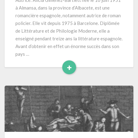
Autrice: Alicia Gimenez-Bartlett née le 10 juin 1951
papier»
à Almansa, dans la province d’Albacete, est une
(2004)
romancière espagnole, notamment autrice de roman
358
policier. Elle vit depuis 1975 à Barcelone. Diplômée
pages
de Littérature et de Philologie Moderne, elle a
Série
Petra
enseigné pendant treize ans la littérature espagnole.
Delicado
Avant d’obtenir en effet un énorme succès dans son
–
pays …
tome
+
4
Read
More