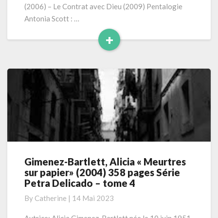
–
(2006) – Le Contrat avec Dieu (2009) Pentalogie
tome
Antonia Scott : …
1)
+
Read
More
Gimenez-Bartlett, Alicia « Meurtres
Gimenez-
sur papier» (2004) 358 pages Série
Bartlett,
Petra Delicado – tome 4
Alicia
«
By
Catherine
|
14 Mai 2023
Meurtres
sur