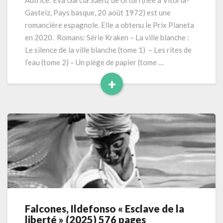
Autrice: Eva García Sáenz de Urturi (née à Vitoria-
:
Gasteiz, Pays basque, 20 août 1972) est une
« L’enfant
romancière espagnole. Elle a obtenu le Prix Planeta
prodige »
en 2020. Romans: Série Kraken – La ville blanche :
(2025)
Le silence de la ville blanche (tome 1) – Les rites de
400
pages
l’eau (tome 2) – Un piège de papier (tome …
+
Read
More
Falcones, Ildefonso « Esclave de la
Falcones,
liberté » (2025) 576 pages
Ildefonso