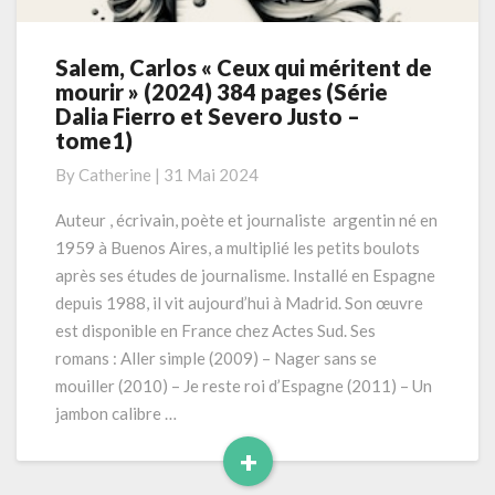
Salem, Carlos « Ceux qui méritent de
Salem,
mourir » (2024) 384 pages (Série
Carlos
Dalia Fierro et Severo Justo –
«
tome1)
Ceux
qui
By
Catherine
|
31 Mai 2024
méritent
de
Auteur , écrivain, poète et journaliste argentin né en
mourir
1959 à Buenos Aires, a multiplié les petits boulots
»
après ses études de journalisme. Installé en Espagne
(2024)
depuis 1988, il vit aujourd’hui à Madrid. Son œuvre
384
est disponible en France chez Actes Sud. Ses
pages
(Série
romans : Aller simple (2009) – Nager sans se
Dalia
mouiller (2010) – Je reste roi d’Espagne (2011) – Un
Fierro
jambon calibre …
et
+
Severo
Justo
Read