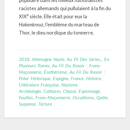
populaire dans les milieux nationalistes
racistes allemands qui pullulaient à la fin du
e
XIX
siècle. Elle était pour eux la
Hakenkreuz
, l’emblème du marteau de
Thor, le dieu nordique du tonnerre.
2018
,
Allemagne Nazie
,
Au Fil Des Séries... En
Plusieurs Tomes
,
Au Fil Du Rasoir : Franc-
Maçonnerie, Ésothérisme
,
Au Fil Du Rasoir :
Polar Historique
,
Espagne
,
France
,
Histoire
,
Littérature Française
,
Nazisme
Archéologie
,
Cathares
,
Chasse
,
Espionnage
,
Fouilles
,
Franc-Maçonnerie
,
Occultisme
,
Quête
,
Suspense
,
Torture