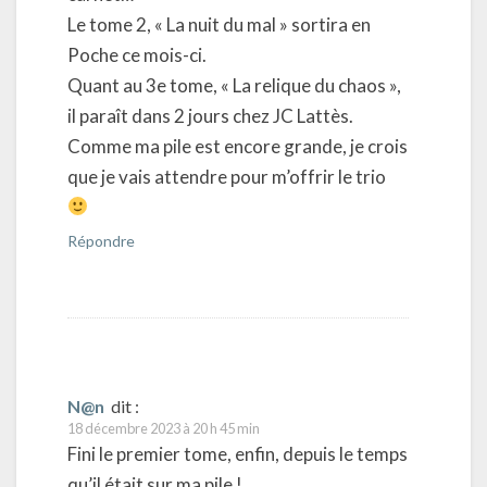
Le tome 2, « La nuit du mal » sortira en
Poche ce mois-ci.
Quant au 3e tome, « La relique du chaos »,
il paraît dans 2 jours chez JC Lattès.
Comme ma pile est encore grande, je crois
que je vais attendre pour m’offrir le trio
Répondre
N@n
dit :
18 décembre 2023 à 20 h 45 min
Fini le premier tome, enfin, depuis le temps
qu’il était sur ma pile !