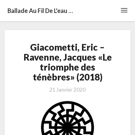
Ballade Au Fil De L'eau …
Toggl
Navig
Giacometti,
Giacometti, Eric –
Eric
–
Ravenne, Jacques «Le
Ravenne,
triomphe des
Jacques
«Le
ténèbres» (2018)
triomphe
des
21 Janvier 2020
ténèbres»
(2018)