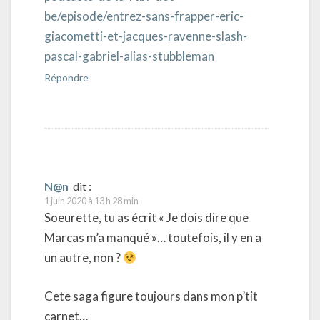
be/episode/entrez-sans-frapper-eric-
giacometti-et-jacques-ravenne-slash-
pascal-gabriel-alias-stubbleman
Répondre
N@n
dit :
1 juin 2020 à 13 h 28 min
Soeurette, tu as écrit « Je dois dire que
Marcas m’a manqué »… toutefois, il y en a
un autre, non ?
Cete saga figure toujours dans mon p’tit
carnet…