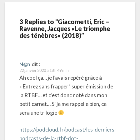
3 Replies to “Giacometti, Eric –
Ravenne, Jacques «Le triomphe
des ténèbres» (2018)”
N@n
dit :
22 janvier 2020 à 18 h 49 min
Ah cool ça… je l’avais repéré grâce à
« Entrez sans frapper“ super émission de
la RTBF… et c’est donc noté dans mon
petit carnet… Si je me rappelle bien, ce
sera une trilogie
https://podcloud.fr/podcast/les-derniers-
podcasts-de-la-rtbf-dot-