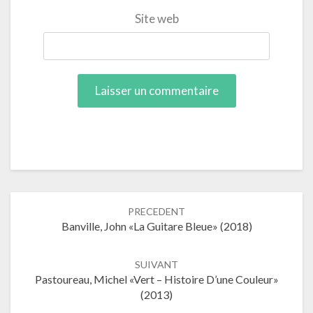
Site web
Navigation
PRECEDENT
dans
Banville, John «La Guitare Bleue» (2018)
les
articles
SUIVANT
Pastoureau, Michel «Vert – Histoire D’une Couleur»
(2013)