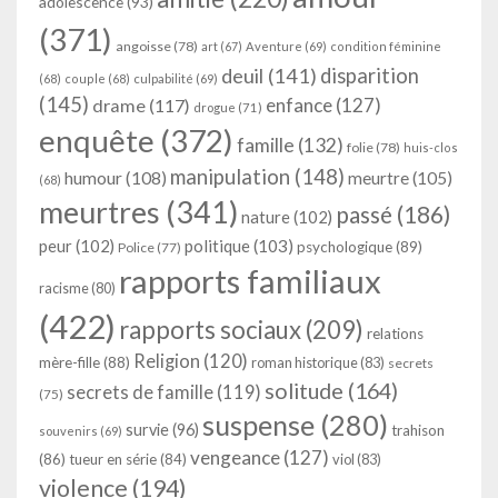
adolescence
(93)
(371)
angoisse
(78)
art
(67)
Aventure
(69)
condition féminine
deuil
(141)
disparition
(68)
couple
(68)
culpabilité
(69)
(145)
enfance
(127)
drame
(117)
drogue
(71)
enquête
(372)
famille
(132)
folie
(78)
huis-clos
manipulation
(148)
humour
(108)
meurtre
(105)
(68)
meurtres
(341)
passé
(186)
nature
(102)
peur
(102)
politique
(103)
psychologique
(89)
Police
(77)
rapports familiaux
racisme
(80)
(422)
rapports sociaux
(209)
relations
Religion
(120)
mère-fille
(88)
roman historique
(83)
secrets
solitude
(164)
secrets de famille
(119)
(75)
suspense
(280)
survie
(96)
trahison
souvenirs
(69)
vengeance
(127)
(86)
tueur en série
(84)
viol
(83)
violence
(194)