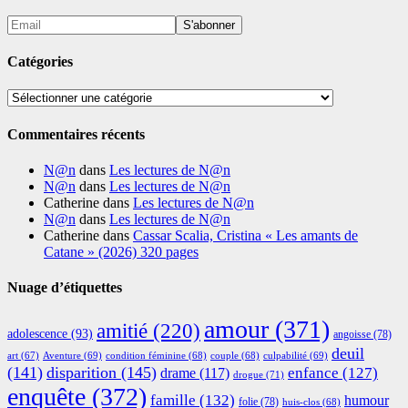
Catégories
Catégories
Commentaires récents
N@n
dans
Les lectures de N@n
N@n
dans
Les lectures de N@n
Catherine
dans
Les lectures de N@n
N@n
dans
Les lectures de N@n
Catherine
dans
Cassar Scalia, Cristina « Les amants de
Catane » (2026) 320 pages
Nuage d’étiquettes
amour
(371)
amitié
(220)
adolescence
(93)
angoisse
(78)
deuil
Aventure
(69)
condition féminine
(68)
couple
(68)
culpabilité
(69)
art
(67)
(141)
disparition
(145)
enfance
(127)
drame
(117)
drogue
(71)
enquête
(372)
famille
(132)
humour
folie
(78)
huis-clos
(68)