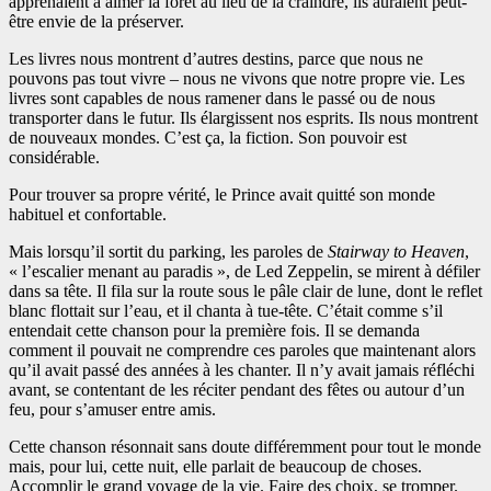
apprenaient à aimer la forêt au lieu de la craindre, ils auraient peut-
être envie de la préserver.
Les livres nous montrent d’autres destins, parce que nous ne
pouvons pas tout vivre – nous ne vivons que notre propre vie. Les
livres sont capables de nous ramener dans le passé ou de nous
transporter dans le futur. Ils élargissent nos esprits. Ils nous montrent
de nouveaux mondes. C’est ça, la fiction. Son pouvoir est
considérable.
Pour trouver sa propre vérité, le Prince avait quitté son monde
habituel et confortable.
Mais lorsqu’il sortit du parking, les paroles de
Stairway to Heaven
,
« l’escalier menant au paradis », de Led Zeppelin, se mirent à défiler
dans sa tête. Il fila sur la route sous le pâle clair de lune, dont le reflet
blanc flottait sur l’eau, et il chanta à tue-tête. C’était comme s’il
entendait cette chanson pour la première fois. Il se demanda
comment il pouvait ne comprendre ces paroles que maintenant alors
qu’il avait passé des années à les chanter. Il n’y avait jamais réfléchi
avant, se contentant de les réciter pendant des fêtes ou autour d’un
feu, pour s’amuser entre amis.
Cette chanson résonnait sans doute différemment pour tout le monde
mais, pour lui, cette nuit, elle parlait de beaucoup de choses.
Accomplir le grand voyage de la vie. Faire des choix, se tromper.