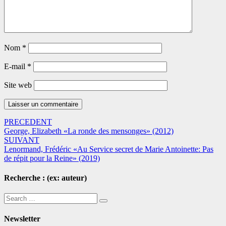
Nom
*
E-mail
*
Site web
Navigation
PRECEDENT
George, Elizabeth «La ronde des mensonges» (2012)
dans
SUIVANT
les
Lenormand, Frédéric «Au Service secret de Marie Antoinette: Pas
de répit pour la Reine» (2019)
articles
Recherche : (ex: auteur)
Search
Search
for:
Newsletter