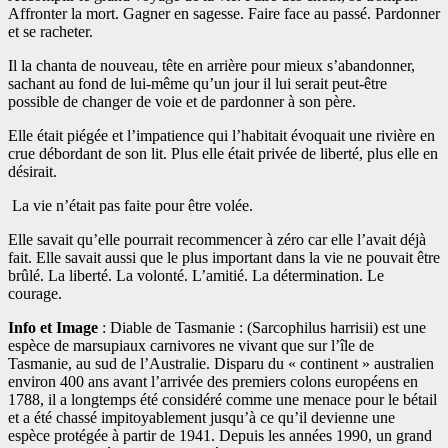
Affronter la mort. Gagner en sagesse. Faire face au passé. Pardonner
et se racheter.
Il la chanta de nouveau, tête en arrière pour mieux s’abandonner,
sachant au fond de lui-même qu’un jour il lui serait peut-être
possible de changer de voie et de pardonner à son père.
Elle était piégée et l’impatience qui l’habitait évoquait une rivière en
crue débordant de son lit. Plus elle était privée de liberté, plus elle en
désirait.
La vie n’était pas faite pour être volée.
Elle savait qu’elle pourrait recommencer à zéro car elle l’avait déjà
fait. Elle savait aussi que le plus important dans la vie ne pouvait être
brûlé. La liberté. La volonté. L’amitié. La détermination. Le
courage.
Info et Image
: Diable de Tasmanie : (Sarcophilus harrisii) est une
espèce de marsupiaux carnivores ne vivant que sur l’île de
Tasmanie, au sud de l’Australie. Disparu du « continent » australien
environ 400 ans avant l’arrivée des premiers colons européens en
1788, il a longtemps été considéré comme une menace pour le bétail
et a été chassé impitoyablement jusqu’à ce qu’il devienne une
espèce protégée à partir de 1941. Depuis les années 1990, un grand