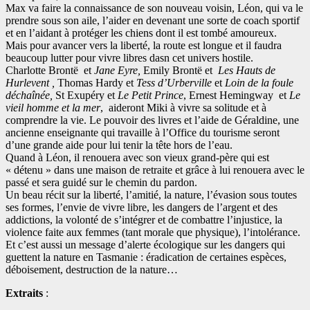
Max va faire la connaissance de son nouveau voisin, Léon, qui va le
prendre sous son aile, l’aider en devenant une sorte de coach sportif
et en l’aidant à protéger les chiens dont il est tombé amoureux.
Mais pour avancer vers la liberté, la route est longue et il faudra
beaucoup lutter pour vivre libres dasn cet univers hostile.
Charlotte Brontë
et
Jane Eyre,
Emily Brontë et
Les Hauts de
Hurlevent ,
Thomas Hardy et
Tess d’Urberville
et
Loin de la foule
déchaînée,
St Exupéry et
Le Petit Prince
, Ernest Hemingway et
Le
vieil homme et la mer
, aideront Miki à vivre sa solitude et à
comprendre la vie. Le pouvoir des livres et l’aide de Géraldine, une
ancienne enseignante qui travaille à l’Office du tourisme seront
d’une grande aide pour lui tenir la tête hors de l’eau.
Quand à Léon, il renouera avec son vieux grand-père qui est
« détenu » dans une maison de retraite et grâce à lui renouera avec le
passé et sera guidé sur le chemin du pardon.
Un beau récit sur la liberté, l’amitié, la nature, l’évasion sous toutes
ses formes, l’envie de vivre libre, les dangers de l’argent et des
addictions, la volonté de s’intégrer et de combattre l’injustice, la
violence faite aux femmes (tant morale que physique), l’intolérance.
Et c’est aussi un message d’alerte écologique sur les dangers qui
guettent la nature en Tasmanie : éradication de certaines espèces,
déboisement, destruction de la nature…
Extraits
: