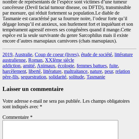
nombre de représentants de l’espèce sont victimes d’une tumeur
cancéreuse (Devil facial tumour disease, ou DFTD), transmissible
par morsure, qui réduit fortement sa population.Le diable de
Tasmanie est caractérisé par sa fourrure noire, l’odeur forte qu’il
dégage lorsqu’il est anxieux, son hurlement fort et inquiétant et son
tempérament agressif envers ses congénères quand il mange.Cette
espèce est la seule survivante du genre Sarcophilus mais il existe
encore d’autres marsupiaux carnivores (chats marsupiaux).
2019
,
Australie
,
Coup de coeur (livres)
,
étude de société
,
littérature
australienne
,
Roman
,
XXIème siècle
addiction
,
amitié
,
Animaux
,
écologie
,
femmes battues
,
fuite
,
harcèlement
,
liberté
,
littérature
,
maltraitance
,
nature
,
peur
,
relation
père-fils
,
sequestration
,
solidarité
,
solitude
,
Tasmanie
Laisser un commentaire
Votre adresse e-mail ne sera pas publiée.
Les champs obligatoires
sont indiqués avec
*
Commentaire
*