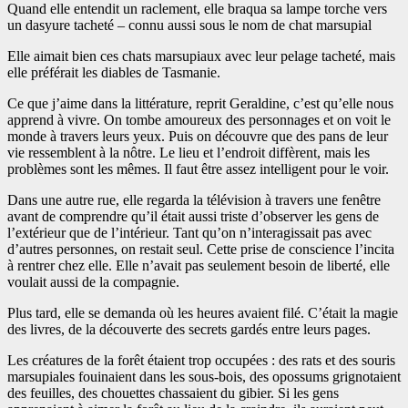
Quand elle entendit un raclement, elle braqua sa lampe torche vers
un dasyure tacheté – connu aussi sous le nom de chat marsupial
Elle aimait bien ces chats marsupiaux avec leur pelage tacheté, mais
elle préférait les diables de Tasmanie.
Ce que j’aime dans la littérature, reprit Geraldine, c’est qu’elle nous
apprend à vivre. On tombe amoureux des personnages et on voit le
monde à travers leurs yeux. Puis on découvre que des pans de leur
vie ressemblent à la nôtre. Le lieu et l’endroit diffèrent, mais les
problèmes sont les mêmes. Il faut être assez intelligent pour le voir.
Dans une autre rue, elle regarda la télévision à travers une fenêtre
avant de comprendre qu’il était aussi triste d’observer les gens de
l’extérieur que de l’intérieur. Tant qu’on n’interagissait pas avec
d’autres personnes, on restait seul. Cette prise de conscience l’incita
à rentrer chez elle. Elle n’avait pas seulement besoin de liberté, elle
voulait aussi de la compagnie.
Plus tard, elle se demanda où les heures avaient filé. C’était la magie
des livres, de la découverte des secrets gardés entre leurs pages.
Les créatures de la forêt étaient trop occupées : des rats et des souris
marsupiales fouinaient dans les sous-bois, des opossums grignotaient
des feuilles, des chouettes chassaient du gibier. Si les gens