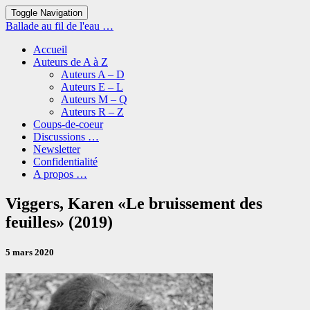
Toggle Navigation
Ballade au fil de l'eau …
Accueil
Auteurs de A à Z
Auteurs A – D
Auteurs E – L
Auteurs M – Q
Auteurs R – Z
Coups-de-coeur
Discussions …
Newsletter
Confidentialité
A propos …
Viggers,
Viggers, Karen «Le bruissement des
Karen
feuilles» (2019)
«Le
bruissement
des
5 mars 2020
feuilles»
(2019)