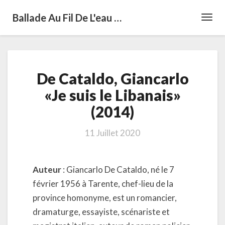
Ballade Au Fil De L'eau …
Toggl
Navig
De
De Cataldo, Giancarlo
Cataldo,
Giancarlo
«Je suis le Libanais»
«Je
(2014)
suis
le
Libanais»
11 Juillet 2020
(2014)
Auteur
: Giancarlo De Cataldo, né le 7
février 1956 à Tarente, chef-lieu de la
province homonyme, est un romancier,
dramaturge, essayiste, scénariste et