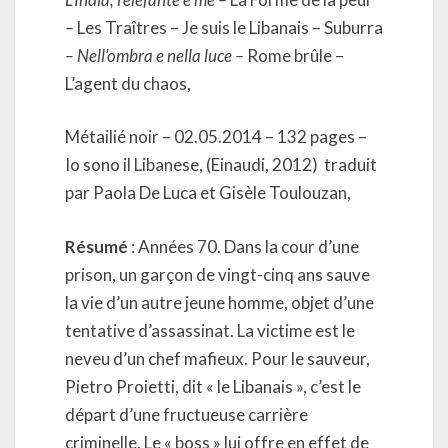
–
Les Traîtres – Je suis le Libanais – Suburra
– Nell’ombra e nella luce –
Rome brûle –
L’agent du chaos,
Métailié noir – 02.05.2014 – 132 pages –
Io sono il Libanese, (Einaudi, 2012) traduit
par Paola De Luca et Gisèle Toulouzan,
Résumé
: Années 70. Dans la cour d’une
prison, un garçon de vingt-cinq ans sauve
la vie d’un autre jeune homme, objet d’une
tentative d’assassinat. La victime est le
neveu d’un chef mafieux. Pour le sauveur,
Pietro Proietti, dit « le Libanais », c’est le
départ d’une fructueuse carrière
criminelle. Le « boss » lui offre en effet de