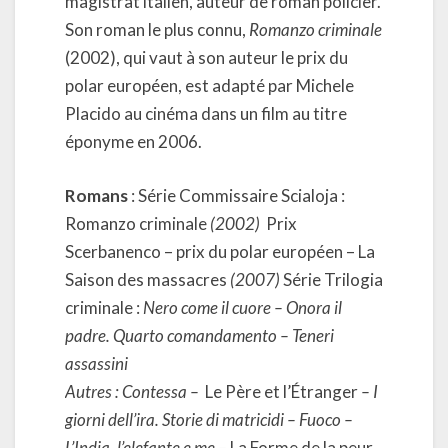
magistrat italien, auteur de roman policier.
Son roman le plus connu,
Romanzo criminale
(2002), qui vaut à son auteur le prix du
polar européen, est adapté par Michele
Placido au cinéma dans un film au titre
éponyme en 2006.
Romans
: Série Commissaire Scialoja :
Romanzo criminale
(2002)
Prix
Scerbanenco – prix du polar européen – La
Saison des massacres
(2007)
Série Trilogia
criminale :
Nero come il cuore – Onora il
padre. Quarto comandamento – Teneri
assassini
Autres : Contessa –
Le Père et l’Étranger
– I
giorni dell’ira. Storie di matricidi – Fuoco –
L’India, l’elefante e me –
La Forme de la peur