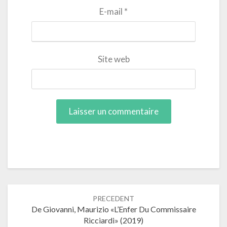
E-mail
*
Site web
Navigation
PRECEDENT
dans
De Giovanni, Maurizio «L’Enfer Du Commissaire
les
Ricciardi» (2019)
articles