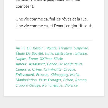
comptent.
Une vie comme ça, fini les rêves et la rue.
Une vie comme ça, et l’ennui engloutit tout.
Au Fil Du Rasoir : Polars, Thrillers, Suspense
,
Étude De Société
,
Italie
,
Littérature Italienne
,
Naples
,
Rome
,
XXIème Siècle
Amour
,
Assassinat
,
Bande De Malfaiteurs
,
Camorra
,
Crime
,
Criminalité
,
Drogue
,
Enlèvement
,
Fresque
,
Kidnapping
,
Mafia
,
Manipulation
,
Prise D'otages
,
Prison
,
Roman
D'apprentissage
,
Romanesque
,
Violence