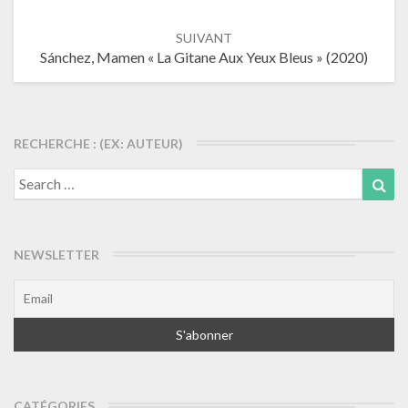
SUIVANT
Sánchez, Mamen « La Gitane Aux Yeux Bleus » (2020)
RECHERCHE : (EX: AUTEUR)
Search
Sea
for:
NEWSLETTER
CATÉGORIES