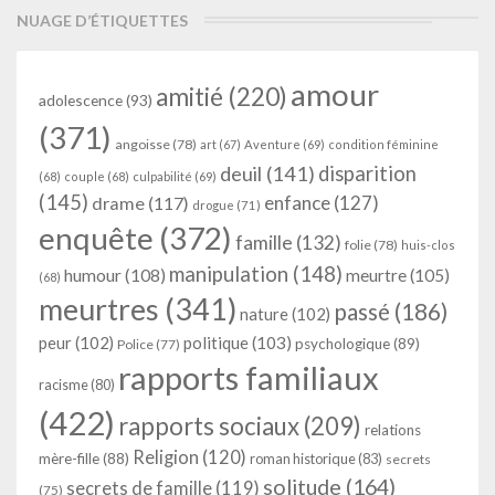
NUAGE D’ÉTIQUETTES
amour
amitié
(220)
adolescence
(93)
(371)
angoisse
(78)
art
(67)
Aventure
(69)
condition féminine
deuil
(141)
disparition
(68)
couple
(68)
culpabilité
(69)
(145)
enfance
(127)
drame
(117)
drogue
(71)
enquête
(372)
famille
(132)
folie
(78)
huis-clos
manipulation
(148)
humour
(108)
meurtre
(105)
(68)
meurtres
(341)
passé
(186)
nature
(102)
peur
(102)
politique
(103)
psychologique
(89)
Police
(77)
rapports familiaux
racisme
(80)
(422)
rapports sociaux
(209)
relations
Religion
(120)
mère-fille
(88)
roman historique
(83)
secrets
solitude
(164)
secrets de famille
(119)
(75)