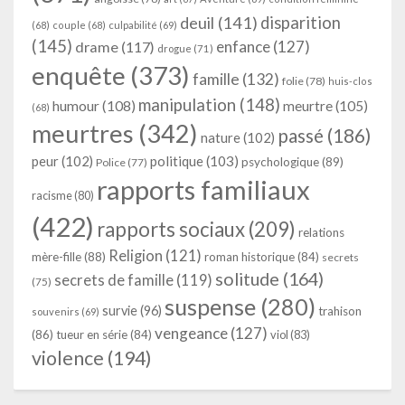
deuil
(141)
disparition
(68)
couple
(68)
culpabilité
(69)
(145)
enfance
(127)
drame
(117)
drogue
(71)
enquête
(373)
famille
(132)
folie
(78)
huis-clos
manipulation
(148)
humour
(108)
meurtre
(105)
(68)
meurtres
(342)
passé
(186)
nature
(102)
peur
(102)
politique
(103)
psychologique
(89)
Police
(77)
rapports familiaux
racisme
(80)
(422)
rapports sociaux
(209)
relations
Religion
(121)
mère-fille
(88)
roman historique
(84)
secrets
solitude
(164)
secrets de famille
(119)
(75)
suspense
(280)
survie
(96)
trahison
souvenirs
(69)
vengeance
(127)
(86)
tueur en série
(84)
viol
(83)
violence
(194)