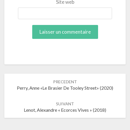
Site web
Navigation
PRECEDENT
dans
Perry, Anne «Le Brasier De Tooley Street» (2020)
les
articles
SUIVANT
Lenot, Alexandre « Ecorces Vives » (2018)