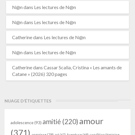
N@n
dans
Les lectures de N@n
N@n
dans
Les lectures de N@n
Catherine
dans
Les lectures de N@n
N@n
dans
Les lectures de N@n
Catherine
dans
Cassar Scalia, Cristina « Les amants de
Catane » (2026) 320 pages
NUAGE D’ÉTIQUETTES
amour
amitié
(220)
adolescence
(93)
(371)
angoisse
(78)
art
(67)
Aventure
(69)
condition féminine