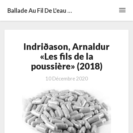
Ballade Au Fil De L'eau …
Toggl
Navig
Indriðason,
Indriðason, Arnaldur
Arnaldur
«Les
«Les fils de la
fils
poussière» (2018)
de
la
poussière»
10 Décembre 2020
(2018)