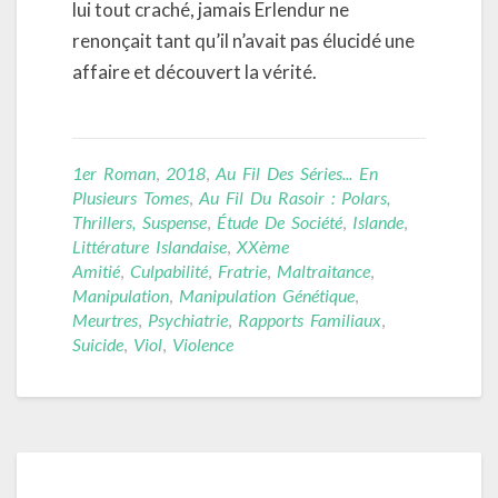
lui tout craché, jamais Erlendur ne
renonçait tant qu’il n’avait pas élucidé une
affaire et découvert la vérité.
1er Roman
,
2018
,
Au Fil Des Séries... En
Plusieurs Tomes
,
Au Fil Du Rasoir : Polars,
Thrillers, Suspense
,
Étude De Société
,
Islande
,
Littérature Islandaise
,
XXème
Amitié
,
Culpabilité
,
Fratrie
,
Maltraitance
,
Manipulation
,
Manipulation Génétique
,
Meurtres
,
Psychiatrie
,
Rapports Familiaux
,
Suicide
,
Viol
,
Violence