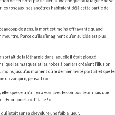
ction de cet hôtel particulier, à une époque où la lagune ne se
 les roseaux, ses ancêtres habitaient déjà cette partie de
beaucoup de gens, la mort est moins effrayante quand il
un meurtre. Parce qu’ils s’imaginent qu’un suicide est plus
r sortait de la léthargie dans laquelle il était plongé
si que les masques et les robes à paniers créaient l’illusion
 Du moins jusqu’au moment où le dernier invité partait et que le
me un vampire, pensa Tron.
n, elle, que cela n’a rien à voir avec le compositeur, mais que
tor-Emmanuel roi d’Italie ! »
 qui jetait sur sa chevelure une faible lueur.