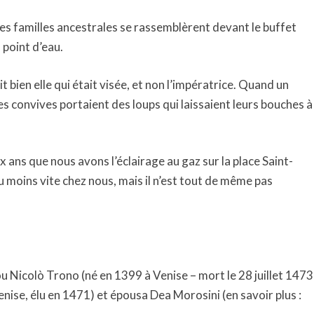
s familles ancestrales se rassemblèrent devant le buffet
point d’eau.
t bien elle qui était visée, et non l’impératrice. Quand un
 des convives portaient des loups qui laissaient leurs bouches à
ans que nous avons l’éclairage au gaz sur la place Saint-
 moins vite chez nous, mais il n’est tout de même pas
u Nicolò Trono (né en 1399 à Venise – mort le 28 juillet 1473
enise, élu en 1471) et épousa Dea Morosini (en savoir plus :