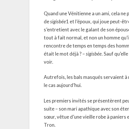
Quand une Vénitienne a un ami, cela ne 
de
sigisbée
1 et l’époux, qui joue peut-êtr
s’entretient avec le galant de son épou
tout à fait normal, et non un homme qu’il 
rencontre de temps en temps des hommes 
était le mot déjà ? –
sigisbée
. Sauf qu’ell
voir.
Autrefois, les bals masqués servaient à 
le cas aujourd’hui.
Les premiers invités se présentèrent peu
suite – son mari apathique avec son éter
sœur, vêtue d’une vieille robe à paniers 
Tron.