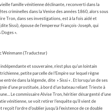
ieille famille vénitienne déclinante, reconverti dans la
êtes criminelles dans la Venise des années 1860, alors sous
e Tron, dans ses investigations, est à la fois aidé et
(dite Sissi), épouse de l’empereur François-Joseph, qui
s Doges ».
ic Weinmann (Traducteur)
, indépendante et souveraine, n’est plus qu’un lointain
trichienne, petite parcelle de l’Empire sur lequel règne
entrée dans la légende, dite » Sissi « . Et lorsqu’un de ses
ie d’une prostituée, à bord d’un bateau reliant Trieste à
gune… Le commissaire Alvise Tron, héritier désargenté d’une
tie vénitienne, se voit retirer l’enquête qu’il vient de
 reçoit l’ordre d’oublier jusqu’à l’existence de ce double