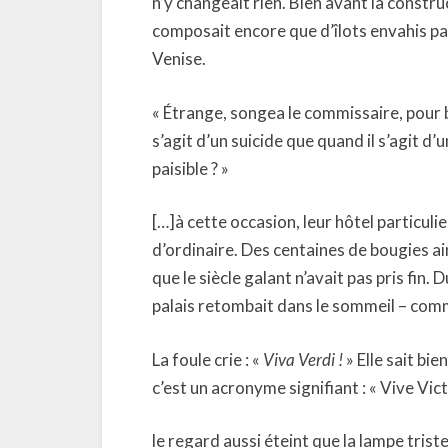
n’y changeait rien. Bien avant la constru
composait encore que d’îlots envahis par
Venise.
« Étrange, songea le commissaire, pour 
s’agit d’un suicide que quand il s’agit d’
paisible ? »
[…]à cette occasion, leur hôtel particulie
d’ordinaire. Des centaines de bougies ain
que le siècle galant n’avait pas pris fin.
palais retombait dans le sommeil – com
La foule crie : «
Viva Verdi !
» Elle sait bie
c’est un acronyme signifiant : « Vive Vic
le regard aussi éteint que la lampe triste