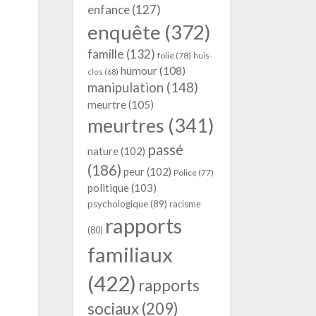
enfance
(127)
enquête
(372)
famille
(132)
folie
(78)
huis-
humour
(108)
clos
(68)
manipulation
(148)
meurtre
(105)
meurtres
(341)
passé
nature
(102)
(186)
peur
(102)
Police
(77)
politique
(103)
psychologique
(89)
racisme
rapports
(80)
familiaux
r
(422)
rapports
sociaux
(209)