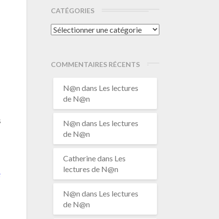
CATÉGORIES
Catégories
COMMENTAIRES RÉCENTS
N@n
dans
Les lectures
de N@n
s
N@n
dans
Les lectures
de N@n
Catherine
dans
Les
lectures de N@n
e
N@n
dans
Les lectures
de N@n