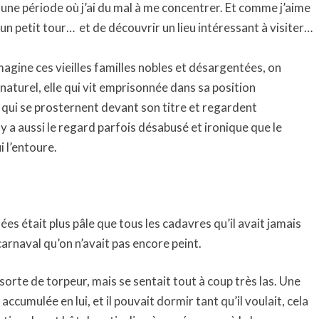
s une période où j’ai du mal à me concentrer. Et comme j’aime
 un petit tour… et de découvrir un lieu intéressant à visiter…
magine ces vieilles familles nobles et désargentées, on
 naturel, elle qui vit emprisonnée dans sa position
qui se prosternent devant son titre et regardent
l y a aussi le regard parfois désabusé et ironique que le
 l’entoure.
sées était plus pâle que tous les cadavres qu’il avait jamais
carnaval qu’on n’avait pas encore peint.
sorte de torpeur, mais se sentait tout à coup très las. Une
t accumulée en lui, et il pouvait dormir tant qu’il voulait, cela