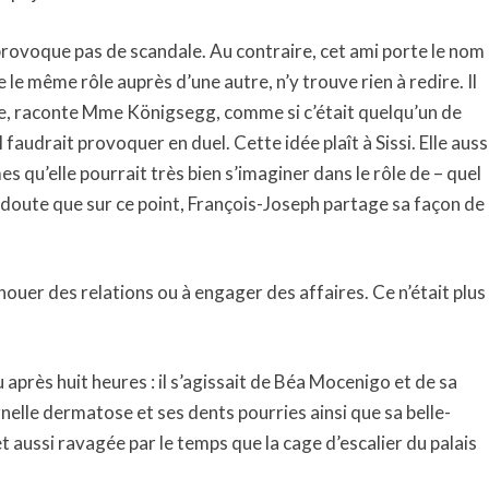
provoque pas de scandale. Au contraire, cet ami porte le nom
e le même rôle auprès d’une autre, n’y trouve rien à redire. Il
se, raconte Mme Königsegg, comme si c’était quelqu’un de
faudrait provoquer en duel. Cette idée plaît à Sissi. Elle auss
qu’elle pourrait très bien s’imaginer dans le rôle de – quel
e doute que sur ce point, François-Joseph partage sa façon de
nouer des relations ou à engager des affaires. Ce n’était plus
 après huit heures : il s’agissait de Béa Mocenigo et de sa
nelle dermatose et ses dents pourries ainsi que sa belle-
et aussi ravagée par le temps que la cage d’escalier du palais