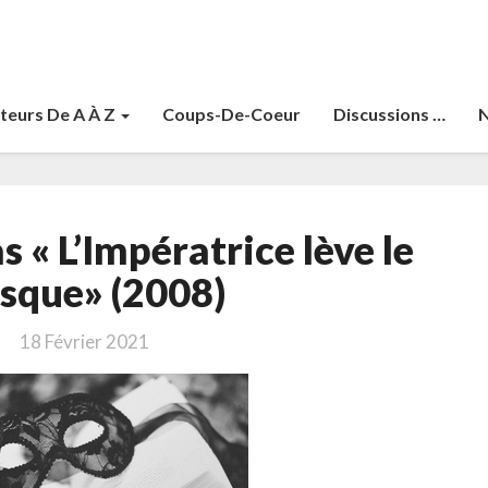
teurs De A À Z
Coups-De-Coeur
Discussions …
N
Remin,
 « L’Impératrice lève le
Nicolas
«
sque» (2008)
L’Impératrice
lève
18 Février 2021
le
masque»
(2008)