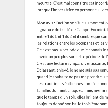
meurtre. C’est mal connaître cet incorri
lorsque l’impératrice en personne lui d
Mon avis
: L’action se situe au moment o
signature du traité de Campo-Formio). L
entre 1861 et 1862 et il semble que son 
les relations entre les occupants et les v
Ce n’est pas la période que je connais le
savoir un peu plus sur cette période de l
C’est une lecture sympa, divertissante, 
Délassant, enlevé, je ne me suis pas ennuy
quand je souhaite ne pas me prendre la t
Les traditions vénitiennes sont à l’honn
familles donnent chaque année, même si
que le temps d’un soir, elles brillent de 
toujours donné son bal le troisième sam