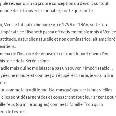
gible rêveur qui a sa propre conception du devoir, surtout
emande de retrouver le coupable, coûte que coûte.
ù, Venise fut autrichienne (Entre 1798 et 1866, suite à la
’impératrice Elisabeth passa effectivement six mois à Venise
attitude, naturelle naturelle et non dominatrice, ait amélioré
énitiens.
 mieux de l’histoire de Venise et cela me donne l’envie d’en
’histoire de la Sérénissime.
facile mais qui ne me laissera pas un souvenir impérissable…
ée une minute et comme j’ai récupéré la série, je vais la lire
ête.
eur, comme le traditionnel Bal masqué que certaines vieilles
 elles sont désargentées et consacrent tout leur argent pou
mille feux (ou mille bougies) comme la famille Tron qui a
edi de février…