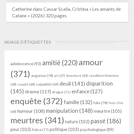
Catherine
dans
Cassar Scalia, Cristina « Les amants de
Catane » (2026) 320 pages
NUAGE D’ÉTIQUETTES
amour
amitié
(220)
adolescence
(93)
(371)
angoisse
(78)
art
(67)
Aventure
(69)
condition féminine
deuil
(141)
disparition
(68)
couple
(68)
culpabilité
(69)
(145)
enfance
(127)
drame
(117)
drogue
(71)
enquête
(372)
famille
(132)
folie
(78)
huis-clos
manipulation
(148)
humour
(108)
meurtre
(105)
(68)
meurtres
(341)
passé
(186)
nature
(102)
peur
(102)
politique
(103)
psychologique
(89)
Police
(77)