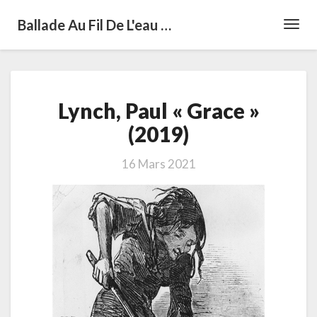
Ballade Au Fil De L'eau …
Toggl
Navig
Lynch,
Lynch, Paul « Grace »
Paul
«
(2019)
Grace
»
16 Mars 2021
(2019)