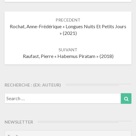
Navigation
PRECEDENT
dans
Rochat, Anne-Frédérique « Longues Nuits Et Petits Jours
les
» (2021)
articles
SUIVANT
Raufast, Pierre « Habemus Piratam » (2018)
RECHERCHE : (EX: AUTEUR)
Search
Sea
for:
NEWSLETTER