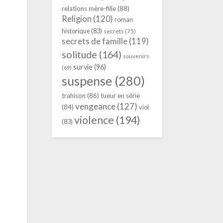
relations mère-fille
(88)
a
Religion
(120)
roman
historique
(83)
secrets
(75)
secrets de famille
(119)
solitude
(164)
souvenirs
survie
(96)
(69)
suspense
(280)
trahison
(86)
tueur en série
vengeance
(127)
(84)
viol
violence
(194)
(83)