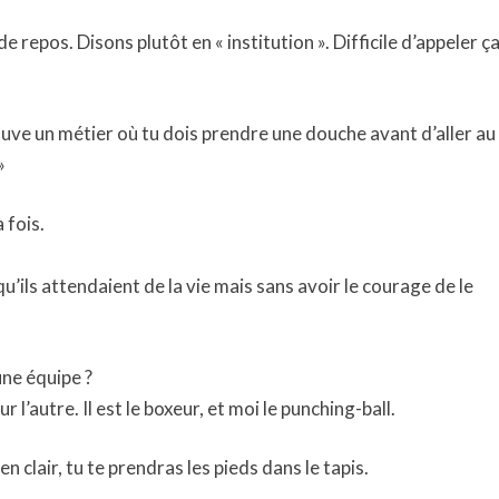
repos. Disons plutôt en « institution ». Difficile d’appeler ç
rouve un métier où tu dois prendre une douche avant d’aller au
»
a fois.
qu’ils attendaient de la vie mais sans avoir le courage de le
ne équipe ?
 l’autre. Il est le boxeur, et moi le punching-ball.
n clair, tu te prendras les pieds dans le tapis.