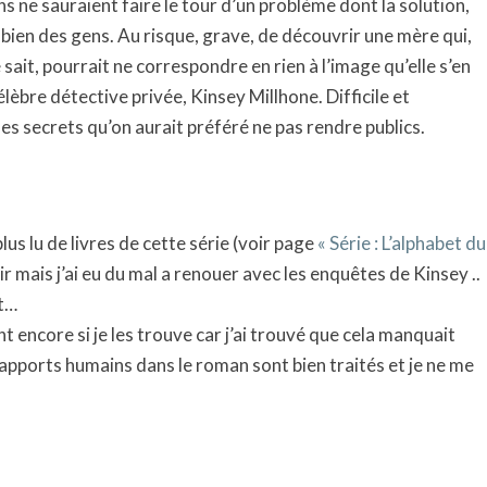
ons ne sauraient faire le tour d’un problème dont la solution,
bien des gens. Au risque, grave, de découvrir une mère qui,
ait, pourrait ne correspondre en rien à l’image qu’elle s’en
célèbre détective privée, Kinsey Millhone. Difficile et
es secrets qu’on aurait préféré ne pas rendre publics.
plus lu de livres de cette série (voir page
« Série : L’alphabet du
r mais j’ai eu du mal a renouer avec les enquêtes de Kinsey ..
et…
t encore si je les trouve car j’ai trouvé que cela manquait
apports humains dans le roman sont bien traités et je ne me