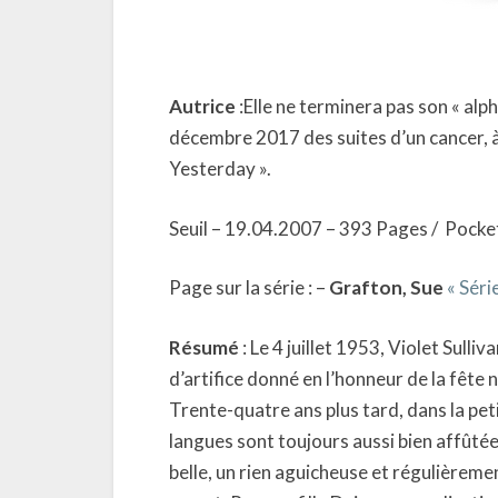
Autrice
:Elle ne terminera pas son « alp
décembre 2017 des suites d’un cancer, à l
Yesterday ».
Seuil – 19.04.2007 – 393 Pages / Pocke
Page sur la série : –
Grafton, Sue
« Séri
Résumé
: Le 4 juillet 1953, Violet Sulli
d’artifice donné en l’honneur de la fête 
Trente-quatre ans plus tard, dans la peti
langues sont toujours aussi bien affûtées
belle, un rien aguicheuse et régulièreme