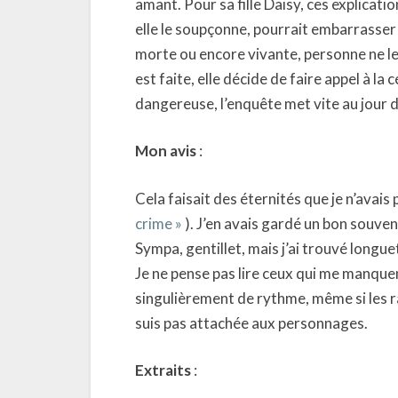
amant. Pour sa fille Daisy, ces explicati
elle le soupçonne, pourrait embarrasser 
morte ou encore vivante, personne ne le s
est faite, elle décide de faire appel à la 
dangereuse, l’enquête met vite au jour d
Mon avis
:
Cela faisait des éternités que je n’avais 
crime »
). J’en avais gardé un bon souveni
Sympa, gentillet, mais j’ai trouvé longu
Je ne pense pas lire ceux qui me manquen
singulièrement de rythme, même si les r
suis pas attachée aux personnages.
Extraits
: