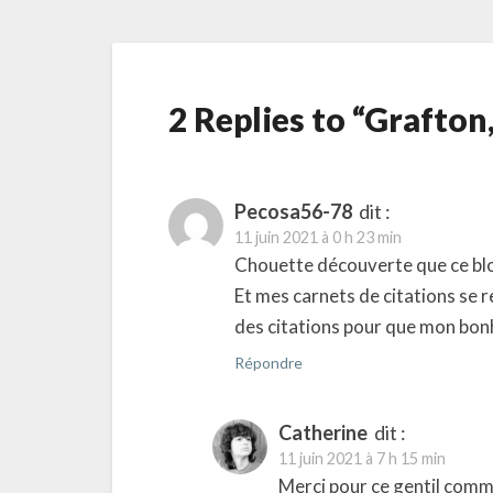
2 Replies to “Grafton
Pecosa56-78
dit :
11 juin 2021 à 0 h 23 min
Chouette découverte que ce blo
Et mes carnets de citations se r
des citations pour que mon bonh
Répondre
Catherine
dit :
11 juin 2021 à 7 h 15 min
Merci pour ce gentil comm