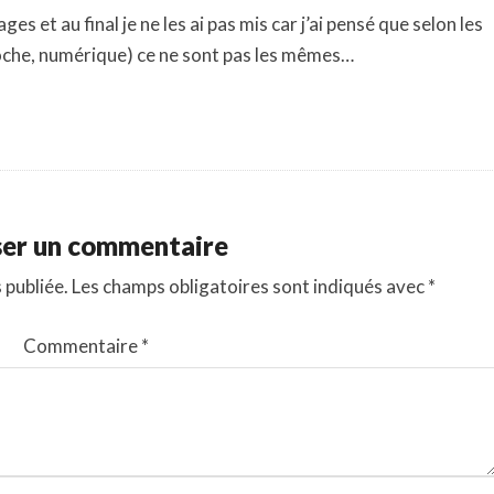
ages et au final je ne les ai pas mis car j’ai pensé que selon les
oche, numérique) ce ne sont pas les mêmes…
ser un commentaire
 publiée.
Les champs obligatoires sont indiqués avec
*
Commentaire
*