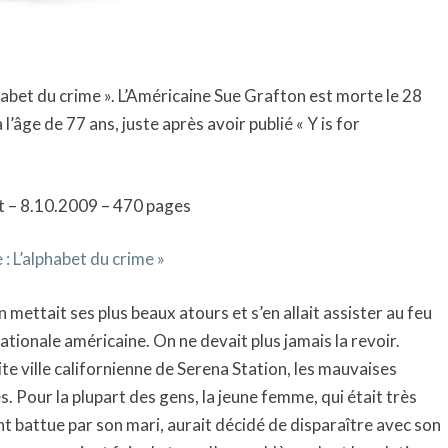
habet du crime ». L’Américaine Sue Grafton est morte le 28
’âge de 77 ans, juste après avoir publié « Y is for
t – 8.10.2009 – 470 pages
e : L’alphabet du crime »
van mettait ses plus beaux atours et s’en allait assister au feu
nationale américaine. On ne devait plus jamais la revoir.
te ville californienne de Serena Station, les mauvaises
. Pour la plupart des gens, la jeune femme, qui était très
nt battue par son mari, aurait décidé de disparaître avec son