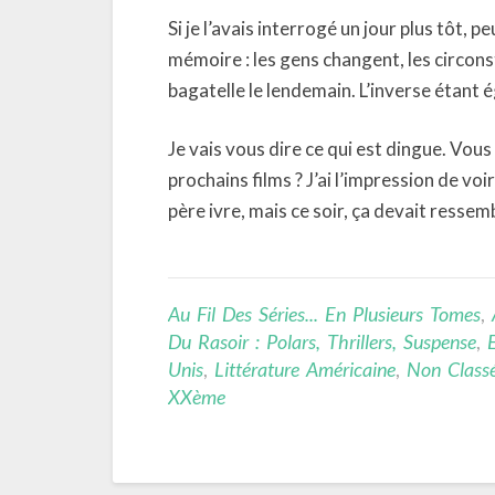
Si je l’avais interrogé un jour plus tôt, p
mémoire : les gens changent, les circonst
bagatelle le lendemain. L’inverse étant 
Je vais vous dire ce qui est dingue. Vo
prochains films ? J’ai l’impression de vo
père ivre, mais ce soir, ça devait ressemb
Au Fil Des Séries... En Plusieurs Tomes
,
Du Rasoir : Polars, Thrillers, Suspense
,
Unis
,
Littérature Américaine
,
Non Class
XXème