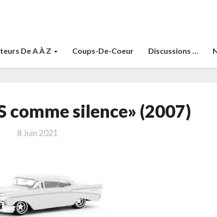
teurs De A À Z
Coups-De-Coeur
Discussions …
N
Grafton,
«S comme silence» (2007)
Sue
«S
8 Juin 2021
comme
silence»
(2007)