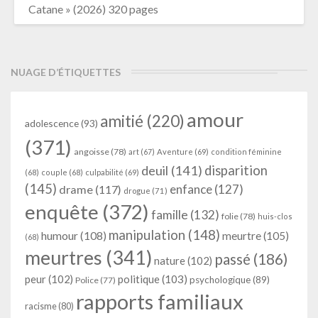
Catane » (2026) 320 pages
NUAGE D’ÉTIQUETTES
amour
amitié
(220)
adolescence
(93)
(371)
angoisse
(78)
art
(67)
Aventure
(69)
condition féminine
deuil
(141)
disparition
(68)
couple
(68)
culpabilité
(69)
(145)
enfance
(127)
drame
(117)
drogue
(71)
enquête
(372)
famille
(132)
folie
(78)
huis-clos
manipulation
(148)
humour
(108)
meurtre
(105)
(68)
meurtres
(341)
passé
(186)
nature
(102)
peur
(102)
politique
(103)
psychologique
(89)
Police
(77)
rapports familiaux
racisme
(80)