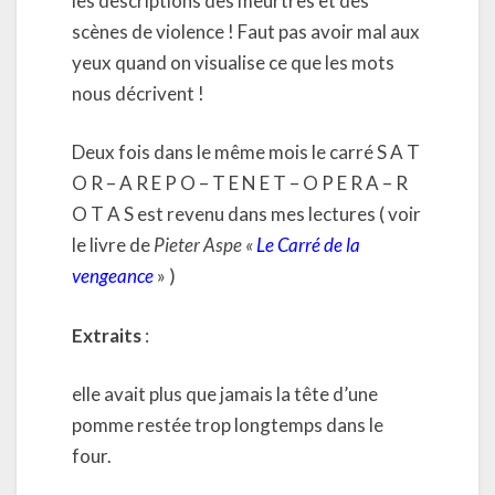
les descriptions des meurtres et des
scènes de violence ! Faut pas avoir mal aux
yeux quand on visualise ce que les mots
nous décrivent !
Deux fois dans le même mois le carré S A T
O R – A R E P O – T E N E T – O P E R A – R
O T A S est revenu dans mes lectures ( voir
le livre de
Pieter Aspe «
Le Carré de la
vengeance
» )
Extraits
:
elle avait plus que jamais la tête d’une
pomme restée trop longtemps dans le
four.