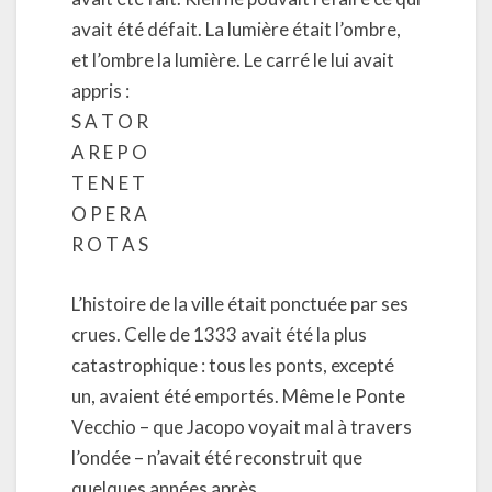
avait été défait. La lumière était l’ombre,
et l’ombre la lumière. Le carré le lui avait
appris :
S A T O R
A R E P O
T E N E T
O P E R A
R O T A S
L’histoire de la ville était ponctuée par ses
crues. Celle de 1333 avait été la plus
catastrophique : tous les ponts, excepté
un, avaient été emportés. Même le Ponte
Vecchio – que Jacopo voyait mal à travers
l’ondée – n’avait été reconstruit que
quelques années après.