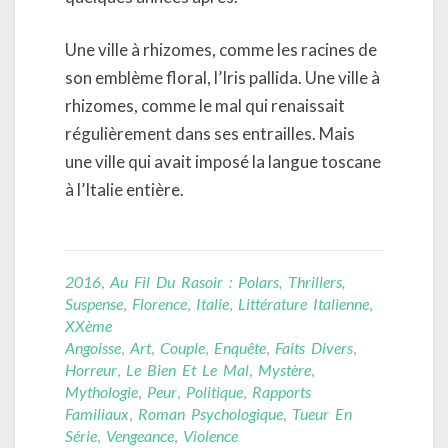
Une ville à rhizomes, comme les racines de
son emblème floral, l’Iris pallida. Une ville à
rhizomes, comme le mal qui renaissait
régulièrement dans ses entrailles. Mais
une ville qui avait imposé la langue toscane
à l’Italie entière.
2016
,
Au Fil Du Rasoir : Polars, Thrillers,
Suspense
,
Florence
,
Italie
,
Littérature Italienne
,
XXème
Angoisse
,
Art
,
Couple
,
Enquête
,
Faits Divers
,
Horreur
,
Le Bien Et Le Mal
,
Mystère
,
Mythologie
,
Peur
,
Politique
,
Rapports
Familiaux
,
Roman Psychologique
,
Tueur En
Série
,
Vengeance
,
Violence