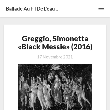
Ballade Au Fil De L'eau …
Toggl
Navig
Greggio,
Greggio, Simonetta
Simonetta
«Black
«Black Messie» (2016)
Messie»
(2016)
17 Novembre 2021