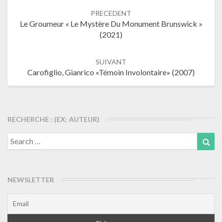
Navigation
PRECEDENT
dans
Le Groumeur « Le Mystère Du Monument Brunswick »
les
(2021)
articles
SUIVANT
Carofiglio, Gianrico «Témoin Involontaire» (2007)
RECHERCHE : (EX: AUTEUR)
Search
Sea
for:
NEWSLETTER