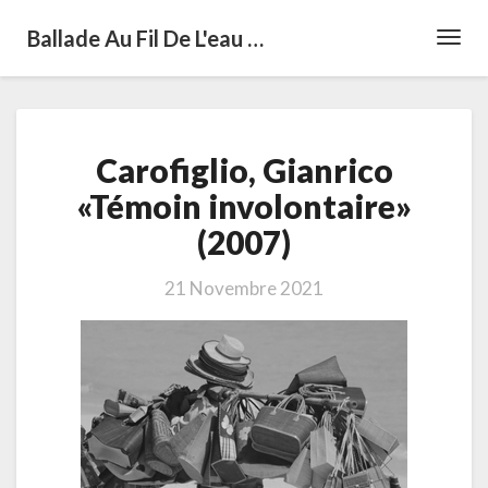
Ballade Au Fil De L'eau …
Toggl
Navig
Carofiglio,
Carofiglio, Gianrico
Gianrico
«Témoin
«Témoin involontaire»
involontaire»
(2007)
(2007)
21 Novembre 2021