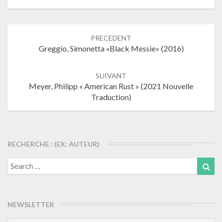
Navigation
PRECEDENT
dans
Greggio, Simonetta «Black Messie» (2016)
les
articles
SUIVANT
Meyer, Philipp « American Rust » (2021 Nouvelle
Traduction)
RECHERCHE : (EX: AUTEUR)
Search
Sea
for:
NEWSLETTER