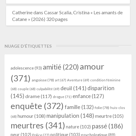
Catherine
dans
Cassar Scalia, Cristina « Les amants de
Catane » (2026) 320 pages
NUAGE D’ÉTIQUETTES
amour
amitié
(220)
adolescence
(93)
(371)
angoisse
(78)
art
(67)
Aventure
(69)
condition féminine
deuil
(141)
disparition
(68)
couple
(68)
culpabilité
(69)
(145)
enfance
(127)
drame
(117)
drogue
(71)
enquête
(372)
famille
(132)
folie
(78)
huis-clos
manipulation
(148)
humour
(108)
meurtre
(105)
(68)
meurtres
(341)
passé
(186)
nature
(102)
peur
(102)
politique
(103)
psychologique
(89)
Police
(77)