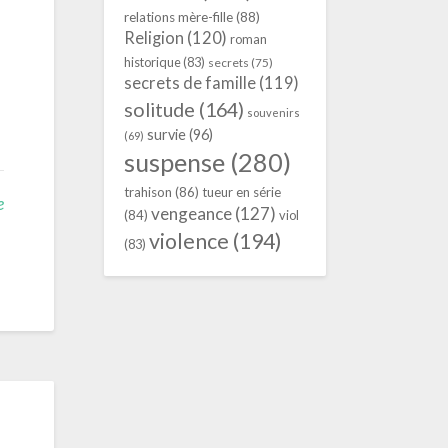
relations mère-fille
(88)
Religion
(120)
roman
historique
(83)
secrets
(75)
secrets de famille
(119)
solitude
(164)
souvenirs
survie
(96)
(69)
suspense
(280)
trahison
(86)
tueur en série
e
vengeance
(127)
(84)
viol
violence
(194)
(83)