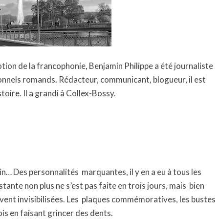
2020
(2022)
otion de la francophonie, Benjamin Philippe a été journaliste
ionnels romands. Rédacteur, communicant, blogueur, il est
stoire. Il a grandi à Collex-Bossy.
vin… Des personnalités marquantes, il y en a eu à tous les
ante non plus ne s’est pas faite en trois jours, mais bien
ent invisibilisées. Les plaques commémoratives, les bustes
ois en faisant grincer des dents.