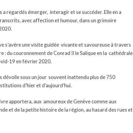
s a regardés émerger, interagir et se succéder. Elle en a
transcrits, avec affection et humour, dans un grimoire
 2020.
e s’avère une visite guidée vivante et savoureuse à travers
re : du couronnement de Conrad II le Salique en la cathédrale
Covid-19 en février 2020.
 dévoile sous un jour souvent inattendu plus de 750
itutions d’hier et d’aujourd’hui.
 livre apportera, aux amoureux de Genève comme aux
de et de la petite histoire de la région, au hasard des rues et