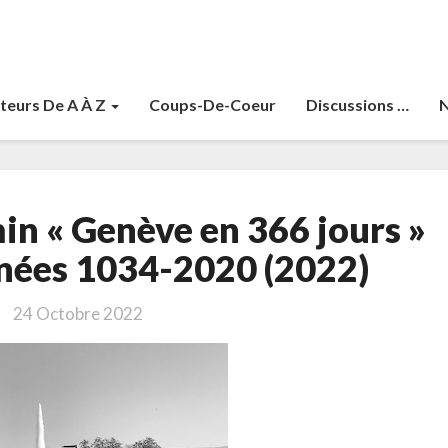
teurs De A À Z
Coups-De-Coeur
Discussions …
N
Philippe,
in « Genève en 366 jours »
Benjamin
« Genève
nées 1034-2020 (2022)
en
366
24 Octobre 2022
jours »
Journal
–
Années
1034-