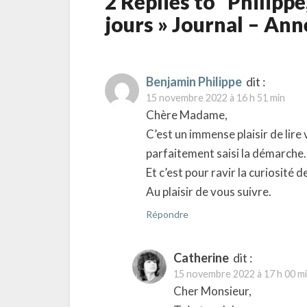
2 Replies to “Philipp
jours » Journal – An
Benjamin Philippe
dit :
15 novembre 2022 à 16 h 51 min
Chère Madame,
C’est un immense plaisir de lire
parfaitement saisi la démarche.
Et c’est pour ravir la curiosité
Au plaisir de vous suivre.
Répondre
Catherine
dit :
15 novembre 2022 à 17 h 00 m
Cher Monsieur,