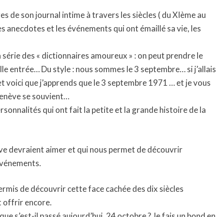
s de son journal intime à travers les siècles ( du XIème au
es anecdotes et les événements qui ont émaillé sa vie, les
a série des « dictionnaires amoureux » : on peut prendre le
lle entrée… Du style : nous sommes le 3 septembre… si j’allais
et voici que j’apprends que le 3 septembre 1971 … et je vous
 Genève se souvient…
sonnalités qui ont fait la petite et la grande histoire de la
ve devraient aimer et qui nous permet de découvrir
événements.
ermis de découvrir cette face cachée des dix siècles
et offrir encore.
 que s’est-il passé aujourd’hui, 24 octobre ? Je fais un bond en