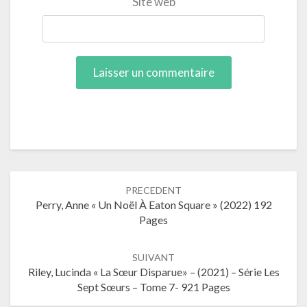
Site web
Navigation
PRECEDENT
dans
Perry, Anne « Un Noël À Eaton Square » (2022) 192
les
Pages
articles
SUIVANT
Riley, Lucinda « La Sœur Disparue» – (2021) – Série Les
Sept Sœurs – Tome 7- 921 Pages