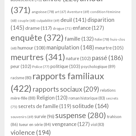
(371)
angoisse
(78)
art
(67)
Aventure
(69)
condition féminine
deuil
(141)
disparition
(68)
couple
(68)
culpabilité
(69)
(145)
enfance
(127)
drame
(117)
drogue
(71)
enquête
(372)
famille
(132)
folie
(78)
huis-clos
manipulation
(148)
humour
(108)
meurtre
(105)
(68)
meurtres
(341)
passé
(186)
nature
(102)
peur
(102)
politique
(103)
psychologique
(89)
Police
(77)
rapports familiaux
racisme
(80)
(422)
rapports sociaux
(209)
relations
Religion
(120)
mère-fille
(88)
roman historique
(83)
secrets
solitude
(164)
secrets de famille
(119)
(75)
suspense
(280)
survie
(96)
trahison
souvenirs
(69)
vengeance
(127)
(86)
tueur en série
(84)
viol
(83)
violence
(194)