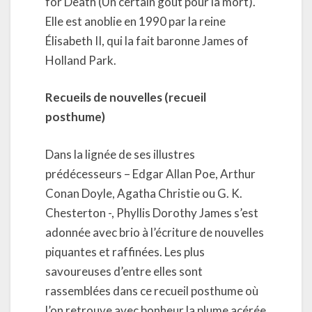
for Death (Un certain goût pour la mort).
Elle est anoblie en 1990 par la reine
Élisabeth II, qui la fait baronne James of
Holland Park.
Recueils de nouvelles (recueil
posthume)
Dans la lignée de ses illustres
prédécesseurs – Edgar Allan Poe, Arthur
Conan Doyle, Agatha Christie ou G. K.
Chesterton -, Phyllis Dorothy James s’est
adonnée avec brio à l’écriture de nouvelles
piquantes et raffinées. Les plus
savoureuses d’entre elles sont
rassemblées dans ce recueil posthume où
l’on retrouve avec bonheur la plume acérée