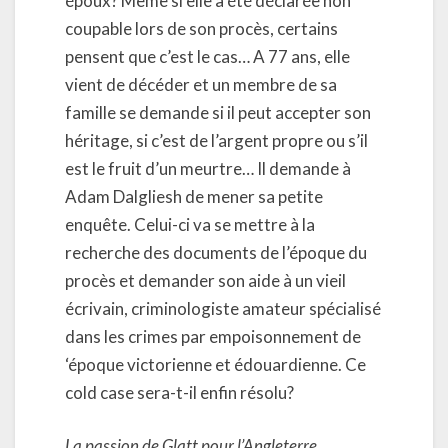
époux? Même si elle a été déclarée non
coupable lors de son procès, certains
pensent que c’est le cas… A 77 ans, elle
vient de décéder et un membre de sa
famille se demande si il peut accepter son
héritage, si c’est de l’argent propre ou s’il
est le fruit d’un meurtre… Il demande à
Adam Dalgliesh de mener sa petite
enquête. Celui-ci va se mettre à la
recherche des documents de l’époque du
procès et demander son aide à un vieil
écrivain, criminologiste amateur spécialisé
dans les crimes par empoisonnement de
‘époque victorienne et édouardienne. Ce
cold case sera-t-il enfin résolu?
La passion de Glatt pour l’Angleterre