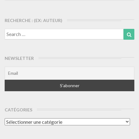
RECHERCHE : (EX: AUTEUR)
Search
Sea
for:
NEWSLETTER
CATÉGORIES
Catégories