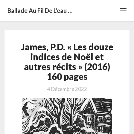
Ballade Au Fil De L'eau …
Toggl
Navig
James,
James, P.D. « Les douze
P.D.
« Les
indices de Noël et
douze
autres récits » (2016)
indices
de
160 pages
Noël
et
4 Décembre 2022
autres
récits »
(2016)
160
pages