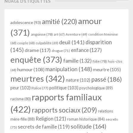
NUAGE D’ÉTIQUETTES
amour
amitié
(220)
adolescence
(93)
(371)
angoisse
(78)
art
(67)
Aventure
(69)
condition féminine
deuil
(141)
disparition
(68)
couple
(68)
culpabilité
(69)
(145)
enfance
(127)
drame
(117)
drogue
(71)
enquête
(373)
famille
(132)
folie
(78)
huis-clos
manipulation
(148)
humour
(108)
meurtre
(105)
(68)
meurtres
(342)
passé
(186)
nature
(102)
peur
(102)
politique
(103)
psychologique
(89)
Police
(77)
rapports familiaux
racisme
(80)
(422)
rapports sociaux
(209)
relations
Religion
(121)
mère-fille
(88)
roman historique
(84)
secrets
solitude
(164)
secrets de famille
(119)
(75)