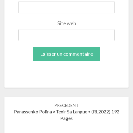
Site web
Navigation
PRECEDENT
dans
Panassenko Polina « Tenir Sa Langue » (RL2022) 192
les
Pages
articles