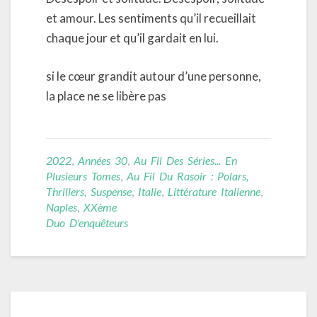
et amour. Les sentiments qu’il recueillait
chaque jour et qu’il gardait en lui.
si le cœur grandit autour d’une personne,
la place ne se libère pas
2022
,
Années 30
,
Au Fil Des Séries... En
Plusieurs Tomes
,
Au Fil Du Rasoir : Polars,
Thrillers, Suspense
,
Italie
,
Littérature Italienne
,
Naples
,
XXème
Duo D'enquêteurs