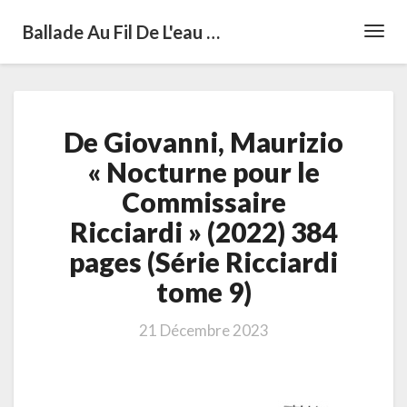
Ballade Au Fil De L'eau …
Toggl
Navig
De
De Giovanni, Maurizio
Giovanni,
Maurizio
« Nocturne pour le
« Nocturne
Commissaire
pour
le
Ricciardi » (2022) 384
Commissaire
pages (Série Ricciardi
Ricciardi »
(2022)
tome 9)
384
pages
21 Décembre 2023
(Série
Ricciardi
tome
9)